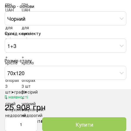
Колір - основи
Чорний
Склад комплекту
1+3
Розмір столу
70х120
В наявності
25 908 грн
Купити