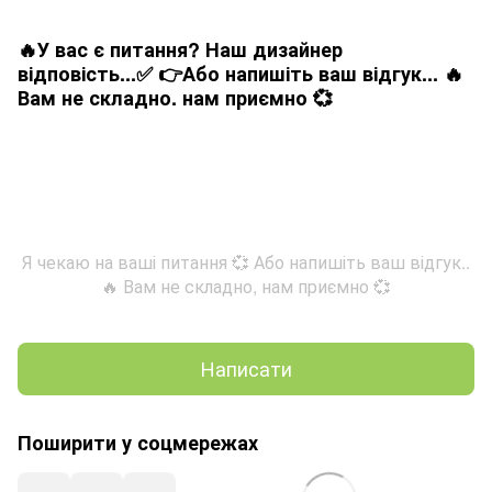
🔥У вас є питання? Наш дизайнер
відповість...✅ 👉Або напишіть ваш відгук... 🔥
Вам не складно. нам приємно 💞
Я чекаю на ваші питання 💞 Або напишіть ваш відгук..
🔥 Вам не складно, нам приємно 💞
Написати
Поширити у соцмережах