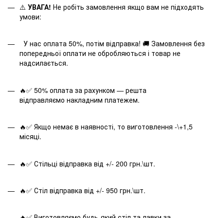
⚠️
УВАГА!
Не робіть замовлення якщо вам не підходять
умови:
У нас оплата 50%, потім відправка! 🚚 Замовлення без
попередньої оплати не обробляються і товар не
надсилається.
🔥✅ 50% оплата за рахунком — решта
відправляємо накладним платежем.
🔥✅ Якщо немає в наявності, то виготовлення -\+1,5
місяці.
🔥✅ Стільці відправка від +/- 200 грн.\шт.
🔥✅ Стіл відправка від +/- 950 грн.\шт.
🔥✅ Виготовляємо будь-який стіл та лавки за