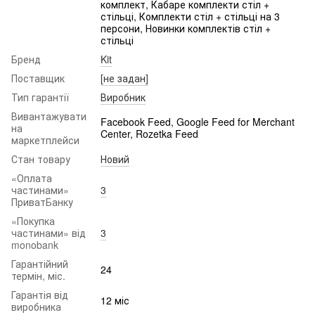
комплект, Кабаре комплекти стіл +
стільці, Комплекти стіл + стільці на 3
персони, Новинки комплектів стіл +
стільці
Бренд
Kit
Поставщик
[не задан]
Тип гарантії
Виробник
Вивантажувати
Facebook Feed, Google Feed for Merchant
на
Center, Rozetka Feed
маркетплейси
Стан товару
Новий
«Оплата
частинами»
3
ПриватБанку
«Покупка
частинами» від
3
monobank
Гарантійний
24
термін, міс.
Гарантія від
12 міс
виробника