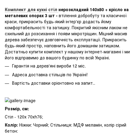
Комплект для кухні стіл
нерозкладний 140х80 + крісло на
металевих опорах 3 шт -
втілення добробуту та класичної
краси, прикрасить будь-який інтер'єр додасть йому
комфортабельності та затишку. Покритий якісним лаком не
схильний до розсихання і появи мікротріщин. Міцний масив
дерева забезпечує довговічність експлуатації. Прикрасить
будь-який простір, наповнить його домашнім затишком.
Достатньо купити комплект у нашому інтернет-магазині і ми
його відправимо до вашого будинку по всій Україні.
Гарантія на дерев'яні вироби 12 міс.
Адреса доставка стільців по Україні!
Вартість доставки орієнтовно на запит..
Розмір, см:
Стіл - 120х 70хh76;
Колір:
Ніжки: Чорний; Стільниця: МДФ меламін, колір сірий
бетон: