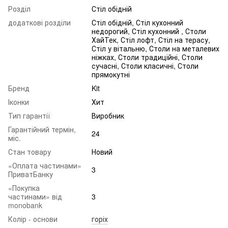
Розділ
Стіл обідній
додаткові розділи
Стіл обідній, Стіл кухонний
недорогий, Стіл кухонний , Столи
ХайТек, Стіл лофт, Стіл на терасу,
Стіл у вітальню, Столи на металевих
ніжках, Столи традиційні, Столи
сучасні, Столи класичні, Столи
прямокутні
Бренд
Kit
Іконки
Хит
Тип гарантії
Виробник
Гарантійний термін,
24
міс.
Стан товару
Новий
«Оплата частинами»
3
ПриватБанку
«Покупка
частинами» від
3
monobank
Колір - основи
горіх