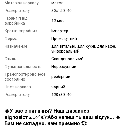
Матеріал каркасу
метал
Розмір столу
80х120+40
Гарантія від
12 мес
виробника
Країна-виробник
Імпортер
Форма
Прямокутний
Назначение
для вітальні, для кухні, для кафе,
універсальний
Стиль
Скандинавський
Функциональность
Нерозсувний
Транспортировочное
розбірний
состояние
Цвет каркаса
чорний
Розмір столу
120х80+40
🔥У вас є питання? Наш дизайнер
відповість...✅ 👉Або напишіть ваш відгук... 🔥
Вам не складно. нам приємно 💞