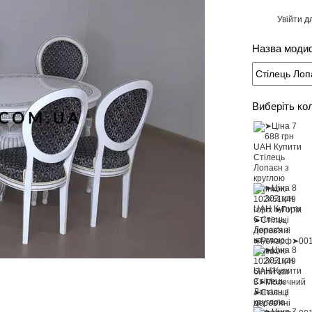
Увійти
дл
%
Назва модиф
Виберіть ко