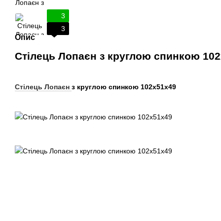
3
3
Опис
Стілець Лопаєн з круглою спинкою 10
Стілець Лопаєн
з круглою спинкою 102х51х49