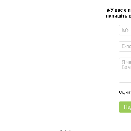
🔥У вас є 
напишіть в
Оцініт
На