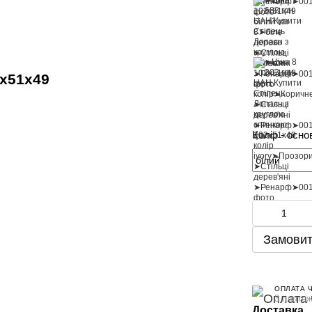
2х51х49
Колір - осно
Замовит
ОПЛАТА 
3 платеж
Доставка