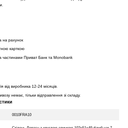
и.
а на рахунок
тною карткою
а частинами Приват Банк та Monobank
ія від виробника 12-24 місяців.
возу немає, тільки відправлення зі складу.
стики
0010FRA10
Стілець Лопаєн з круглою спинкою 102х51х49 білий var 7