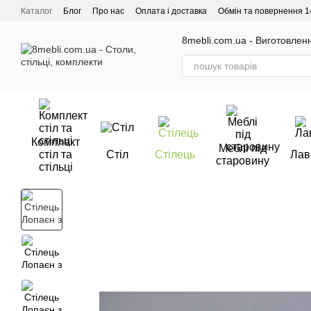
Перейти до основного контенту
Каталог
Блог
Про нас
Оплата і доставка
Обмін та повернення 1
Відгуки про магазин
8mebli.com.ua - Виготовлення
Комплект
Меблі під
стіл та
Стіл
Стілець
Лав
старовину
стільці