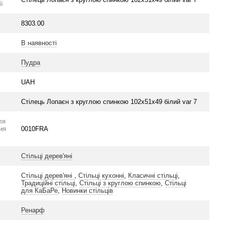
ї
8303.00
В наявності
Пудра
UAH
Стілець Лопаєн з круглою спинкою 102х51х49 білий var 7
ля
ия
0010FRA
Стільці дерев'яні
Стільці дерев'яні
,
Стільці кухонні
,
Класичні стільці
,
Традиційні стільці
,
Стільці з круглою спинкою
,
Стільці
для КаБаРе
,
Новинки стільців
Ренарф