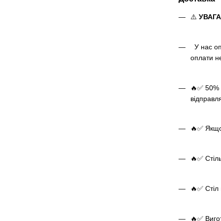
⚠️
УВАГ
У нас оп
оплати н
🔥✅ 50% 
відправл
🔥✅ Якщо 
🔥✅ Стіль
🔥✅ Стіл 
🔥✅ Виго