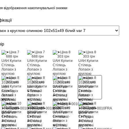
я відображення накопичувальної знижки
ікації
лір