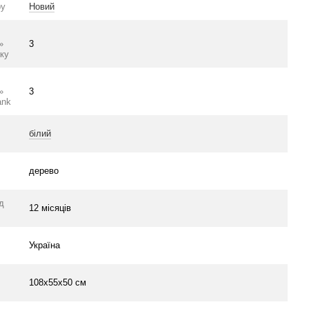
ру
Новий
»
3
ку
»
3
ank
білий
дерево
ід
12 місяців
Україна
108х55х50 см