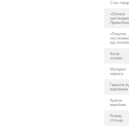
Стан това
«Оплата
частинами
ПриватБан
«Покупка
частинами
від monob
Колір -
основи
Матеріал
каркасу
Гарантія в
виробника
Країна-
виробник
Розмір
стільця