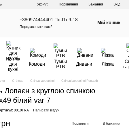
Порівняння
Укр
Рус
Бажання
Вхід
ти
+380974444401 Пн-Пт 9-18
Мій кошик
Передзвонити вам?
Кутник
Тумби
С
для
Комоди
Дивани
Ліжка
РТВ
га
кухні
алог
Стілець
Стільці дерев'яні
Стільці дерев'яні Ренарф
ь Лопаєн з круглою спинкою
х49 білий var 7
Артикул: 0010FRA
Написати відгук
грн
Порівняти
В бажання