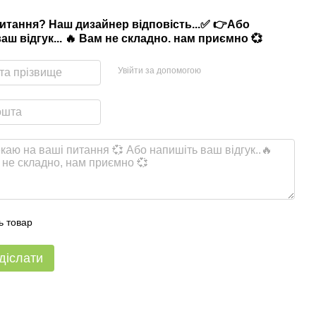
питання? Наш дизайнер відповість...✅ 👉Або
аш відгук... 🔥 Вам не складно. нам приємно 💞
Увійти за допомогою
ь товар
діслати