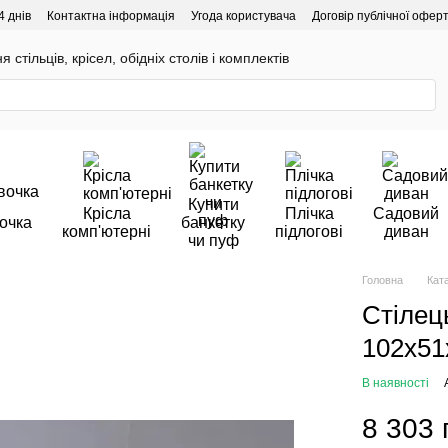
4 днів
Контактна інформація
Угода користувача
Договір публічної офер
 стільців, крісел, обідніх столів і комплектів
Купити
Крісла
Плічка
Садовий
очка
банкетку
комп'ютерні
підлогові
диван
чи пуф
Головна
Кат
Стілец
102х51
В наявності
8 303 