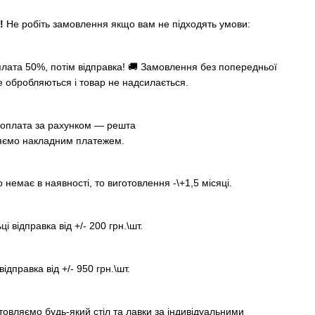
А!
Не робіть замовлення якщо вам не підходять умови:
лата 50%, потім відправка! 🚚 Замовлення без попередньої
е обробляються і товар не надсилається.
оплата за рахунком — решта
яємо накладним платежем.
немає в наявності, то виготовлення -\+1,5 місяці.
ці відправка від +/- 200 грн.\шт.
відправка від +/- 950 грн.\шт.
товляємо будь-який стіл та лавки за індивідуальними