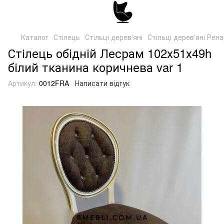
Каталог
Стілець
Стільці дерев'яні
Стільці дерев'яні Рен
Стілець обідній Лесрам 102х51х49h
білий тканина коричнева var 1
Артикул:
0012FRA
Написати відгук