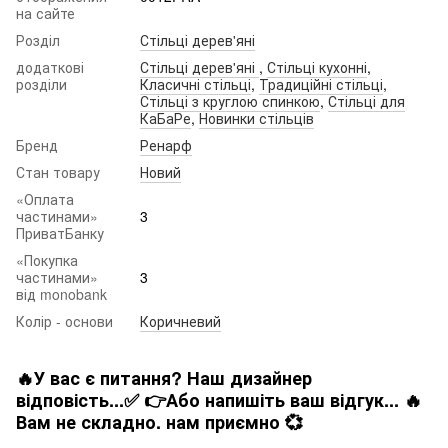
на сайте
Розділ
Стільці дерев'яні
додаткові
Стільці дерев'яні
,
Стільці кухонні
,
розділи
Класичні стільці
,
Традиційні стільці
,
Стільці з круглою спинкою
,
Стільці для
КаБаРе
,
Новинки стільців
Бренд
Ренарф
Стан товару
Новий
«Оплата
частинами»
3
ПриватБанку
«Покупка
частинами»
3
від monobank
Колір - основи
Коричневий
🔥У вас є питання? Наш дизайнер
відповість...✅ 👉Або напишіть ваш відгук... 🔥
Вам не складно. нам приємно 💞