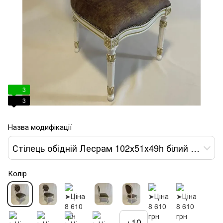
3
3
Назва модифікації
Стілець обідній Лесрам 102х51х49h білий тканина коричнева var 1
Колір
+10