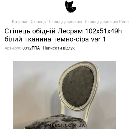
Каталог
Стілець
Стільці дерев'яні
Стільці дерев'яні Рен
Стілець обідній Лесрам 102х51х49h
білий тканина темно-сіра var 1
Артикул:
0012FRA
Написати відгук