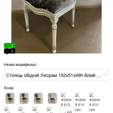
3
3
Назва модифікації
Стілець обідній Лесрам 102х51х49h білий тканина темно-сіра var 1
Колір
+10