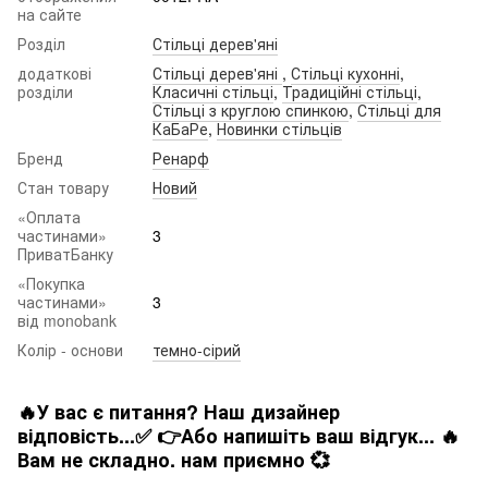
на сайте
Розділ
Стільці дерев'яні
додаткові
Стільці дерев'яні
,
Стільці кухонні
,
розділи
Класичні стільці
,
Традиційні стільці
,
Стільці з круглою спинкою
,
Стільці для
КаБаРе
,
Новинки стільців
Бренд
Ренарф
Стан товару
Новий
«Оплата
частинами»
3
ПриватБанку
«Покупка
частинами»
3
від monobank
Колір - основи
темно-сірий
🔥У вас є питання? Наш дизайнер
відповість...✅ 👉Або напишіть ваш відгук... 🔥
Вам не складно. нам приємно 💞