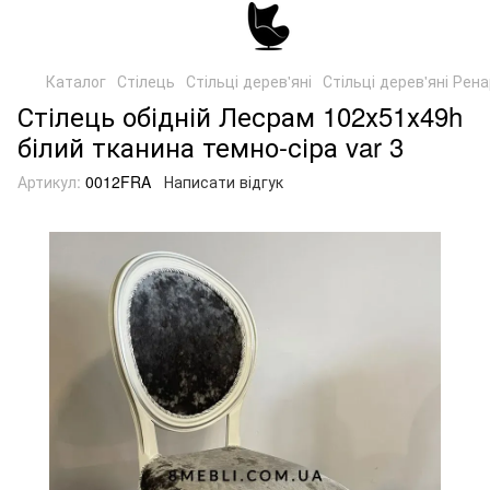
Каталог
Стілець
Стільці дерев'яні
Стільці дерев'яні Рен
Стілець обідній Лесрам 102х51х49h
білий тканина темно-сіра var 3
Артикул:
0012FRA
Написати відгук