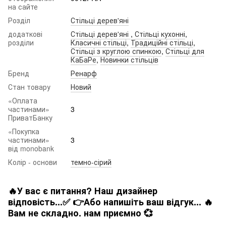
на сайте
Розділ
Стільці дерев'яні
додаткові
Стільці дерев'яні
,
Стільці кухонні
,
розділи
Класичні стільці
,
Традиційні стільці
,
Стільці з круглою спинкою
,
Стільці для
КаБаРе
,
Новинки стільців
Бренд
Ренарф
Стан товару
Новий
«Оплата
частинами»
3
ПриватБанку
«Покупка
частинами»
3
від monobank
Колір - основи
темно-сірий
🔥У вас є питання? Наш дизайнер
відповість...✅ 👉Або напишіть ваш відгук... 🔥
Вам не складно. нам приємно 💞