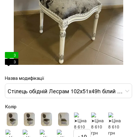
3
3
Назва модифікації
Стілець обідній Лесрам 102х51х49h білий тканина темно-сіра var 3
Колір
+10