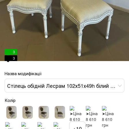
3
3
Назва модифікації
Стілець обідній Лесрам 102х51х49h білий тканина жовта var 2
Колір
+10