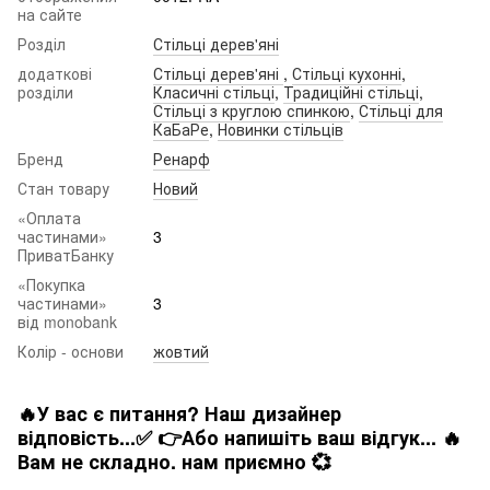
на сайте
Розділ
Стільці дерев'яні
додаткові
Стільці дерев'яні
,
Стільці кухонні
,
розділи
Класичні стільці
,
Традиційні стільці
,
Стільці з круглою спинкою
,
Стільці для
КаБаРе
,
Новинки стільців
Бренд
Ренарф
Стан товару
Новий
«Оплата
частинами»
3
ПриватБанку
«Покупка
частинами»
3
від monobank
Колір - основи
жовтий
🔥У вас є питання? Наш дизайнер
відповість...✅ 👉Або напишіть ваш відгук... 🔥
Вам не складно. нам приємно 💞