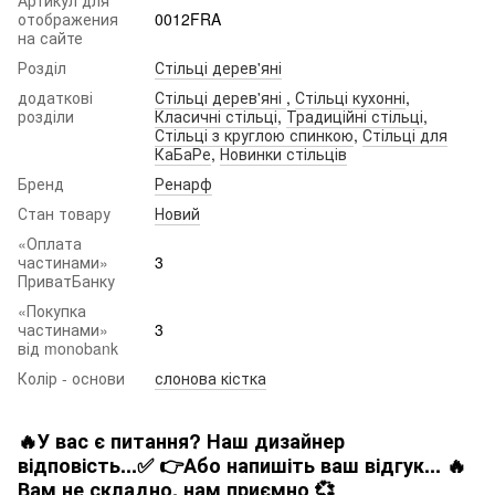
отображения
0012FRA
на сайте
Розділ
Стільці дерев'яні
додаткові
Стільці дерев'яні
,
Стільці кухонні
,
розділи
Класичні стільці
,
Традиційні стільці
,
Стільці з круглою спинкою
,
Стільці для
КаБаРе
,
Новинки стільців
Бренд
Ренарф
Стан товару
Новий
«Оплата
частинами»
3
ПриватБанку
«Покупка
частинами»
3
від monobank
Колір - основи
слонова кістка
🔥У вас є питання? Наш дизайнер
відповість...✅ 👉Або напишіть ваш відгук... 🔥
Вам не складно. нам приємно 💞