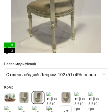
3
3
Назва модифікації
Стілець обідній Лесрам 102х51х49h слонова кістка var 3
Колір
+3