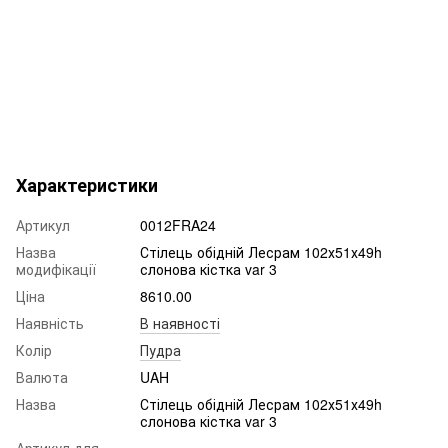
Характеристики
Артикул
0012FRA24
Назва
Стілець обідній Лесрам 102х51х49h
модифікації
слонова кістка var 3
Ціна
8610.00
Наявність
В наявності
Колір
Пудра
Валюта
UAH
Назва
Стілець обідній Лесрам 102х51х49h
слонова кістка var 3
Артикул для