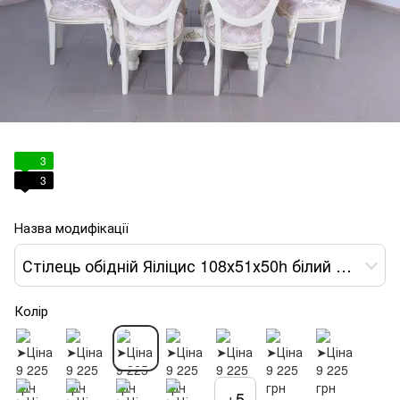
3
3
Назва модифікації
Стілець обідній Яіліцис 108х51х50h білий оббивка квітами var 3
Колір
+5