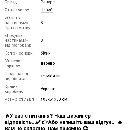
Бренд
Ренарф
Стан товару
Новий
«Оплата
частинами»
3
ПриватБанку
«Покупка
частинами»
3
від monobank
Колір - основи
білий
Матеріал
дерево
каркасу
Гарантія від
12 місяців
виробника
Країна-
Україна
виробник
Розмір стільця
108х51х50 см
🔥У вас є питання? Наш дизайнер
відповість...✅ 👉Або напишіть ваш відгук... 🔥
Вам не складно. нам приємно 💞