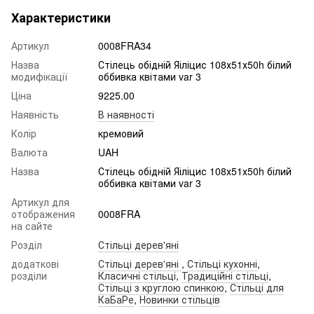
Характеристики
Артикул
0008FRA34
Назва
Стілець обідній Яіліцис 108х51х50h білий
модифікації
оббивка квітами var 3
Ціна
9225.00
Наявність
В наявності
Колір
кремовий
Валюта
UAH
Назва
Стілець обідній Яіліцис 108х51х50h білий
оббивка квітами var 3
Артикул для
отображения
0008FRA
на сайте
Розділ
Стільці дерев'яні
додаткові
Стільці дерев'яні
,
Стільці кухонні
,
розділи
Класичні стільці
,
Традиційні стільці
,
Стільці з круглою спинкою
,
Стільці для
КаБаРе
,
Новинки стільців