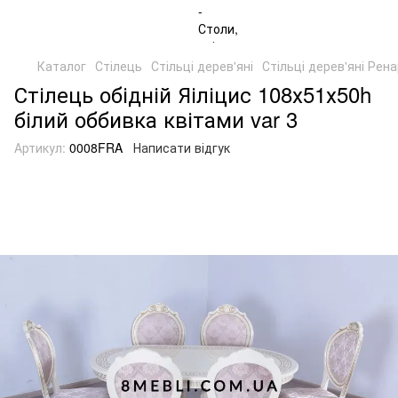
Каталог
Стілець
Стільці дерев'яні
Стільці дерев'яні Рен
Стілець обідній Яіліцис 108х51х50h
білий оббивка квітами var 3
Артикул:
0008FRA
Написати відгук