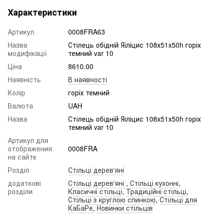
Характеристики
Артикул
0008FRA63
Назва
Стілець обідній Яіліцис 108х51х50h горіх
модифікації
темний var 10
Ціна
8610.00
Наявність
В наявності
Колір
горіх темний
Валюта
UAH
Назва
Стілець обідній Яіліцис 108х51х50h горіх
темний var 10
Артикул для
отображения
0008FRA
на сайте
Розділ
Стільці дерев'яні
додаткові
Стільці дерев'яні
,
Стільці кухонні
,
розділи
Класичні стільці
,
Традиційні стільці
,
Стільці з круглою спинкою
,
Стільці для
КаБаРе
,
Новинки стільців