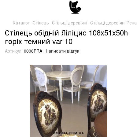
Каталог
Стілець
Стільці дерев'яні
Стільці дерев'яні Рен
Стілець обідній Яіліцис 108х51х50h
горіх темний var 10
Артикул:
0008FRA
Написати відгук