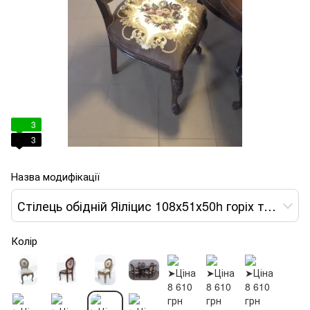
3
3
Назва модифікації
Стілець обідній Яіліцис 108х51х50h горіх темний var 10
Колір