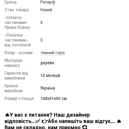
Бренд
Ренарф
Стан товару
Новий
«Оплата
частинами»
3
ПриватБанку
«Покупка
частинами»
3
від monobank
Колір - основи
темний горіх
Матеріал
дерево
каркасу
Гарантія від
12 місяців
виробника
Країна-
Україна
виробник
Розмір стільця
108х51х50 см
🔥У вас є питання? Наш дизайнер
відповість...✅ 👉Або напишіть ваш відгук... 🔥
Вам не складно. нам приємно 💞