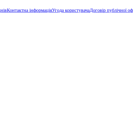
днів
Контактна інформація
Угода користувача
Договір публічної о