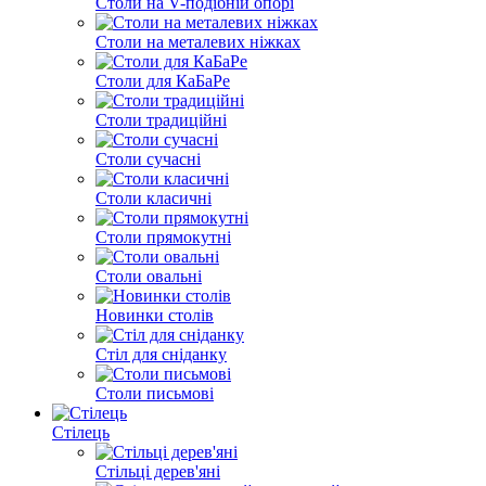
Столи на V-подібній опорі
Столи на металевих ніжках
Столи для КаБаРе
Столи традиційні
Столи сучасні
Столи класичні
Столи прямокутні
Столи овальні
Новинки столів
Стіл для сніданку
Столи письмові
Стілець
Стільці дерев'яні