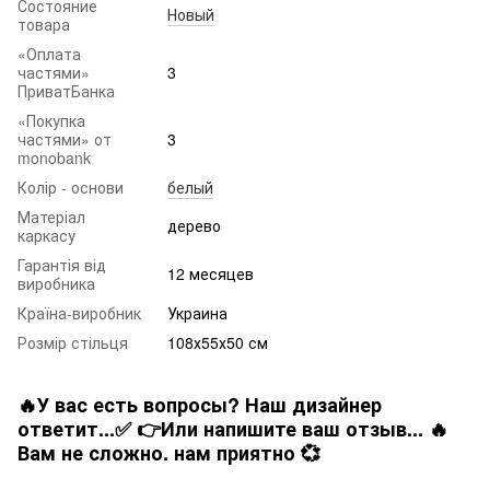
Состояние
Новый
товара
«Оплата
частями»
3
ПриватБанка
«Покупка
частями» от
3
monobank
Колір - основи
белый
Матеріал
дерево
каркасу
Гарантія від
12 месяцев
виробника
Країна-виробник
Украина
Розмір стільця
108х55х50 см
🔥У вас есть вопросы? Наш дизайнер
ответит...✅ 👉Или напишите ваш отзыв... 🔥
Вам не сложно. нам приятно 💞