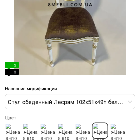
3
3
Название модификации
Стул обеденный Лесрам 102х51х49h белый ткань коричневая var 6
Цвет