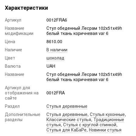
Характеристики
Артикул
0012FRA6
Название
Стул обеденный Лесрам 102х51х49h
модификации
белый ткань коричневая var 6
Цена
8610.00
Наличие
В наличии
Цвет
шоколад
Валюта
UAH
Название
Стул обеденный Лесрам 102х51х49h
белый ткань коричневая var 6
Артикул для
отображения на
0012FRA
сайте
Раздел
Стулья деревянные
Дополнительные
Стулья деревянные
,
Стулья кухонные
,
разделы
Классические стулья
,
Традиционные
стулья
,
Стулья с круглой спинкой
,
Стулья для КаБаРе
,
Новинки стулья