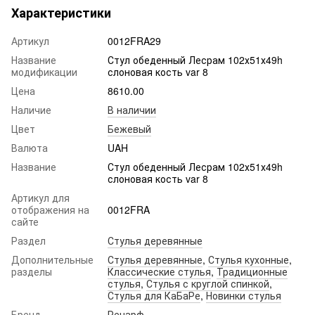
Характеристики
Артикул
0012FRA29
Название
Стул обеденный Лесрам 102х51х49h
модификации
слоновая кость var 8
Цена
8610.00
Наличие
В наличии
Цвет
Бежевый
Валюта
UAH
Название
Стул обеденный Лесрам 102х51х49h
слоновая кость var 8
Артикул для
отображения на
0012FRA
сайте
Раздел
Стулья деревянные
Дополнительные
Стулья деревянные
,
Стулья кухонные
,
разделы
Классические стулья
,
Традиционные
стулья
,
Стулья с круглой спинкой
,
Стулья для КаБаРе
,
Новинки стулья
Бренд
Ренарф