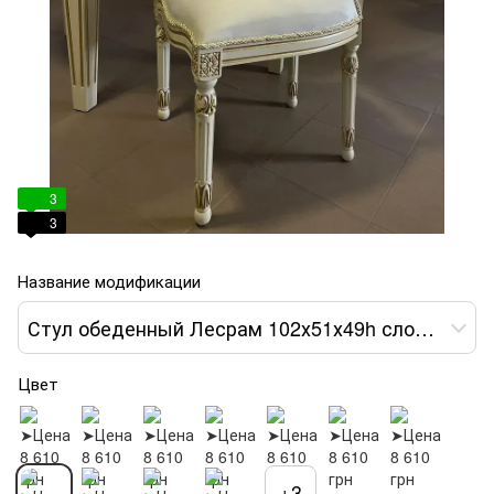
3
3
Название модификации
Стул обеденный Лесрам 102х51х49h слоновая кость var 8
Цвет
+3