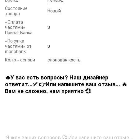
Состояние
Новый
товара
«Оплата
частями»
3
ПриватБанка
«Покупка
частями» от
3
monobank
Колір - основи
слоновая кость
🔥У вас есть вопросы? Наш дизайнер
ответит...✅ 👉Или напишите ваш отзыв... 🔥
Вам не сложно. нам приятно 💞
Я жду ваших вопросов 💞 Или напишите ваш отзыв...