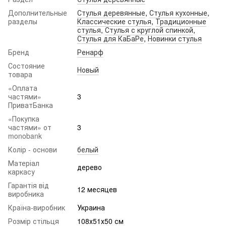
Дополнительные
Стулья деревянные
,
Стулья кухонные
,
разделы
Классические стулья
,
Традиционные
стулья
,
Стулья с круглой спинкой
,
Стулья для КаБаРе
,
Новинки стулья
Бренд
Ренарф
Состояние
Новый
товара
«Оплата
частями»
3
ПриватБанка
«Покупка
частями» от
3
monobank
Колір - основи
белый
Матеріал
дерево
каркасу
Гарантія від
12 месяцев
виробника
Країна-виробник
Украина
Розмір стільця
108х51х50 см