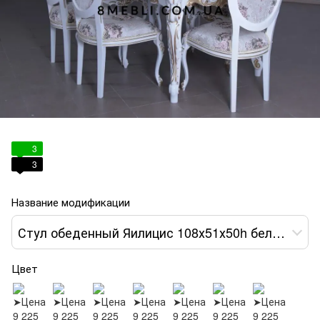
3
3
Название модификации
Стул обеденный Яилицис 108х51х50h белый обивка цветами var 11
Цвет