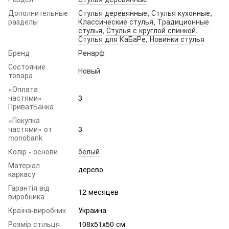
Дополнительные
Стулья деревянные
,
Стулья кухонные
,
разделы
Классические стулья
,
Традиционные
стулья
,
Стулья с круглой спинкой
,
Стулья для КаБаРе
,
Новинки стулья
Бренд
Ренарф
Состояние
Новый
товара
«Оплата
частями»
3
ПриватБанка
«Покупка
частями» от
3
monobank
Колір - основи
белый
Матеріал
дерево
каркасу
Гарантія від
12 месяцев
виробника
Країна-виробник
Украина
Розмір стільця
108х51х50 см