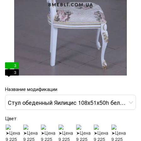
3
3
Название модификации
Стул обеденный Яилицис 108х51х50h белый обивка цветами var 8
Цвет