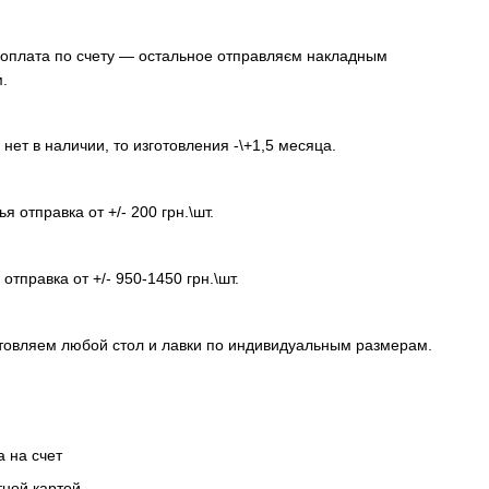
оплата по счету — остальное отправляєм накладным
.
 нет в наличии, то изготовления -\+1,5 месяца.
я отправка от +/- 200 грн.\шт.
отправка от +/- 950-1450 грн.\шт.
товляем любой стол и лавки по индивидуальным размерам.
а на счет
тной картой