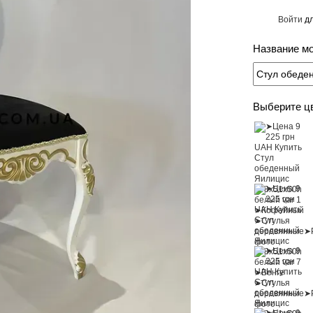
Войти
дл
%
Название м
Выберите ц