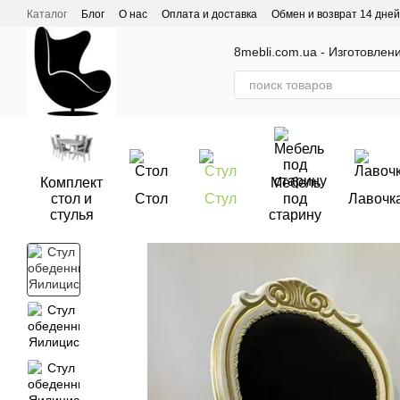
Перейти к основному контенту
Каталог
Блог
О нас
Оплата и доставка
Обмен и возврат 14 дней
Отзывы о магазине
8mebli.com.ua - Изготовлен
Комплект
Мебель
стол и
Стол
Стул
под
Лавочк
стулья
старину