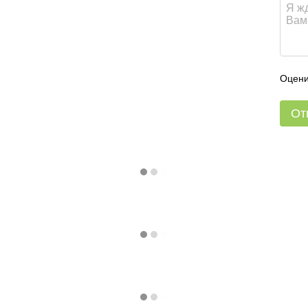
Оцени
От