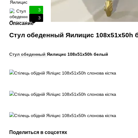
3
3
Описание
Стул обеденный Яилицис 108х51х50h 
Стул обеденный
Яилицис 108х51х50h белый
Поделиться в соцсетях