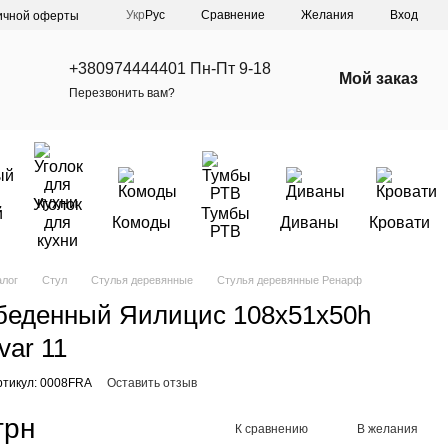
Сравнение
Укр
Рус
Желания
Вход
ичной оферты
+380974444401 Пн-Пт 9-18
Мой заказ
Перезвонить вам?
Уголок
й
Тумбы
для
Комоды
Диваны
Кровати
РТВ
кухни
алог
Стул
Стулья деревянные
Стулья деревянные Ренарф
беденный Яилицис 108х51х50h
var 11
ртикул: 0008FRA
Оставить отзыв
грн
К сравнению
В желания