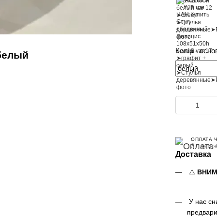
Колір - осно
белый
ОПЛАТА 
3 платеж
Доставка
⚠️
ВНИМ
У нас сн
предвари