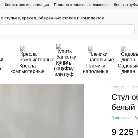
Контактная информация
Пользовательское соглашение
Договор публ
ие стульев, кресел, обеденных столов и комплектов
Купить
Кресла
Плечики
Садовы
а
банкетку
компьютерные
напольные
диван
или пуф
Главная
Кат
Стул о
белый 
В наличии
А
9 225 