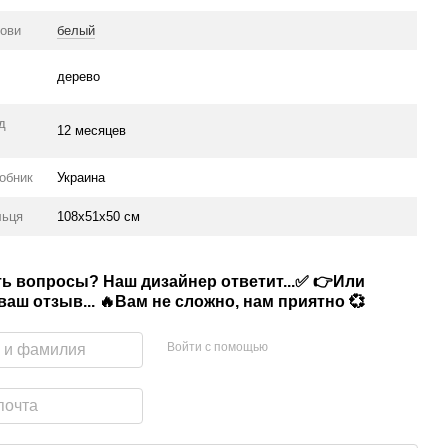
нови
белый
дерево
ід
12 месяцев
робник
Украина
льця
108х51х50 см
сть вопросы? Наш дизайнер ответит...✅ 👉Или
аш отзыв... 🔥Вам не сложно, нам приятно 💞
Войти с помощью