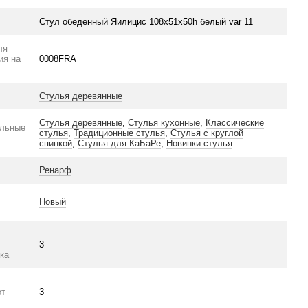
Стул обеденный Яилицис 108х51х50h белый var 11
ля
ия на
0008FRA
Стулья деревянные
Стулья деревянные
,
Стулья кухонные
,
Классические
ельные
стулья
,
Традиционные стулья
,
Стулья с круглой
спинкой
,
Стулья для КаБаРе
,
Новинки стулья
Ренарф
Новый
3
ка
от
3