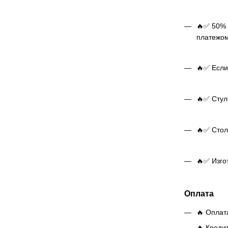
🔥✅ 50% 
платежом
🔥✅ Если
🔥✅ Стуль
🔥✅ Стол 
🔥✅ Изго
Оплата
🔥 Оплат
🔥 Креди