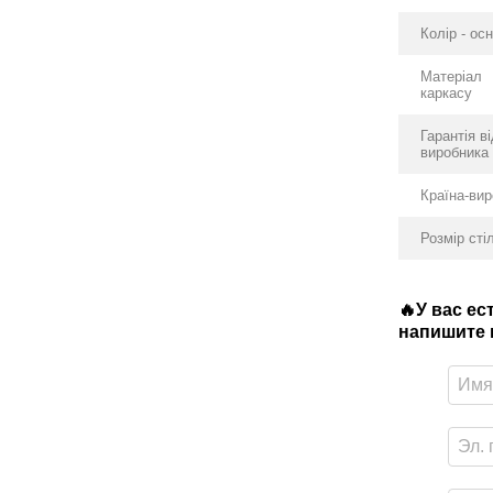
Колір - ос
Матеріал
каркасу
Гарантія в
виробника
Країна-ви
Розмір сті
🔥У вас е
напишите в