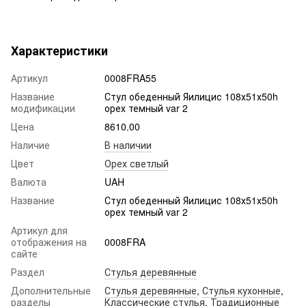
Характеристики
Артикул
0008FRA55
Название
Стул обеденный Яилицис 108х51х50h
модификации
орех темный var 2
Цена
8610.00
Наличие
В наличии
Цвет
Орех светлый
Валюта
UAH
Название
Стул обеденный Яилицис 108х51х50h
орех темный var 2
Артикул для
отображения на
0008FRA
сайте
Раздел
Стулья деревянные
Дополнительные
Стулья деревянные
,
Стулья кухонные
,
разделы
Классические стулья
,
Традиционные