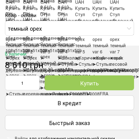
Колір - основи
темный орех
В наличии
8 610 грн
Купить
В кредит
Быстрый заказ
Войти
для отображения накопительной скидки
%