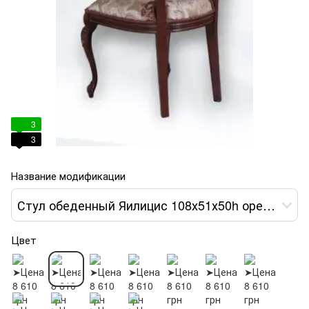
3
3
Название модификации
Стул обеденный Яилицис 108х51х50h орех темный var 2
Цвет