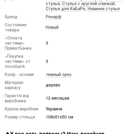
стулья
,
Стулья с круглой спинкой
,
Стулья для КаБаРе
,
Новинки стулья
Бренд
Ренарф
Состояние
Новый
товара
«Оплата
частями»
3
ПриватБанка
«Покупка
частями» от
3
monobank
Колір - основи
темный орех
Матеріал
дерево
каркасу
Гарантія від
12 месяцев
виробника
Країна-виробник
Украина
Розмір стільця
108х51х50 см
🔥У вас есть вопросы? Наш дизайнер