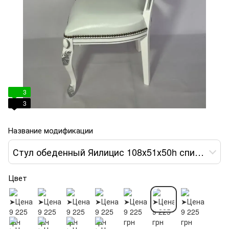
3
3
Название модификации
Стул обеденный Яилицис 108х51х50h спинка с декором var 6
Цвет