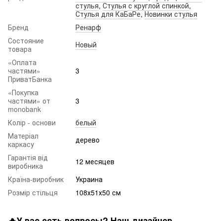
стулья
,
Стулья с круглой спинкой
,
Стулья для КаБаРе
,
Новинки стулья
Бренд
Ренарф
Состояние
Новый
товара
«Оплата
частями»
3
ПриватБанка
«Покупка
частями» от
3
monobank
Колір - основи
белый
Матеріал
дерево
каркасу
Гарантія від
12 месяцев
виробника
Країна-виробник
Украина
Розмір стільця
108х51х50 см
🔥У вас есть вопросы? Наш дизайнер