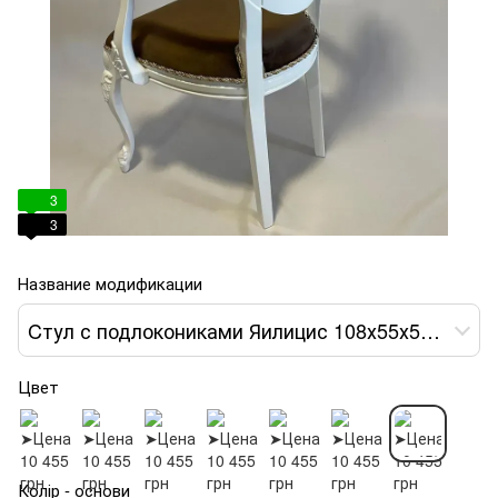
3
3
Название модификации
Cтул с подлокониками Яилицис 108х55х50h белый var 7
Цвет
Колір - основи