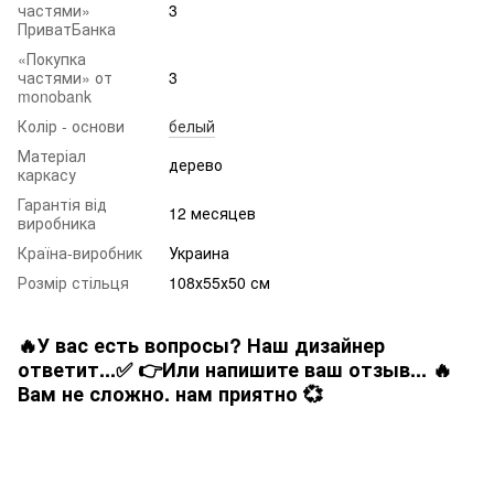
частями»
3
ПриватБанка
«Покупка
частями» от
3
monobank
Колір - основи
белый
Матеріал
дерево
каркасу
Гарантія від
12 месяцев
виробника
Країна-виробник
Украина
Розмір стільця
108х55х50 см
🔥У вас есть вопросы? Наш дизайнер
ответит...✅ 👉Или напишите ваш отзыв... 🔥
Вам не сложно. нам приятно 💞