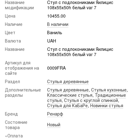
Название
Cтул с подлокониками Яилицис
модификации
108х55х50h белый var 7
Цена
10455.00
Наличие
В наличии
Цвет
Ваниль
Валюта
UAH
Название
Cтул с подлокониками Яилицис
108х55х50h белый var 7
Артикул для
отображения на
0009FRA
сайте
Раздел
Стулья деревянные
Дополнительные
Стулья деревянные
,
Стулья кухонные
,
разделы
Классические стулья
,
Традиционные
стулья
,
Стулья с круглой спинкой
,
Стулья для КаБаРе
,
Новинки стулья
Бренд
Ренарф
Состояние
Новый
товара
«Оплата