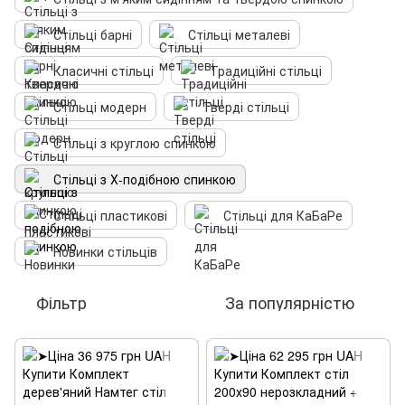
Стільці барні
Стільці металеві
Класичні стільці
Традиційні стільці
Стільці модерн
Тверді стільці
Стільці з круглою спинкою
Стільці з Х-подібною спинкою
Стільці пластикові
Стільці для КаБаРе
Новинки стільців
Фільтр
За популярністю