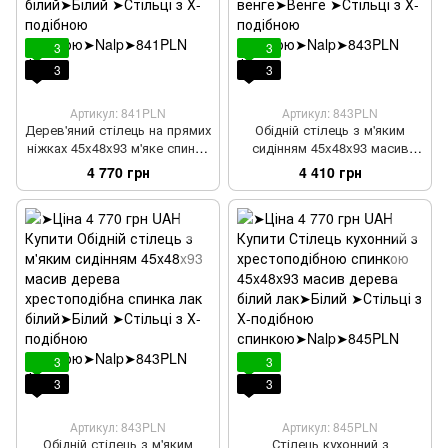
3
3
3
3
Артикул: 841PLN
Артикул: 843PLN
Дерев'яний стілець на прямих
Обідній стілець з м'яким
ніжках 45x48x93 м'яке спинка
сидінням 45x48x93 масив
хрестоподібна лак білий
дерева хрестоподібна спинка
4 770 грн
4 410 грн
лак венге
3
3
3
3
Артикул: 843PLN
Артикул: 845PLN
Обідній стілець з м'яким
Стілець кухонний з