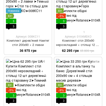
Новинка
Хіт
Хіт
−5%
3
3
3
3
1
Артикул: 008КС11
Артикул: 0104МЕКО
Комплект дерев'яний Намтег
Комплект стіл 200х90
стіл 200х90 + 2 лавки
нерозкладний + стільці 12 шт
дерев'яний під старовину
36 975 грн
62 295 грн
65 800 грн
Хіт
Хіт
−5%
−9%
3
3
3
3