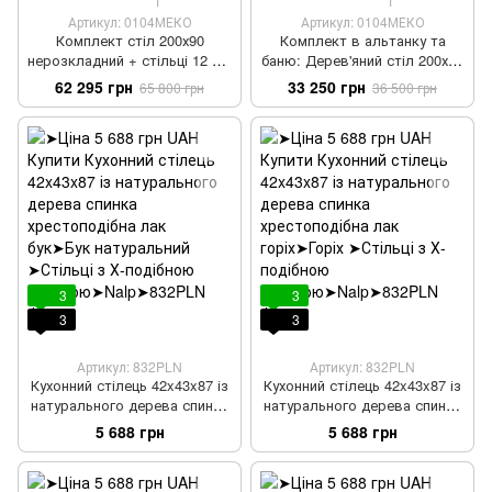
1
1
Артикул: 0104МЕКО
Артикул: 0104МЕКО
Комплект стіл 200х90
Комплект в альтанку та
нерозкладний + стільці 12 шт
баню: Дерев'яний стіл 200х90
дерев'яний під старовину 2
см + 4 стільців масив дерева
62 295 грн
33 250 грн
65 800 грн
36 500 грн
3
3
3
3
Артикул: 832PLN
Артикул: 832PLN
Кухонний стілець 42x43x87 із
Кухонний стілець 42x43x87 із
натурального дерева спинка
натурального дерева спинка
хрестоподібна лак бук
хрестоподібна лак горіх
5 688 грн
5 688 грн