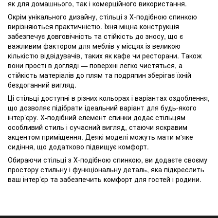
як для домашнього, так і комерційного використання.
Окрім унікального дизайну, стільці з Х-подібною спинкою
вирізняються практичністю. Їхня міцна конструкція
забезпечує довговічність та стійкість до зносу, що є
важливим фактором для меблів у місцях із великою
кількістю відвідувачів, таких як кафе чи ресторани. Також
вони прості в догляді — поверхні легко чистяться, а
стійкість матеріалів до плям та подряпин зберігає їхній
бездоганний вигляд.
Ці стільці доступні в різних кольорах і варіантах оздоблення,
що дозволяє підібрати ідеальний варіант для будь-якого
інтер’єру. Х-подібний елемент спинки додає стільцям
особливий стиль і сучасний вигляд, стаючи яскравим
акцентом приміщення. Деякі моделі можуть мати м'яке
сидіння, що додатково підвищує комфорт.
Обираючи стільці з Х-подібною спинкою, ви додаєте своєму
простору стильну і функціональну деталь, яка підкреслить
ваш інтер’єр та забезпечить комфорт для гостей і родини.