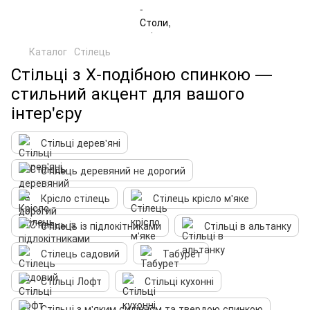
Каталог
Стілець
Стільці з Х-подібною спинкою —
стильний акцент для вашого
інтер'єру
Стільці дерев'яні
Стілець деревяний не дорогий
Крісло стілець
Стілець крісло м'яке
Стілець із підлокітниками
Стільці в альтанку
Стілець садовий
Табурет
Стільці Лофт
Стільці кухонні
Стільці з м'яким сидінням та твердою спинкою