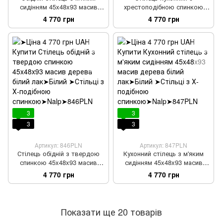
сидінням 45x48x93 масив
хрестоподібною спинкою
дерева хрестоподібна спинка
45x48x93 масив дерева білий
4 770 грн
4 770 грн
лак білий
лак
3
3
3
3
Артикул: 846PLN
Артикул: 847PLN
Стілець обідній з твердою
Кухонний стілець з м'яким
спинкою 45x48x93 масив
сидінням 45x48x93 масив
дерева білий лак
дерева білий лак
4 770 грн
4 770 грн
Показати ще 20 товарів