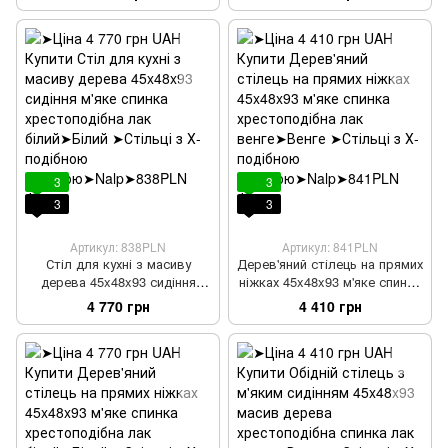
лак горіх темний
лак венге
3
3
3
3
Артикул: 838PLN
Артикул: 841PLN
Стіл для кухні з масиву
Дерев'яний стілець на прямих
дерева 45x48x93 сидіння
ніжках 45x48x93 м'яке спинка
м'яке спинка хрестоподібна
хрестоподібна лак венге
4 770 грн
4 410 грн
лак білий