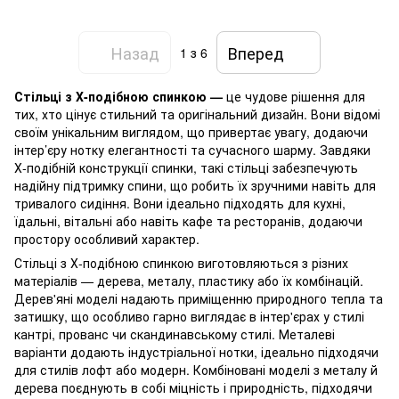
Назад
Вперед
1
з 6
Стільці з Х-подібною спинкою —
це чудове рішення для
тих, хто цінує стильний та оригінальний дизайн. Вони відомі
своїм унікальним виглядом, що привертає увагу, додаючи
інтер’єру нотку елегантності та сучасного шарму. Завдяки
Х-подібній конструкції спинки, такі стільці забезпечують
надійну підтримку спини, що робить їх зручними навіть для
тривалого сидіння. Вони ідеально підходять для кухні,
їдальні, вітальні або навіть кафе та ресторанів, додаючи
простору особливий характер.
Стільці з Х-подібною спинкою виготовляються з різних
матеріалів — дерева, металу, пластику або їх комбінацій.
Дерев'яні моделі надають приміщенню природного тепла та
затишку, що особливо гарно виглядає в інтер'єрах у стилі
кантрі, прованс чи скандинавському стилі. Металеві
варіанти додають індустріальної нотки, ідеально підходячи
для стилів лофт або модерн. Комбіновані моделі з металу й
дерева поєднують в собі міцність і природність, підходячи