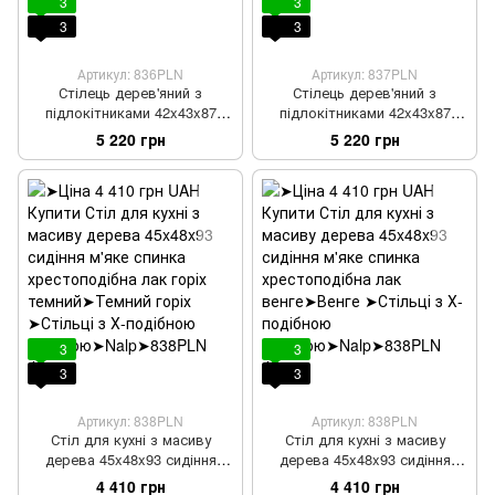
3
3
3
3
Артикул: 836PLN
Артикул: 837PLN
Стілець дерев'яний з
Стілець дерев'яний з
підлокітниками 42x43x87
підлокітниками 42x43x87
м'яке сидіння спинка
м'яке сидіння спинка
5 220 грн
5 220 грн
хрестоподібна
хрестоподібна
3
3
3
3
Артикул: 838PLN
Артикул: 838PLN
Стіл для кухні з масиву
Стіл для кухні з масиву
дерева 45x48x93 сидіння
дерева 45x48x93 сидіння
м'яке спинка хрестоподібна
м'яке спинка хрестоподібна
4 410 грн
4 410 грн