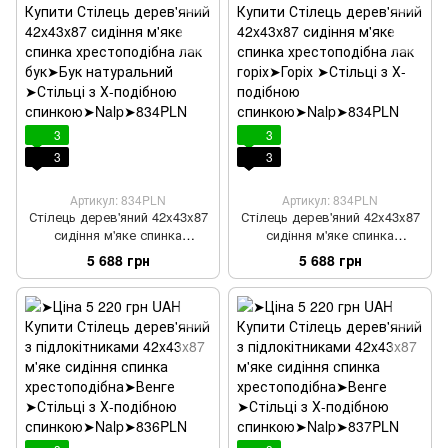
3
3
3
3
Артикул: 834PLN
Артикул: 834PLN
Стілець дерев'яний 42x43x87
Стілець дерев'яний 42x43x87
сидіння м'яке спинка
сидіння м'яке спинка
хрестоподібна лак бук
хрестоподібна лак горіх
5 688 грн
5 688 грн