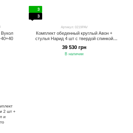
3
3
3
Артикул: 0219PAV
 Вукол
Комплект обеденный круглый Авон +
+40+40
стулья Нарид 4 шт с твердой спинкой
Wenge-Natural
39 530 грн
В наличии