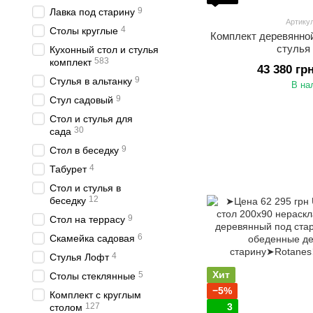
9
Лавка под старину
Артику
4
Столы круглые
Комплект деревянно
стулья 
Кухонный стол и стулья
583
комплект
43 380 гр
9
Стулья в альтанку
В на
9
Стул садовый
Стол и стулья для
30
сада
9
Стол в беседку
4
Табурет
Стол и стулья в
12
беседку
9
Стол на террасу
6
Скамейка садовая
4
Стулья Лофт
Хит
5
Столы стеклянные
−5%
Комплект с круглым
127
3
столом