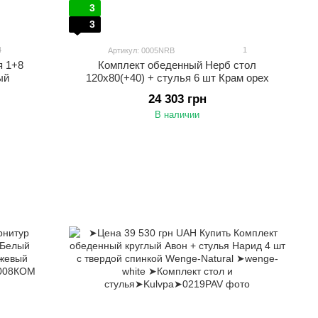
3
3
4
1
Артикул: 0005NRB
я 1+8
Комплект обеденный Нерб стол
ый
120х80(+40) + стулья 6 шт Крам орех
24 303 грн
В наличии