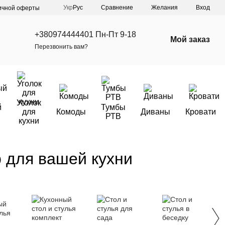
Сравнение
Укр
Рус
Желания
Вход
ичной оферты
+380974444401 Пн-Пт 9-18
Мой заказ
Перезвонить вам?
Уголок
й
Тумбы
для
Комоды
Диваны
Кровати
РТВ
кухни
 для вашей кухни