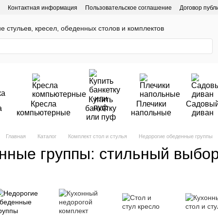
Контактная информация
Пользовательское соглашение
Договор публ
ие стульев, кресел, обеденных столов и комплектов
Купить
Кресла
Плечики
Садовы
а
банкетку
компьютерные
напольные
диван
или пуф
Главная
Каталог
Комплект стол и стулья
Недорогие обеденные группы
нные группы: стильный выбор