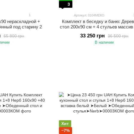
3
1
О
Артикул: 0104МЕКО
х90 нераскладной +
Комплект в беседку и баню: Дере
янный под старину 2
стол 200х90 см + 4 стульев массив
н
33 250 грн
65 800 грн
36 500 грн
личии
В наличии
Хит
−7%