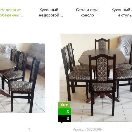
Недорогие
Кухонный
Стол и стул
Кухонный 
обеденные
недорогой
кресло
и стуль
группы
комплект
Хит
3
3
3
Артикул: 02016BRN