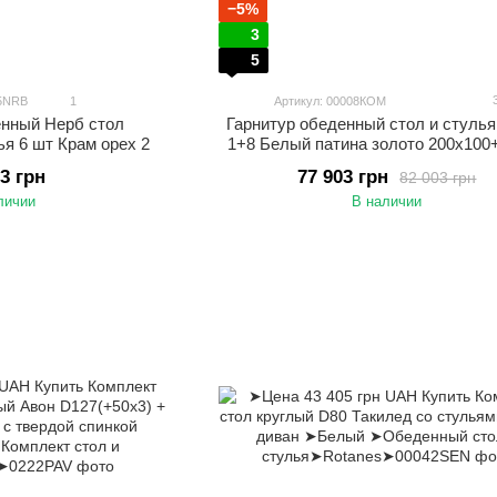
−5%
3
5
05NRB
1
Артикул: 00008КОМ
Гарнитур обеденный стол и стулья
енный Нерб стол
1+8 Белый патина золото 200х100
ья 6 шт Крам орех 2
77 903 грн
03 грн
82 003 грн
В наличии
личии