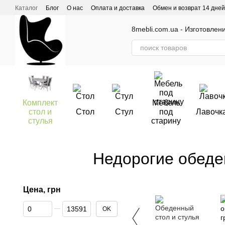
Перейти к основному контенту
Каталог
Блог
О нас
Оплата и доставка
Обмен и возврат 14 дней
Отзывы о магазине
8mebli.com.ua - Изготовлен
Комплект
Мебель
стол и
Стол
Стул
под
Лавочк
стулья
старину
Недорогие обеде
Цена, грн
От Цена, грн
До Цена, грн
OK