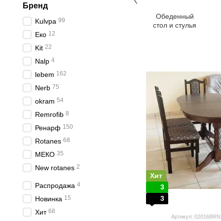
Бренд
Обеденный
99
Kulvpa
стол и стулья
12
Еко
22
Kit
4
Nalp
162
lebem
75
Nerb
54
okram
8
Remrofib
150
Ренарф
68
Rotanes
35
МЕКО
2
New rotanes
Хит
4
Распродажа
3
15
3
Новинка
68
Хит
Артикул: 02016BRN