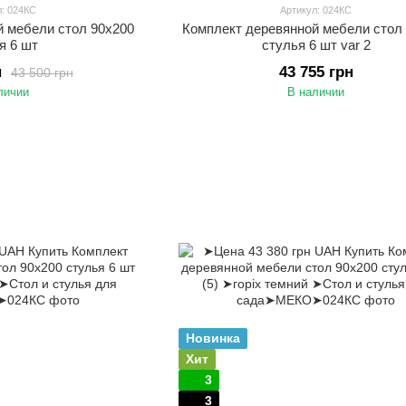
л: 024КС
Артикул: 024КС
й мебели стол 90х200
Комплект деревянной мебели стол
я 6 шт
стулья 6 шт var 2
н
43 755 грн
43 500 грн
личии
В наличии
Новинка
Хит
3
3