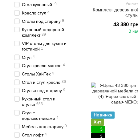
Артику
9
Стол кухонный
Комплект деревянно
4
Кресло стул
стуль
9
Столы под старину
43 380 гр
Кухонный недорогой
В на
39
комплект
VIP столы для кухни и
1
гостиной
4
Стул
4
Стул кресло мягкое
4
Столы ХайТек
36
Стол и стул кресло
9
Стулья под старину
Кухонный стол и
653
стулья
Стул с
Новинка
4
подлокотниками
Хит
9
Мебель под старину
3
4
Стол лофт
3