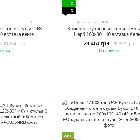
2
3
4
Артикул: 00003КОМ
 стол и стулья 1+8
Комплект кухонный стол и стуль
0 вставка венге
Нерб 160х90 +40 вставка бел
н
23 450 грн
24 350 грн
25 350 грн
личии
В наличии
Хит