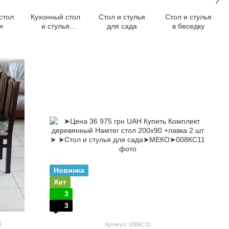
стол
Кухонный стол
Стол и стулья
Стол и стулья
я
и стулья
для сада
в беседку
комплект
Новинка
Хит
3
3
3
Артикул: 008КС11