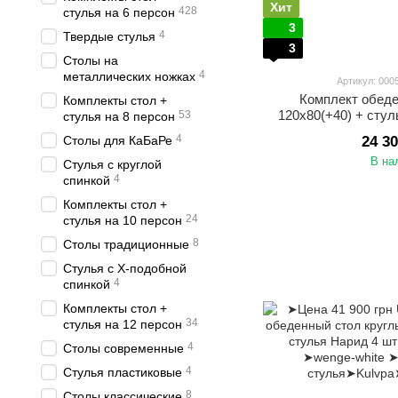
Хит
428
стулья на 6 персон
3
4
Твердые стулья
3
Столы на
4
металлических ножках
Артикул: 00
Комплект обед
Комплекты стол +
120х80(+40) + стул
53
стулья на 8 персон
4
Столы для КаБаРе
24 3
В на
Стулья с круглой
4
спинкой
Комплекты стол +
24
стулья на 10 персон
8
Столы традиционные
Стулья с Х-подобной
4
спинкой
Комплекты стол +
34
стулья на 12 персон
4
Столы современные
4
Стулья пластиковые
8
Столы классические