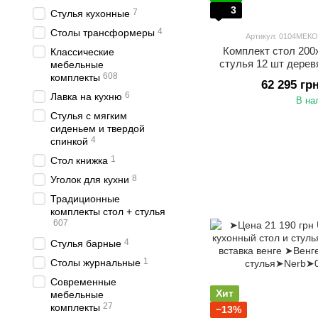
3
7
Стулья кухонные
4
Столы трансформеры
Артикул: 0104МЕК
Комплект стол 200
Классические
стулья 12 шт дерев
мебельные
608
комплекты
62 295 гр
6
Лавка на кухню
В на
Стулья с мягким
сиденьем и твердой
4
спинкой
1
Стол книжка
8
Уголок для кухни
Традиционные
комплекты стол + стулья
607
4
Стулья барные
1
Столы журнальные
Современные
Хит
мебельные
27
комплекты
−13%