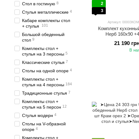
8
2
Стол в гостиную
3
4
Стулья металлические
Кабаре комплекты стол
Артикул: 00003КОМ
101
+ стулья
Комплект кухонный
Нерб 160х90 +4
Большой обеденный
9
стол
21 190 гр
Комплекты стол +
В на
5
стулья на 3 персоны
7
Классические стулья
4
Столы на одной опоре
Комплекты стол +
184
стулья на 4 персоны
7
Традиционные стулья
Комплекты стол +
12
стулья на 5 персон
4
Стулья модерн
Столы на V-образной
4
опоре
Комплекты стол +