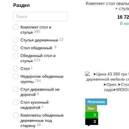
Комплект стол оваль
Раздел
+ стул
16 7
В на
Комплект стол и
285
стулья
13
Стулья деревянные
9
Стол обеденный
Обеденный стол и
673
стулья
1
Стол
Недорогие обеденные
704
группы
Стул деревянный не
5
дорогой
Новинка
Стол кухонный
4
недорогой
Хит
3
Комплекты обеденные
деревянные под
3
38
старину