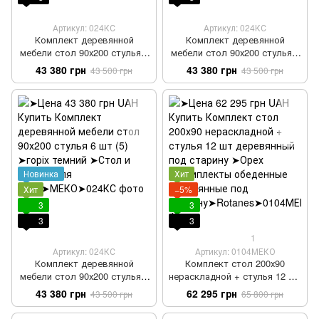
Артикул: 024КС
Артикул: 024КС
Комплект деревянной
Комплект деревянной
мебели стол 90х200 стулья 6
мебели стол 90х200 стулья 6
шт (3)
шт (4)
43 380 грн
43 380 грн
43 500 грн
43 500 грн
Новинка
Хит
Хит
−5%
3
3
3
3
1
Артикул: 024КС
Артикул: 0104МЕКО
Комплект деревянной
Комплект стол 200х90
мебели стол 90х200 стулья 6
нераскладной + стулья 12 шт
шт (5)
деревянный под старину
43 380 грн
62 295 грн
43 500 грн
65 800 грн