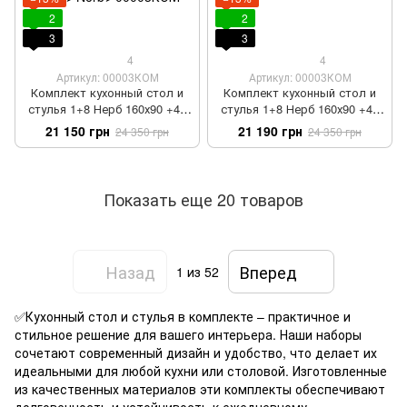
2
2
3
3
4
4
Артикул: 00003КОМ
Артикул: 00003КОМ
Комплект кухонный стол и
Комплект кухонный стол и
стулья 1+8 Нерб 160х90 +40
стулья 1+8 Нерб 160х90 +40
вставка орех темный
вставка венге
21 150 грн
21 190 грн
24 350 грн
24 350 грн
Показать еще 20 товаров
Назад
Вперед
1
из 52
✅Кухонный стол и стулья в комплекте – практичное и
стильное решение для вашего интерьера. Наши наборы
сочетают современный дизайн и удобство, что делает их
идеальными для любой кухни или столовой. Изготовленные
из качественных материалов эти комплекты обеспечивают