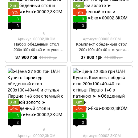
Хит
Хит
−9%
−9%
3
3
3
3
6
6
Артикул: 00002,3КОМ
Артикул: 00002,3КОМ
Набор обеденный стол
Комплект обеденный стол
200х100+40+40 и стулья
200х100+40+40 и стулья
Ларцио 1+6 орех темный с
Ларцио 1+6 орех темный с
37 900 грн
37 900 грн
41 800 грн
41 800 грн
патиной золото
патиной золото
Хит
Хит
−9%
−6%
3
3
3
3
6
6
Артикул: 00002,3КОМ
Артикул: 00002,3КОМ