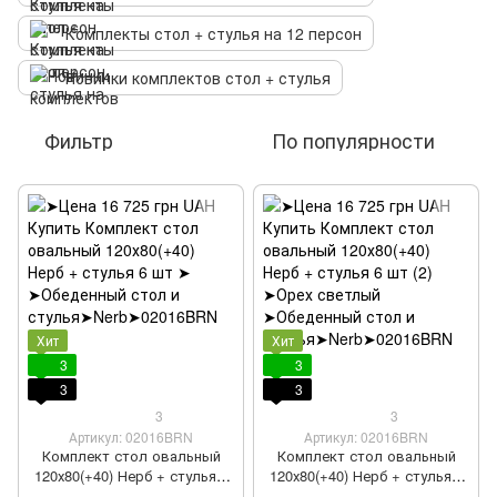
Комплекты стол + стулья на 12 персон
Новинки комплектов стол + стулья
Фильтр
По популярности
Хит
Хит
3
3
3
3
3
3
Артикул: 02016BRN
Артикул: 02016BRN
Комплект стол овальный
Комплект стол овальный
120х80(+40) Нерб + стулья 6
120х80(+40) Нерб + стулья 6
шт
шт (2)