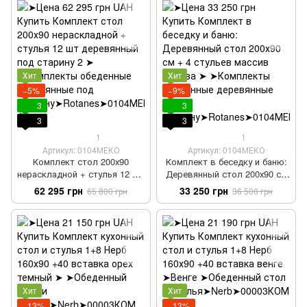
Хит
Хит
−5%
−9%
3
3
3
3
1
1
Артикул: 0104МЕКО
Артикул: 0104МЕКО
Комплект стол 200х90
Комплект в беседку и баню:
нераскладной + стулья 12 шт
Деревянный стол 200х90 см
деревянный под старину 2
+ 4 стульев массив дерева
62 295 грн
33 250 грн
65 800 грн
36 500 грн
Хит
Хит
−13%
−13%