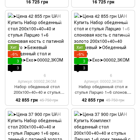
16 725 грн
16 725 грн
Хит
Хит
−6%
−6%
3
3
3
3
6
6
Артикул: 00002,3КОМ
Артикул: 00002,3КОМ
Набор обеденный стол
Набор обеденный стол и
200х100+40+40 и стулья
стулья Ларцио 1+6 слоновая
Ларцио 1+6 слоновая кость
кость с патиной золото
42 855 грн
42 855 грн
45 750 грн
45 750 грн
с патиной золото
200х100+40+40