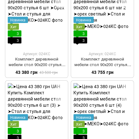
Новинка
Новинка
Хит
Хит
3
3
3
3
Артикул: 024КС
Артикул: 024КС
Комплект деревянной
Комплект деревянной
мебели стол 90х200 стулья 6
мебели стол 90х200 стулья 6
шт
шт var 2
43 380 грн
43 755 грн
43 500 грн
Новинка
Новинка
Хит
Хит
3
3
3
3