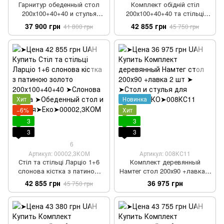
Гарнитур обеденный стол
Комплект обідній стіл
200х100+40+40 и стулья
200х100+40+40 та стільці
Ларцио 1+6 орех темный с
Ларціо 1+6 з патиною
37 900 грн
42 855 грн
41 800 грн
45 750 грн
патиной золото
Хит
Новинка
−6%
Хит
3
3
3
3
6
Артикул: 00002,3КОМ
Артикул: 008КС11
Стіл та стільці Ларціо 1+6
Комплект деревянный
слонова кістка з патиною
Намтег стол 200х90 +лавка 2
золото 200х100+40+40
шт
42 855 грн
36 975 грн
45 750 грн