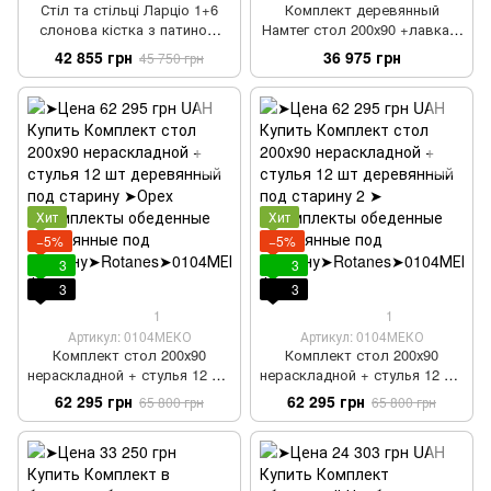
Стіл та стільці Ларціо 1+6
Комплект деревянный
слонова кістка з патиною
Намтег стол 200х90 +лавка 2
золото 200х100+40+40
шт
42 855 грн
36 975 грн
45 750 грн
Хит
Хит
−5%
−5%
3
3
3
3
1
1
Артикул: 0104МЕКО
Артикул: 0104МЕКО
Комплект стол 200х90
Комплект стол 200х90
нераскладной + стулья 12 шт
нераскладной + стулья 12 шт
деревянный под старину
деревянный под старину 2
62 295 грн
62 295 грн
65 800 грн
65 800 грн