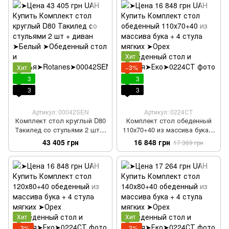
Хит
Хит
−3%
3
3
3
3
Артикул: 00042SEN
Артикул: 0224СТ
Комплект стол круглый D80
Комплект стол обеденный
Такилед со стульями 2 шт +
110х70+40 из массива бука +
диван
4 стула мягких
43 405 грн
16 848 грн
17 369 грн
Хит
Хит
−3%
−3%