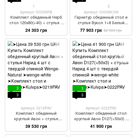
1
3
Артикул: 0005NRB
Артикул: 00008КОМ
Комплект обеденный Нерб
Гарнитур обеденный стол и
стол 120х80(+40) + стулья 6
стулья Вукол 1+8 Белый
шт Крам орех 2
патина золото
24 303 грн
77 903 грн
82 003 грн
200х100+40+40
3
3
3
3
Артикул: 0219PAV
Артикул: 0222PAV
Комплект обеденный
Комплект обеденный стол
круглый Авон + стулья
круглый Авон D127(+50х3) +
Нарид 4 шт с твердой
стулья Нарид 4 шт с твердой
39 530 грн
41 900 грн
спинкой Wenge-Natural
спинкой