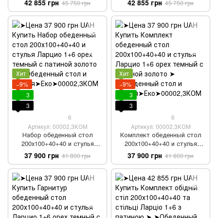
42 855 грн
42 855 грн
45 750 грн
45 750 грн
с патиной золото
200х100+40+40
Хит
Хит
−9%
−9%
3
3
3
3
6
6
Артикул: 00002,3КОМ
Артикул: 00002,3КОМ
Набор обеденный стол
Комплект обеденный стол
200х100+40+40 и стулья
200х100+40+40 и стулья
Ларцио 1+6 орех темный с
Ларцио 1+6 орех темный с
37 900 грн
37 900 грн
41 800 грн
41 800 грн
патиной золото
патиной золото