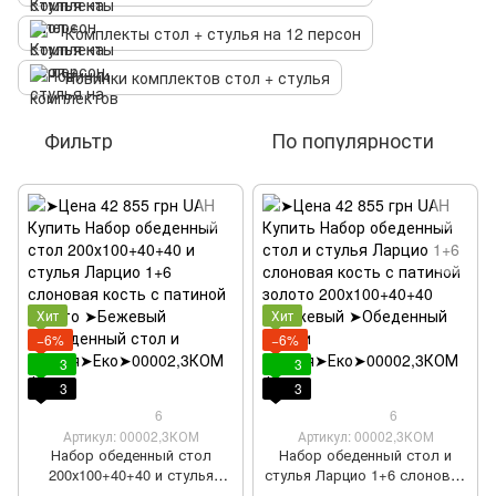
Комплекты стол + стулья на 12 персон
Новинки комплектов стол + стулья
Фильтр
По популярности
Хит
Хит
−6%
−6%
3
3
3
3
6
6
Артикул: 00002,3КОМ
Артикул: 00002,3КОМ
Набор обеденный стол
Набор обеденный стол и
200х100+40+40 и стулья
стулья Ларцио 1+6 слоновая
Ларцио 1+6 слоновая кость
кость с патиной золото