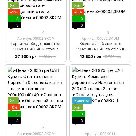
Хит
Хит
−9%
−6%
3
3
3
3
6
6
Артикул: 00002,3КОМ
Артикул: 00002,3КОМ
Гарнитур обеденный стол
Комплект обідній стіл
200х100+40+40 и стулья
200х100+40+40 та стільці
Ларцио 1+6 орех темный с
Ларціо 1+6 з патиною
37 900 грн
42 855 грн
41 800 грн
45 750 грн
патиной золото
Хит
Новинка
−6%
Хит
3
3
3
3
6
Артикул: 00002,3КОМ
Артикул: 008КС11