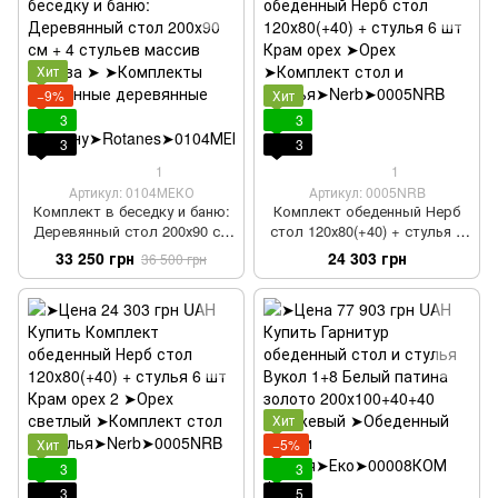
Хит
−9%
Хит
3
3
3
3
1
1
Артикул: 0104МЕКО
Артикул: 0005NRB
Комплект в беседку и баню:
Комплект обеденный Нерб
Деревянный стол 200х90 см
стол 120х80(+40) + стулья 6
+ 4 стульев массив дерева
шт Крам орех
33 250 грн
24 303 грн
36 500 грн
Хит
Хит
−5%
3
3
3
5