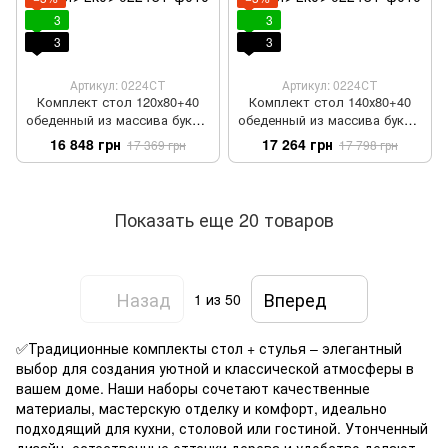
3
3
3
3
Артикул: 0224СТ
Артикул: 0224СТ
Комплект стол 120х80+40
Комплект стол 140х80+40
обеденный из массива бука +
обеденный из массива бука +
4 стула мягких
4 стула мягких
16 848 грн
17 264 грн
17 369 грн
17 798 грн
Показать еще 20 товаров
Назад
Вперед
1
из 50
✅Традиционные комплекты стол + стулья – элегантный
выбор для создания уютной и классической атмосферы в
вашем доме. Наши наборы сочетают качественные
материалы, мастерскую отделку и комфорт, идеально
подходящий для кухни, столовой или гостиной. Утонченный