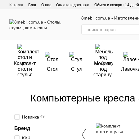
Перейти к основному контенту
Каталог
Блог
О нас
Оплата и доставка
Обмен и возврат 14 дней
Отзывы о магазине
8mebli.com.ua - Изготовлен
Комплект
Мебель
стол и
Стол
Стул
под
Лавочк
стулья
старину
Компьютерные кресла 
49
Новинка
Бренд
1
Kit