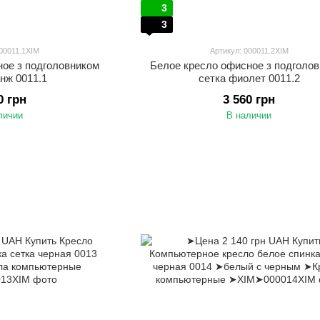
3
3
000011.1XIM
Артикул: 000011.2XIM
ное з подголовником
Белое кресло офисное з подголо
анж 0011.1
сетка фиолет 0011.2
0 грн
3 560 грн
личии
В наличии