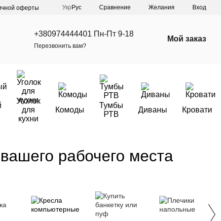
Сравнение
Укр
Рус
Желания
Вход
ичной оферты
+380974444401 Пн-Пт 9-18
Мой заказ
Перезвонить вам?
Уголок
й
Тумбы
для
Комоды
Диваны
Кровати
РТВ
кухни
вашего рабочего места