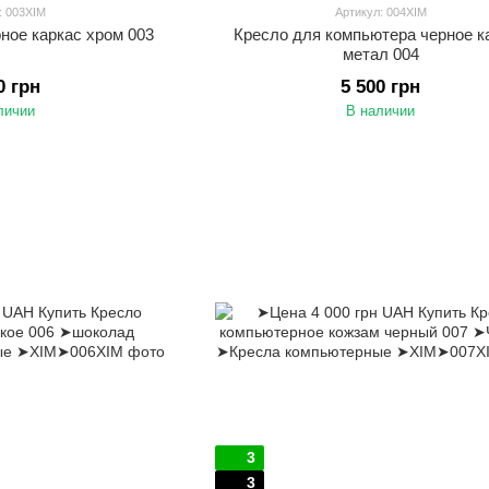
: 003XIM
Артикул: 004XIM
ное каркас хром 003
Кресло для компьютера черное к
метал 004
0 грн
5 500 грн
личии
В наличии
3
3