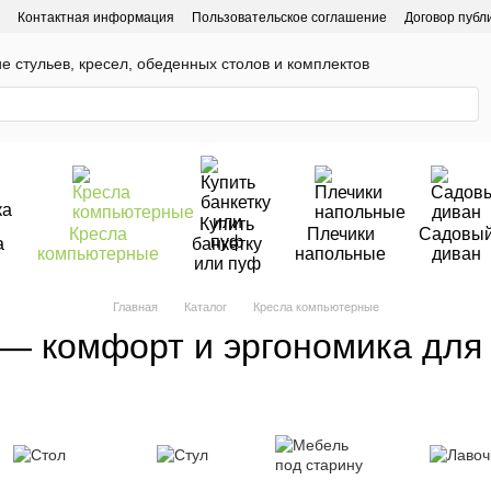
Контактная информация
Пользовательское соглашение
Договор публ
ие стульев, кресел, обеденных столов и комплектов
Купить
Кресла
Плечики
Садовы
а
банкетку
компьютерные
напольные
диван
или пуф
Главная
Каталог
Кресла компьютерные
— комфорт и эргономика для 