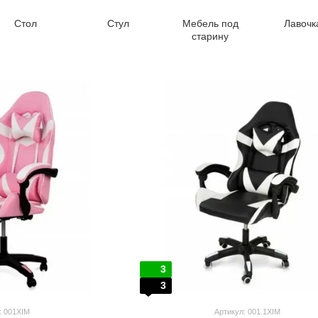
Стол
Стул
Мебель под
Лавочк
старину
3
3
: 001XIM
Артикул: 001.1XIM