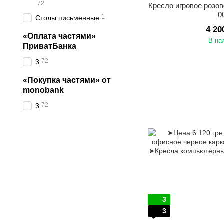
72
Кресло игровое розо
0
1
Столы письменные
4 20
«Оплата частями»
В на
ПриватБанка
72
3
«Покупка частями» от
monobank
72
3
3
3