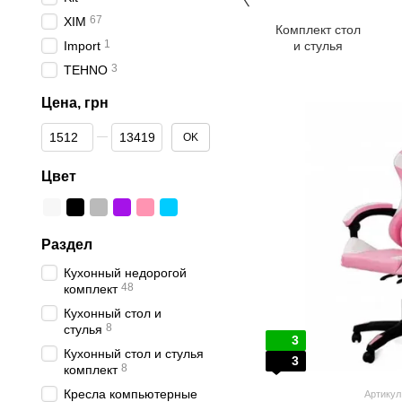
67
XIM
Комплект стол
1
Import
и стулья
3
TEHNO
Цена, грн
От Цена, грн
До Цена, грн
OK
Цвет
Раздел
Кухонный недорогой
48
комплект
Кухонный стол и
8
стулья
3
Кухонный стол и стулья
3
8
комплект
Кресла компьютерные
Артикул