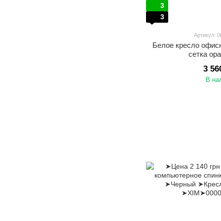
3
3
Артикул: 
Белое кресло офис
сетка ор
3 56
В на