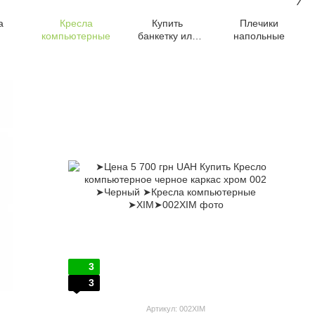
а
Кресла
Купить
Плечики
компьютерные
банкетку или
напольные
пуф
3
3
Артикул: 002XIM