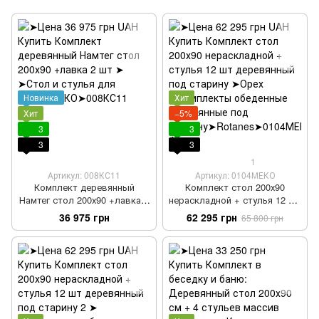
Новинка
Хит
Хит
−5%
3
3
3
3
1
Артикул: 008КС11
Артикул: 0104МЕКО
Комплект деревянный
Комплект стол 200х90
Намтег стол 200х90 +лавка 2
нераскладной + стулья 12 шт
шт
деревянный под старину
36 975 грн
62 295 грн
65 800 грн