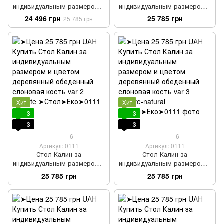
индивидуальным размером и
индивидуальным размером и
цветом деревянный
цветом деревянный
24 496 грн
25 785 грн
25 785 грн
обеденный
обеденный слоновая кость
var 1
Хит
Хит
3
3
3
3
6
6
Артикул: 0111
Артикул: 0111
Стол Калин за
Стол Калин за
индивидуальным размером и
индивидуальным размером и
цветом деревянный
цветом деревянный
25 785 грн
25 785 грн
обеденный слоновая кость
обеденный слоновая кость
var 2
var 3