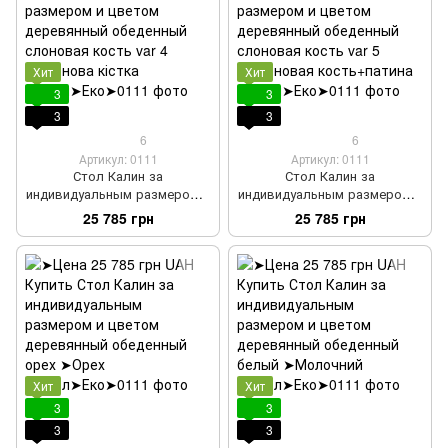
Хит
Хит
3
3
3
3
6
6
Артикул: 0111
Артикул: 0111
Стол Калин за
Стол Калин за
индивидуальным размером и
индивидуальным размером и
цветом деревянный
цветом деревянный
25 785 грн
25 785 грн
обеденный слоновая кость
обеденный слоновая кость
var 4
var 5
Хит
Хит
3
3
3
3