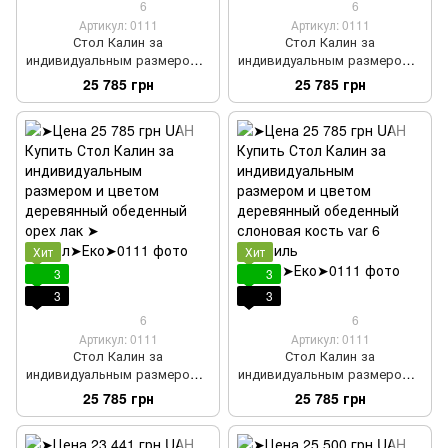
6
6
Артикул: 0111
Артикул: 0111
Стол Калин за
Стол Калин за
индивидуальным размером и
индивидуальным размером и
цветом деревянный
цветом деревянный
25 785 грн
25 785 грн
обеденный орех
обеденный белый
Хит
Хит
3
3
3
3
6
6
Артикул: 0111
Артикул: 0111
Стол Калин за
Стол Калин за
индивидуальным размером и
индивидуальным размером и
цветом деревянный
цветом деревянный
25 785 грн
25 785 грн
обеденный орех лак
обеденный слоновая кость
var 6