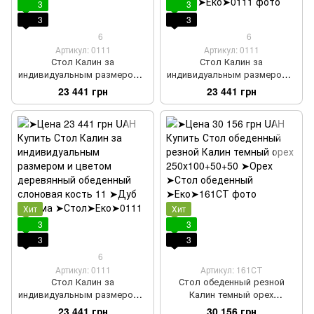
3
3
3
3
6
6
Артикул: 0111
Артикул: 0111
Стол Калин за
Стол Калин за
индивидуальным размером и
индивидуальным размером и
цветом деревянный
цветом деревянный
23 441 грн
23 441 грн
обеденный слоновая кость
обеденный слоновая кость
10
Хит
Хит
3
3
3
3
6
Артикул: 0111
Артикул: 161СТ
Стол Калин за
Стол обеденный резной
индивидуальным размером и
Калин темный орех
цветом деревянный
250х100+50+50
23 441 грн
30 156 грн