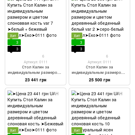
Хит
Хит
3
3
3
3
6
6
Артикул: 0111
Артикул: 0111
Стол Калин за
Стол Калин за
индивидуальным размером и
индивидуальным размером и
цветом слоноввая кость var
цветом деревянный
23 441 грн
25 500 грн
7
обеденный белый var 2
Хит
Хит