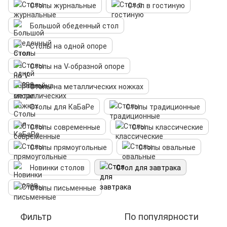
Столы журнальные
Стол в гостиную
Большой обеденный стол
Столы на одной опоре
Столы на V-образной опоре
Столы на металлических ножках
Столы для КаБаРе
Столы традиционные
Столы современные
Столы классические
Столы прямоугольные
Столы овальные
Новинки столов
Стол для завтрака
Столы письменные
Фильтр
По популярности