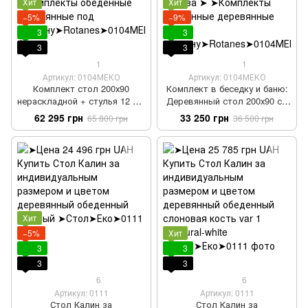
Хит
Хит
−5%
−9%
3
3
3
3
1
1
Артикул: 0104МЕКО
Артикул: 0104МЕКО
Комплект стол 200х90
Комплект в беседку и баню:
нераскладной + стулья 12 шт
Деревянный стол 200х90 см
деревянный под старину 2
+ 4 стульев массив дерева
62 295 грн
33 250 грн
65 800 грн
36 500 грн
Хит
−5%
Хит
3
3
3
3
6
6
Артикул: 0111
Артикул: 0111
Стол Калин за
Стол Калин за