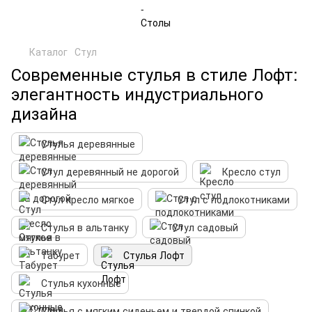
Каталог
Стул
Современные стулья в стиле Лофт:
элегантность индустриального
дизайна
Стулья деревянные
Стул деревянный не дорогой
Кресло стул
Стул кресло мягкое
Стул с подлокотниками
Стулья в альтанку
Стул садовый
Табурет
Стулья Лофт
Стулья кухонные
Стулья с мягким сиденьем и твердой спинкой