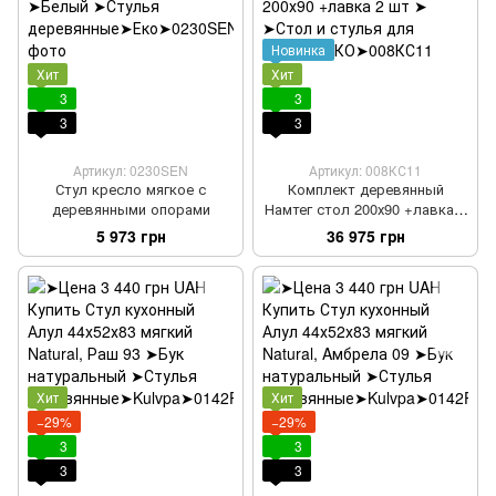
Новинка
Хит
Хит
3
3
3
3
Артикул: 0230SEN
Артикул: 008КС11
Стул кресло мягкое с
Комплект деревянный
деревянными опорами
Намтег стол 200х90 +лавка 2
шт
5 973 грн
36 975 грн
Хит
Хит
−29%
−29%
3
3
3
3