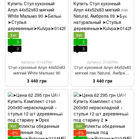
Хит
Хит
3
3
3
3
Артикул: 0142PAV
Артикул: 0142PAV
Стул кухонный Алул 44х52х83
Стул кухонный Алул 44х52х83
мягкий White Мальмо 90
мягкий лак Natural, Aмбрела
09
3 440 грн
3 440 грн
Хит
Хит
−5%
−5%