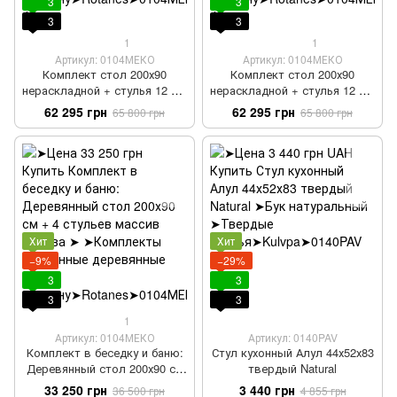
3
3
3
3
1
1
Артикул: 0104МЕКО
Артикул: 0104МЕКО
Комплект стол 200х90
Комплект стол 200х90
нераскладной + стулья 12 шт
нераскладной + стулья 12 шт
деревянный под старину
деревянный под старину 2
62 295 грн
62 295 грн
65 800 грн
65 800 грн
Хит
Хит
−9%
−29%
3
3
3
3
1
Артикул: 0104МЕКО
Артикул: 0140PAV
Комплект в беседку и баню:
Стул кухонный Алул 44х52х83
Деревянный стол 200х90 см
твердый Natural
+ 4 стульев массив дерева
33 250 грн
3 440 грн
36 500 грн
4 855 грн