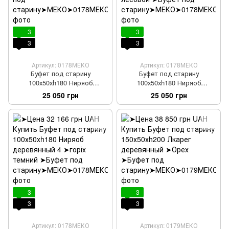
3
3
3
3
Артикул: 0178МЕКО
Артикул: 0178МЕКО
Буфет под старину
Буфет под старину
100х50хh180 Ниряоб
100х50хh180 Ниряоб
деревянный 2
деревянный 3
25 050 грн
25 050 грн
3
3
3
3
Артикул: 0178МЕКО
Артикул: 0179МЕКО