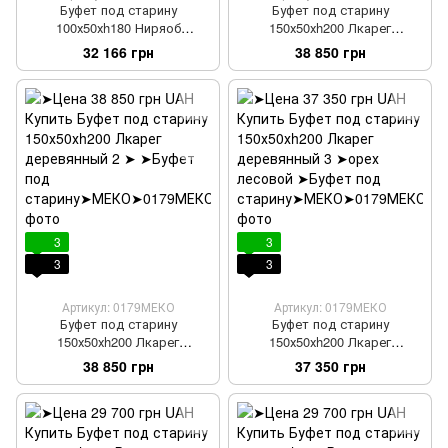
Буфет под старину
Буфет под старину
100х50хh180 Ниряоб
150х50хh200 Лкарег
деревянный 4
деревянный
32 166 грн
38 850 грн
3
3
3
3
Артикул: 0179МЕКО
Артикул: 0179МЕКО
Буфет под старину
Буфет под старину
150х50хh200 Лкарег
150х50хh200 Лкарег
деревянный 2
деревянный 3
38 850 грн
37 350 грн