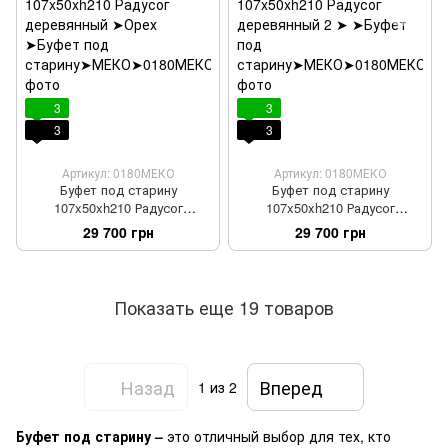
3
3
3
3
Артикул: 0180МЕКО
Артикул: 0180МЕКО
Буфет под старину
Буфет под старину
107x50xh210 Радусог
107x50xh210 Радусог
деревянный
деревянный 2
29 700 грн
29 700 грн
Показать еще 19 товаров
Назад
Вперед
1
из 2
Буфет под старину –
это отличный выбор для тех, кто