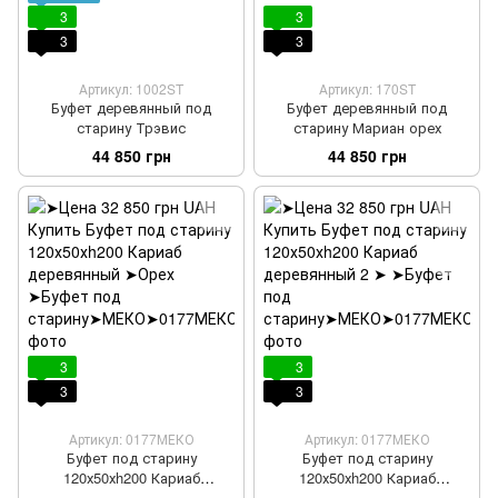
3
3
3
3
Артикул: 1002ST
Артикул: 170ST
Буфет деревянный под
Буфет деревянный под
старину Трэвис
старину Мариан орех
44 850 грн
44 850 грн
3
3
3
3
Артикул: 0177МЕКО
Артикул: 0177МЕКО
Буфет под старину
Буфет под старину
120х50хh200 Кариаб
120х50хh200 Кариаб
деревянный
деревянный 2