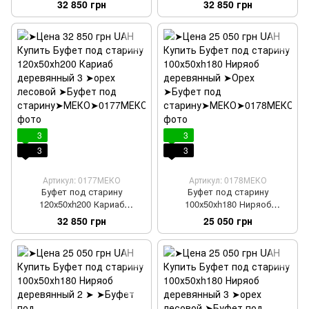
32 850 грн
32 850 грн
3
3
3
3
Артикул: 0177МЕКО
Артикул: 0178МЕКО
Буфет под старину
Буфет под старину
120х50хh200 Кариаб
100х50хh180 Ниряоб
деревянный 3
деревянный
32 850 грн
25 050 грн