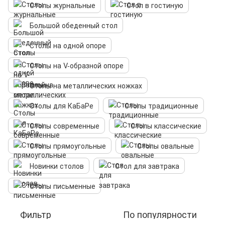
Столы журнальные
Стол в гостиную
Большой обеденный стол
Столы на одной опоре
Столы на V-образной опоре
Столы на металлических ножках
Столы для КаБаРе
Столы традиционные
Столы современные
Столы классические
Столы прямоугольные
Столы овальные
Новинки столов
Стол для завтрака
Столы письменные
Фильтр
По популярности