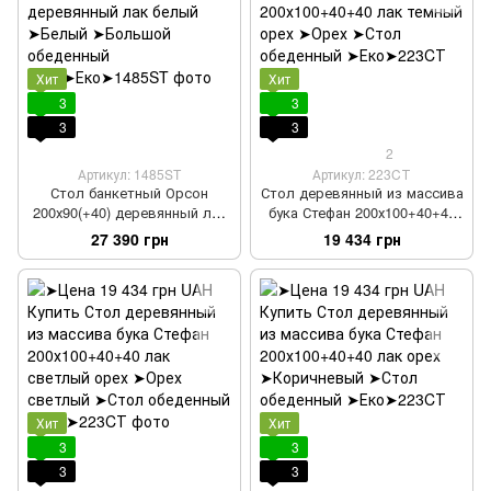
Хит
Хит
3
3
3
3
2
Артикул: 1485ST
Артикул: 223CТ
Стол банкетный Орсон
Стол деревянный из массива
200х90(+40) деревянный лак
бука Стефан 200х100+40+40
белый
лак темный орех
27 390 грн
19 434 грн
Хит
Хит
3
3
3
3