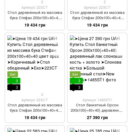
2
2
Артикул: 223CТ
Артикул: 223CТ
Стол деревянный из массива
Стол деревянный из массива
бука Стефан 200х100+40+40
бука Стефан 200х100+40+40
лак светлый орех
лак орех
19 434 грн
19 434 грн
Хит
Хит
3
3
3
3
2
Артикул: 223CТ
Артикул: 1485ST1
Стол деревянный из массива
Стол банкетный Орсон
бука Стефан 200х100+40+40
200х100(+40+40) деревянный
цвет орех
лак слоновая кость +
19 434 грн
27 390 грн
золото