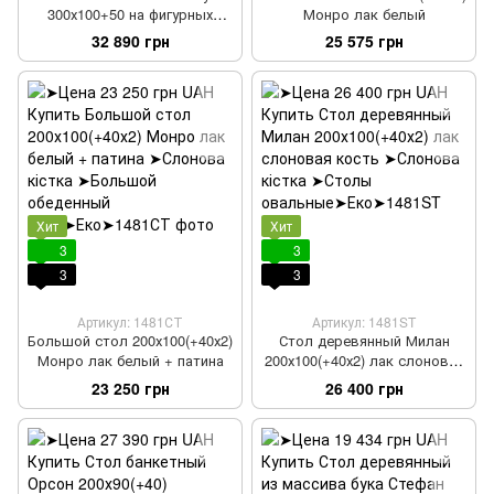
300х100+50 на фигурных
Монро лак белый
ножках белый с патиной
32 890 грн
25 575 грн
Хит
Хит
3
3
3
3
Артикул: 1481СТ
Артикул: 1481ST
Большой стол 200х100(+40х2)
Стол деревянный Милан
Монро лак белый + патина
200х100(+40х2) лак слоновая
кость
23 250 грн
26 400 грн