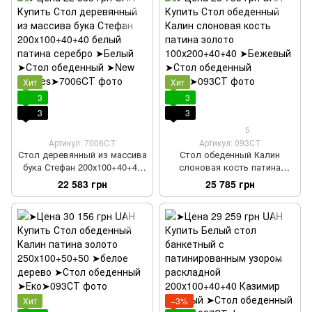
Хит
Хит
3
3
3
3
5
Артикул: 7006CТ
Артикул: 093СТ
Стол деревянный из массива
Стол обеденный Калин
бука Стефан 200х100+40+40
слоновая кость патина
белый патина серебро
золото 100х200+40+40
22 583 грн
25 785 грн
Хит
−3%