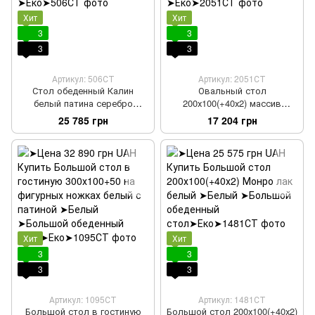
Хит
Хит
3
3
3
3
Артикул: 506СТ
Артикул: 2051СТ
Стол обеденный Калин
Овальный стол
белый патина серебро
200х100(+40х2) массив
200х100+40+40
дерева лак орех темный
25 785 грн
17 204 грн
Хит
Хит
3
3
3
3
Артикул: 1095СТ
Артикул: 1481СТ
Большой стол в гостиную
Большой стол 200х100(+40х2)