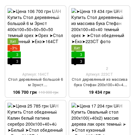
Хит
−3%
Хит
3
3
3
3
2
Артикул: 164СТ
Артикул: 223CТ
Стол деревянный большой 6
Стол деревянный из массива
м Эрнст
бука Стефан 200х100+40+40
400х100+50+50+50+50 темный
темный орех
106 700 грн
19 434 грн
110 000 грн
орех