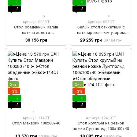
3
3
3
3
5
4
Артикул: 093СТ
Артикул: 097СТ
Стол обеденный Калин
Белый стол банкетный с
патина золото
патинированным узором
250х100+50+50
раскладной 200х100+40+40
30 156 грн
29 259 грн
30 164 грн
Казимир
Хит
Хит
−3%
−3%
2
3
3
3
1
Артикул: 114СТ
Артикул: 124,1СТ
Стол Макарий 100x80+40
Стол круглый на резной
ножке Луитпольд 100х100+40
13 570 грн
18 095 грн
13 990 грн
18 655 грн