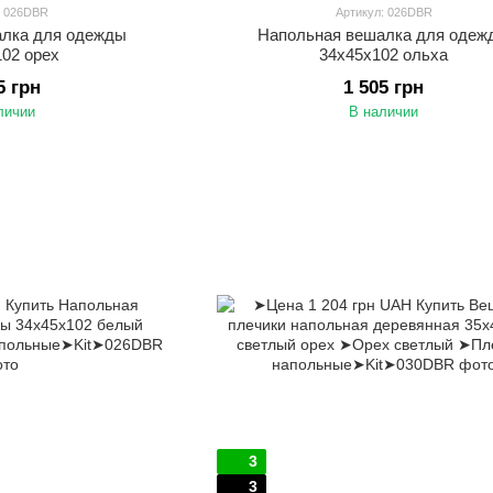
: 026DBR
Артикул: 026DBR
алка для одежды
Напольная вешалка для одеж
102 орех
34х45х102 ольха
5 грн
1 505 грн
личии
В наличии
3
3