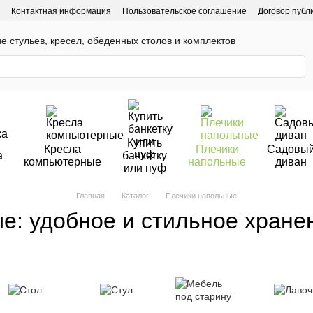
Контактная информация
Пользовательское соглашение
Договор публ
ие стульев, кресел, обеденных столов и комплектов
Купить
Кресла
Плечики
Садовы
а
банкетку
компьютерные
напольные
диван
или пуф
Главная
Каталог
Плечики напольные
е: удобное и стильное хран