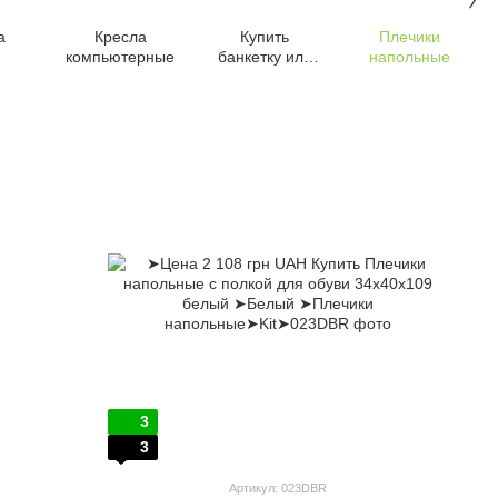
а
Кресла
Купить
Плечики
компьютерные
банкетку или
напольные
пуф
3
3
Артикул: 023DBR