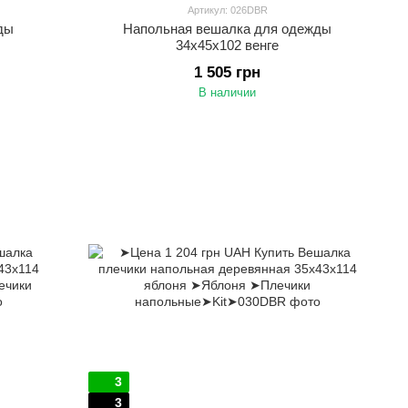
Артикул: 026DBR
ды
Напольная вешалка для одежды
34х45х102 венге
1 505 грн
В наличии
3
3