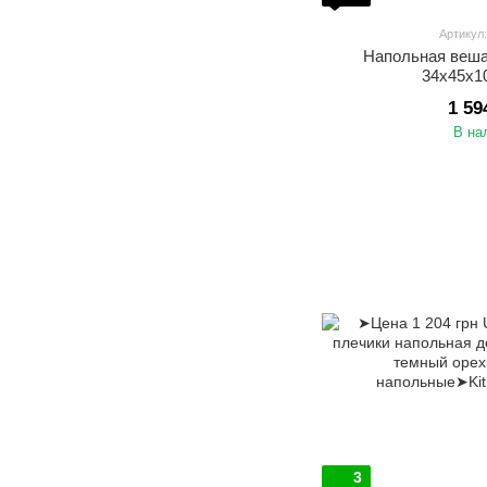
Артикул
Напольная веш
34х45х1
1 59
В на
3