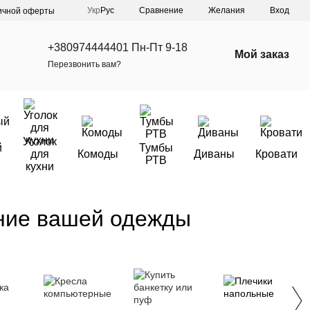
Сравнение
Укр
Рус
Желания
Вход
ичной оферты
+380974444401 Пн-Пт 9-18
Мой заказ
Перезвонить вам?
Уголок
й
Тумбы
для
Комоды
Диваны
Кровати
РТВ
кухни
ение вашей одежды