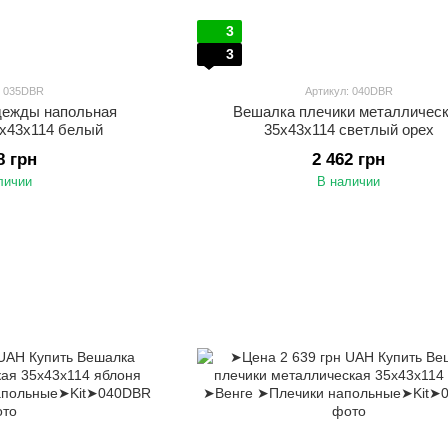
3
3
: 035DBR
Артикул: 040DBR
дежды напольная
Вешалка плечики металличес
5х43х114 белый
35х43х114 светлый орех
8 грн
2 462 грн
личии
В наличии