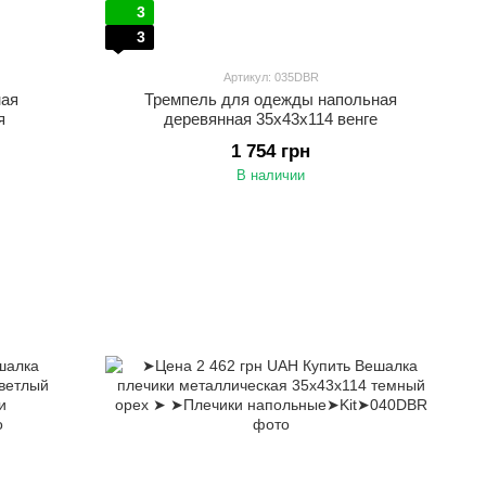
3
3
Артикул: 035DBR
ная
Тремпель для одежды напольная
я
деревянная 35х43х114 венге
1 754 грн
В наличии