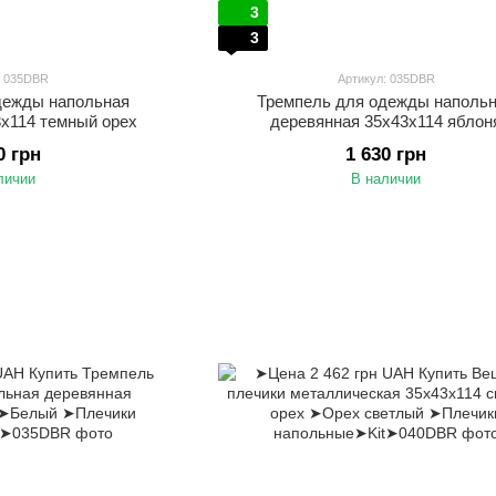
3
3
: 035DBR
Артикул: 035DBR
дежды напольная
Тремпель для одежды наполь
3х114 темный орех
деревянная 35х43х114 яблон
0 грн
1 630 грн
личии
В наличии