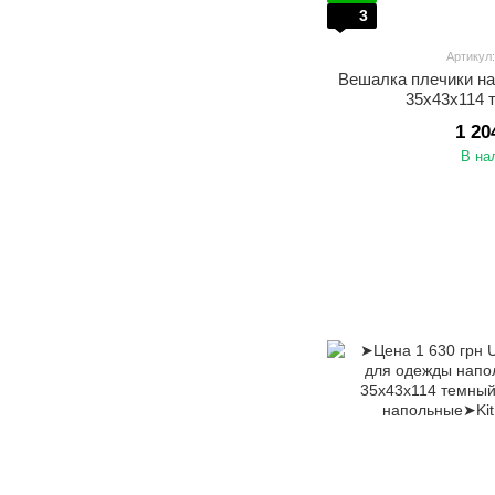
3
Артикул
Вешалка плечики н
35х43х114 
1 20
В на