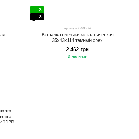
3
3
Артикул: 040DBR
кая
Вешалка плечики металлическая
35х43х114 темный орех
2 462 грн
В наличии