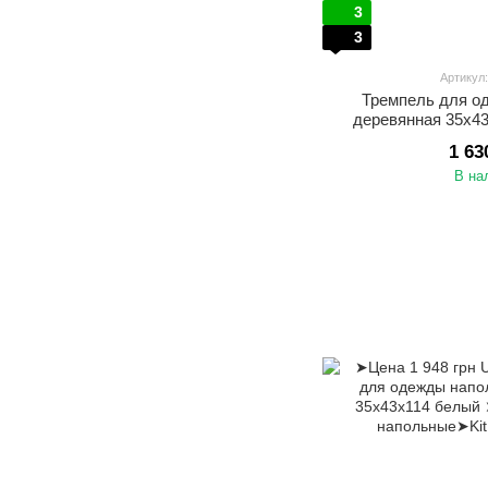
3
3
Артикул
Тремпель для о
деревянная 35х4
1 63
В на