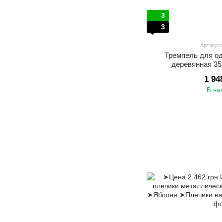
3
3
Артикул
Тремпель для о
деревянная 3
1 94
В на