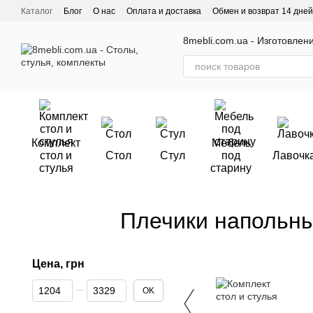
Перейти к основному контенту
Каталог
Блог
О нас
Оплата и доставка
Обмен и возврат 14 дней
Отзывы о магазине
8mebli.com.ua - Изготовлен
Комплект
Мебель
стол и
Стол
Стул
под
Лавочк
стулья
старину
Плечики напольны
Цена, грн
От Цена, грн
До Цена, грн
OK