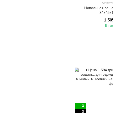
Артикул
Напольная веш
34х45х
1 50
В на
3
3