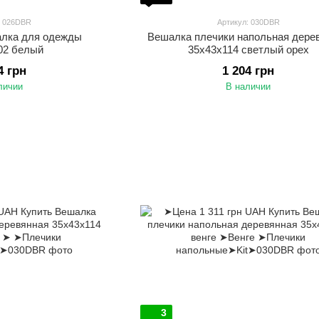
: 026DBR
Артикул: 030DBR
алка для одежды
Вешалка плечики напольная дере
02 белый
35х43х114 светлый орех
4 грн
1 204 грн
личии
В наличии
3