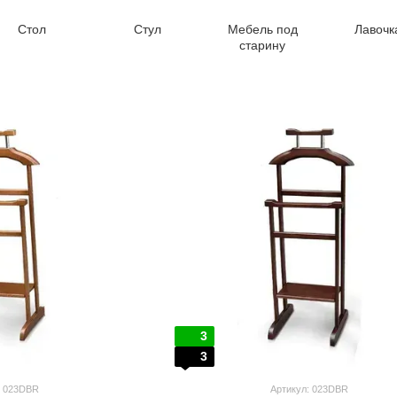
Стол
Стул
Мебель под
Лавочк
старину
3
3
: 023DBR
Артикул: 023DBR