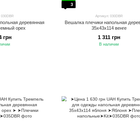
3
: 030DBR
Артикул: 030DBR
апольная деревянная
Вешалка плечики напольная дере
темный орех
35х43х114 венге
4 грн
1 311 грн
личии
В наличии