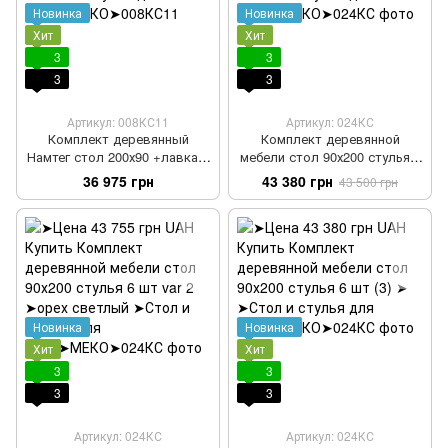
Новинка
Новинка
Хит
Хит
3
3
3
3
Артикул: 008КС11
Артикул: 024КС
Комплект деревянный
Комплект деревянной
Намтег стол 200х90 +лавка 2
мебели стол 90х200 стулья 6
шт
шт
36 975 грн
43 380 грн
43 500 грн
Новинка
Новинка
Хит
Хит
3
3
3
3
Артикул: 024КС
Артикул: 024КС