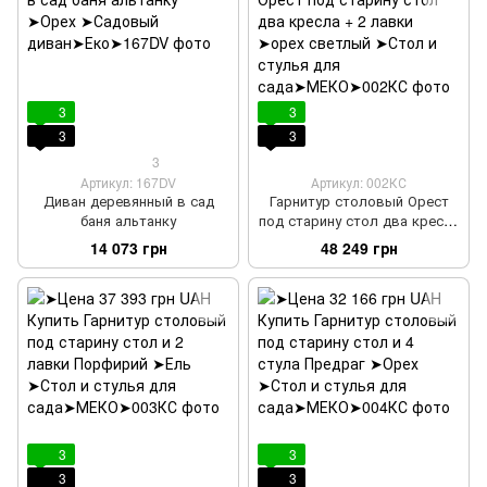
3
3
3
3
3
Артикул: 167DV
Артикул: 002КС
Диван деревянный в сад
Гарнитур столовый Орест
баня альтанку
под старину стол два кресла
+ 2 лавки
14 073 грн
48 249 грн
3
3
3
3