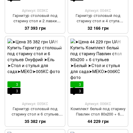
Артикул: 003КС
Артикул: 004КС
Гарнитур столовый под
Гарнитур столовый под
старину стол и 2 лавки
старину стол и 4 стула
Порфирий
Предраг
37 393 грн
32 166 грн
3
3
3
3
Артикул: 005КС
Артикул: 006КС
Гарнитур столовый под
Комплект белый под старину
старину стол и 6 стульев
Павлин стол 80х200 + 6
Онуфрий
стульев
35 382 грн
44 229 грн