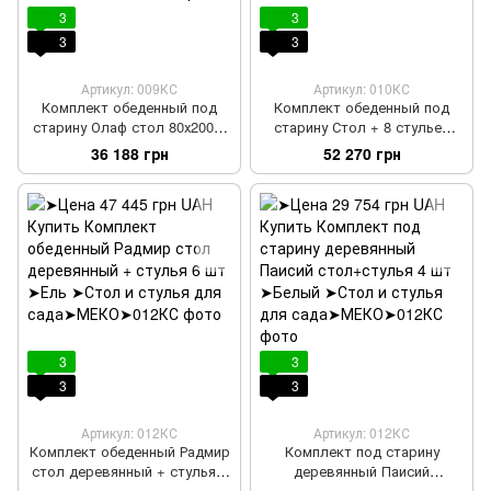
3
3
3
3
Артикул: 009КС
Артикул: 010КС
Комплект обеденный под
Комплект обеденный под
старину Олаф стол 80х200 4
старину Стол + 8 стульев
стула + лавка
Питирим
36 188 грн
52 270 грн
3
3
3
3
Артикул: 012КС
Артикул: 012КС
Комплект обеденный Радмир
Комплект под старину
стол деревянный + стулья 6
деревянный Паисий
шт
стол+стулья 4 шт