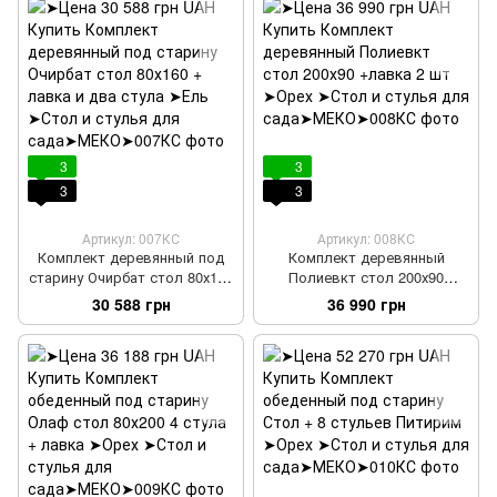
3
3
3
3
Артикул: 007КС
Артикул: 008КС
Комплект деревянный под
Комплект деревянный
старину Очирбат стол 80х160
Полиевкт стол 200х90
+ лавка и два стула
+лавка 2 шт
30 588 грн
36 990 грн