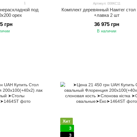
1
Артикул: 008КС11
 нераскладной под
Комплект деревянный Намтег стол
0х200 орех
+лавка 2 шт
75 грн
36 975 грн
личии
В наличии
Хит
3
3