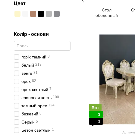
Цвет
Стол
С
обеденный
Колір - основи
3
горіх темний
219
белый
31
венге
82
орех
7
орех светлый
100
слоновая кость
124
темный орех
Хит
8
бежевий
3
3
5
Серый
1
Бетон светлый
Артикул