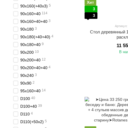
Хит
5
90х160(+40х3)
3
114
90х160+40
3
3
90х160+40+40
Артикул
3
90х180
Стол деревянный 
4
90х180(+40+40)
раск
9
90х180+40
11 5
10
В на
90х200
12
90х200+40
4
90х200+40+40
3
90х240
2
90х90
14
95х160+40
40
D100
39
D100+40
4
D110
5
D110(+50х2)