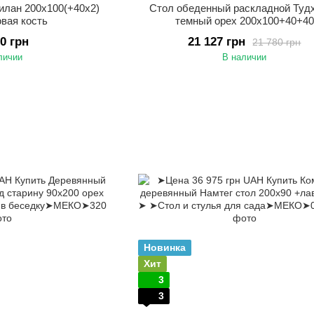
илан 200х100(+40х2)
Стол обеденный раскладной Туд
овая кость
темный орех 200х100+40+40
00 грн
21 127 грн
21 780 грн
личии
В наличии
Новинка
Хит
3
3