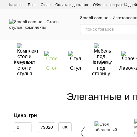
Перейти к основному контенту
Каталог
Блог
О нас
Оплата и доставка
Обмен и возврат 14 дней
Отзывы о магазине
8mebli.com.ua - Изготовлен
Комплект
Мебель
стол и
Стол
Стул
под
Лавочк
стулья
старину
Элегантные и 
Цена, грн
От Цена, грн
До Цена, грн
OK