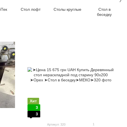
йТек
Стол лофт
Столы круглые
Стол в
беседку
Хит
3
3
1
Артикул: 320