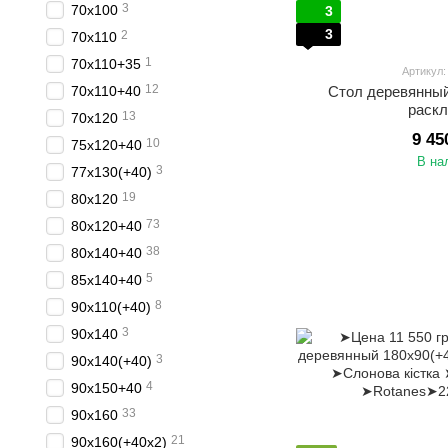
3
70х100
3
3
2
70х110
1
70х110+35
Артикул
12
70х110+40
Стол деревянны
раск
13
70х120
9 45
10
75х120+40
В на
3
77х130(+40)
19
80х120
73
80х120+40
38
80х140+40
5
85х140+40
8
90х110(+40)
3
90х140
3
90х140(+40)
4
90х150+40
33
90х160
21
90х160(+40х2)