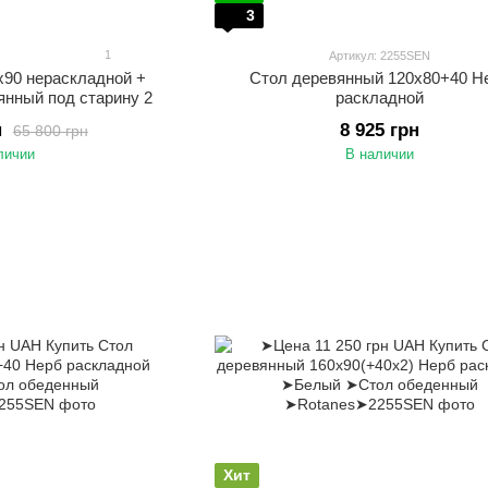
3
1
О
Артикул: 2255SEN
х90 нераскладной +
Стол деревянный 120х80+40 Н
янный под старину 2
раскладной
н
8 925 грн
65 800 грн
личии
В наличии
Хит