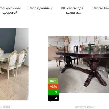
тол кухонный
Стол кухонный
VIP столы для
Столы Ха
недорогой
кухни и
гостиной
Хит
−3%
3
3
: 1481ST
Артикул: 196СТ