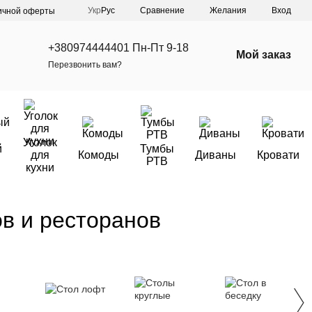
Сравнение
Укр
Рус
Желания
Вход
ичной оферты
+380974444401 Пн-Пт 9-18
Мой заказ
Перезвонить вам?
Уголок
й
Тумбы
для
Комоды
Диваны
Кровати
РТВ
кухни
в и ресторанов