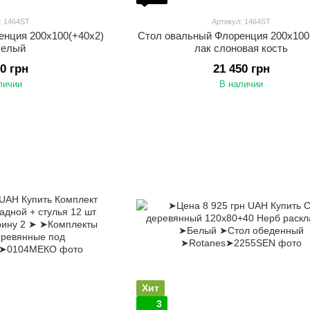
: 1464ST
Артикул: 1464ST
енция 200х100(+40х2)
Стол овальный Флоренция 200х100
белый
лак слоновая кость
50 грн
21 450 грн
личии
В наличии
Хит
3