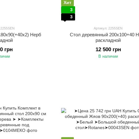
Хит
3
3
: 2255SEN
Артикул: 2255SEN
180х90(+40х2) Нерб
Стол деревянный 200х100+40 
ладной
раскладной
50 грн
12 500 грн
личии
В наличии