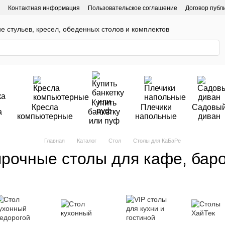
Контактная информация
Пользовательское соглашение
Договор публ
ие стульев, кресел, обеденных столов и комплектов
Купить
Кресла
Плечики
Садовы
а
банкетку
компьютерные
напольные
диван
или пуф
Главная
Каталог
Стол
Столы для КаБаРе
прочные столы для кафе, баро