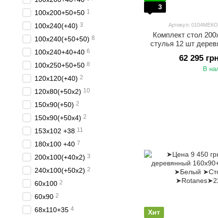
3
1
100х200+50+50
3
100х240(+40)
Артикул: 0104МЕК
Комплект стол 200
8
100х240(+50+50)
стулья 12 шт дерев
6
100х240+40+40
62 295 гр
8
100х250+50+50
В на
2
120х120(+40)
10
120х80(+50х2)
2
150х90(+50)
2
150х90(+50х4)
11
153x102 +38
7
180x100 +40
3
200х100(+40х2)
2
240х100(+50х2)
2
60х100
2
60х90
4
68х110+35
Хит