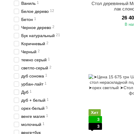
1
Ваниль
Стол деревянный М
лак слон
12
Белое дерево
26 4
1
Бетон
В на
2
Черное дерево
21
Бук натуральный
2
Коричневый
2
Черный
1
темно серый
2
светло-серый
1
дуб сонома
1
урбан-лайт
1
Дуб
1
дуб + белый
5
орех-белый
Хит
1
венге магия
3
1
молочный
3
венге+бук