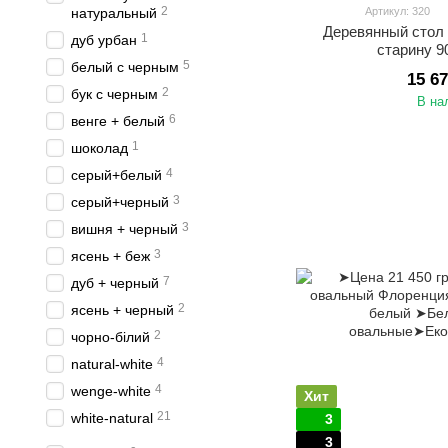
2
натуральный
Артикул: 320
Деревянный стол
1
дуб урбан
старину 9
5
белый с черным
15 6
2
бук с черным
В на
6
венге + белый
1
шоколад
4
серый+белый
3
серый+черный
3
вишня + черный
3
ясень + беж
7
дуб + черный
2
ясень + черный
2
чорно-білий
4
natural-white
4
wenge-white
Хит
21
white-natural
3
3