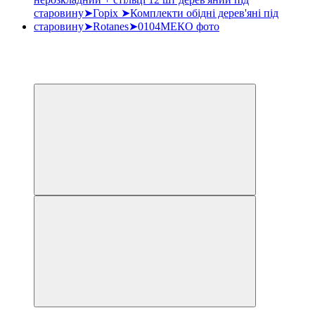
Хіт
−5%
3
3