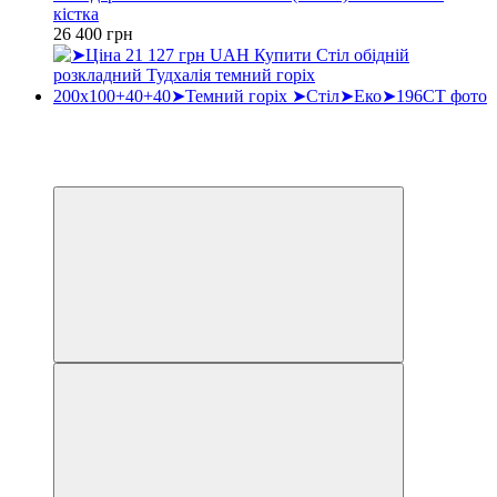
кістка
26 400 грн
Хіт
−3%
3
3