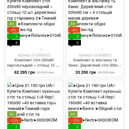
Хіт
Хіт
−5%
−9%
3
3
3
3
1
1
Артикул: 0104МЕКО
Артикул: 0104МЕКО
Комплект стіл 200х90
Комплект в альтанку та
нерозкладний + стільці 12 шт
баню: Дерев'яний стіл 200х90
дерев'яний під старовину 2
см + 4 стільців масив дерева
62 295 грн
33 250 грн
65 800 грн
36 500 грн
Хіт
Хіт
−13%
−13%
2
2