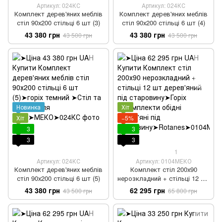
Артикул: 024КС
Артикул: 024КС
Комплект дерев'яних меблів
Комплект дерев'яних меблів
стіл 90х200 стільці 6 шт (3)
стіл 90х200 стільці 6 шт (4)
43 380 грн
43 380 грн
43 500 грн
43 500 грн
Новинка
Хіт
Хіт
−5%
3
3
3
3
1
Артикул: 024КС
Артикул: 0104МЕКО
Комплект дерев'яних меблів
Комплект стіл 200х90
стіл 90х200 стільці 6 шт (5)
нерозкладний + стільці 12 шт
дерев'яний під старовину
43 380 грн
62 295 грн
43 500 грн
65 800 грн