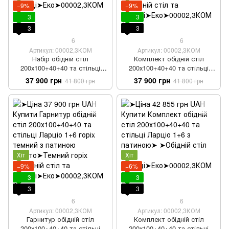
−9%
−9%
3
3
3
3
6
6
Артикул: 00002,3КОМ
Артикул: 00002,3КОМ
Набір обідній стіл
Комплект обідній стіл
200х100+40+40 та стільці
200х100+40+40 та стільці
Ларціо 1+6 горіх темний з
Ларціо 1+6 горіх темний з
37 900 грн
37 900 грн
41 800 грн
41 800 грн
патиною золото
патиною золото
Хіт
Хіт
−9%
−6%
3
3
3
3
6
6
Артикул: 00002,3КОМ
Артикул: 00002,3КОМ
Гарнитур обідній стіл
Комплект обідній стіл
200х100+40+40 та стільці
200х100+40+40 та стільці