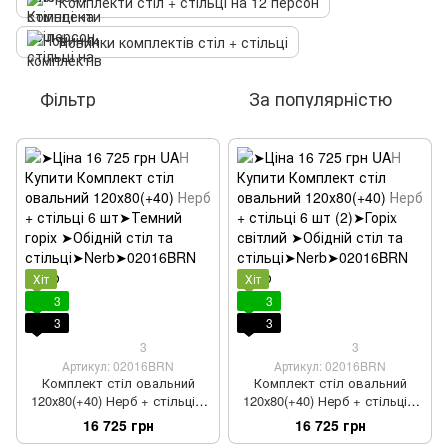
Комплекти стіл + стільці на 12 персон
Новинки комплектів стіл + стільці
Фільтр
За популярністю
Хіт
Хіт
3
3
3
3
3
3
Артикул: 02016BRN
Артикул: 02016BRN
Комплект стіл овальний
Комплект стіл овальний
120х80(+40) Нерб + стільці 6
120х80(+40) Нерб + стільці 6
шт
шт (2)
16 725 грн
16 725 грн