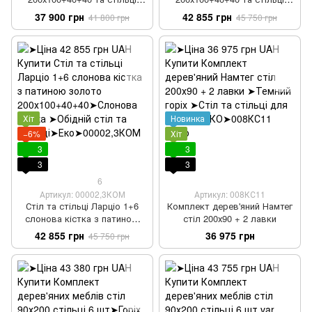
Ларціо 1+6 горіх темний з
Ларціо 1+6 з патиною
37 900 грн
42 855 грн
41 800 грн
45 750 грн
патиною золото
Хіт
Новинка
−6%
Хіт
3
3
3
3
6
Артикул: 00002,3КОМ
Артикул: 008КС11
Стіл та стільці Ларціо 1+6
Комплект дерев'яний Намтег
слонова кістка з патиною
стіл 200х90 + 2 лавки
золото 200х100+40+40
42 855 грн
36 975 грн
45 750 грн