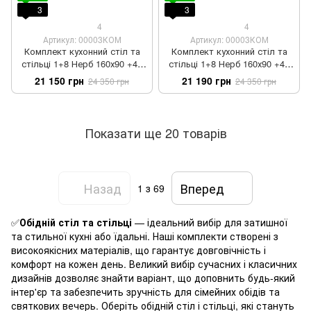
3
3
4
4
Артикул: 00003КОМ
Артикул: 00003КОМ
Комплект кухонний стіл та
Комплект кухонний стіл та
стільці 1+8 Нерб 160х90 +40
стільці 1+8 Нерб 160х90 +40
вставка горіх темний
вставка венге
21 150 грн
21 190 грн
24 350 грн
24 350 грн
Показати ще 20 товарів
Назад
Вперед
1
з 69
✅
Обідній стіл та стільці
— ідеальний вибір для затишної
та стильної кухні або їдальні. Наші комплекти створені з
високоякісних матеріалів, що гарантує довговічність і
комфорт на кожен день. Великий вибір сучасних і класичних
дизайнів дозволяє знайти варіант, що доповнить будь-який
інтер'єр та забезпечить зручність для сімейних обідів та
святкових вечерь. Оберіть обідній стіл і стільці, які стануть