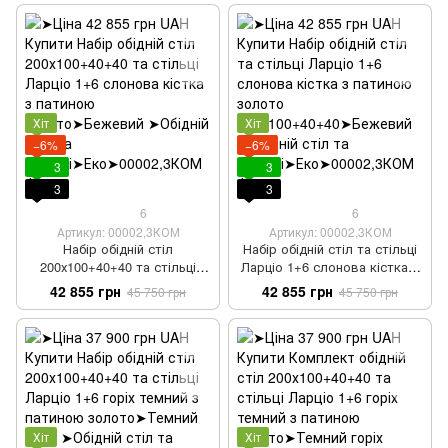
Хіт
Хіт
−6%
−6%
3
3
3
3
6
6
Артикул: 00002,3КОМ
Артикул: 00002,3КОМ
Набір обідній стіл
Набір обідній стіл та стільці
200х100+40+40 та стільці
Ларціо 1+6 слонова кістка з
Ларціо 1+6 слонова кістка з
патиною золото
42 855 грн
42 855 грн
45 750 грн
45 750 грн
патиною золото
200х100+40+40
Хіт
Хіт