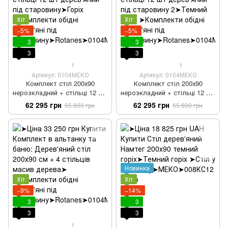
Хіт
Хіт
−5%
−5%
3
3
3
3
1
1
Артикул: 0104МЕКО
Артикул: 0104МЕКО
Комплект стіл 200х90
Комплект стіл 200х90
нерозкладний + стільці 12 шт
нерозкладний + стільці 12 шт
дерев'яний під старовину
дерев'яний під старовину 2
62 295 грн
62 295 грн
65 800 грн
65 800 грн
Новинка
Хіт
Хіт
−9%
−14%
3
3
3
3
1