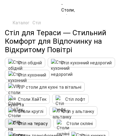
Каталог
Стіл
Стіл для Тераси — Стильний
Комфорт для Відпочинку на
Відкритому Повітрі
Стіл обідній
Стіл кухонний недорогий
Стіл кухонний
VIP столи для кухні та вітальні
Столи ХайТек
Стіл лофт
Столи круглі
Стіл у альтанку
Стіл на терасу
Столи скляні
Столи трансформери
Стіл книжка