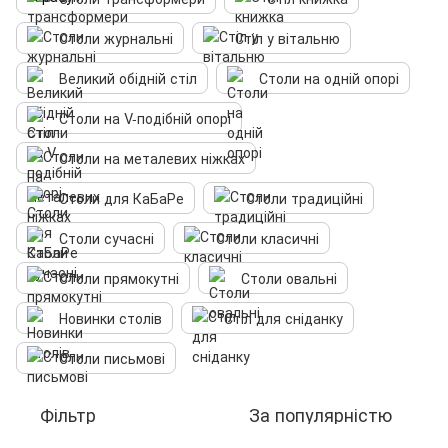
Столи журнальні
Стіл у вітальню
Великий обідній стіл
Столи на одній опорі
Столи на V-подібній опорі
Столи на металевих ніжках
Столи для КаБаРе
Столи традиційні
Столи сучасні
Столи класичні
Столи прямокутні
Столи овальні
Новинки столів
Стіл для сніданку
Столи письмові
Фільтр
За популярністю