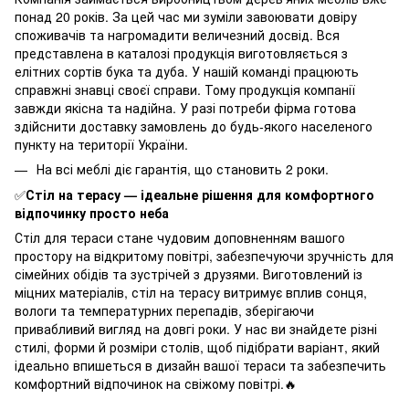
понад 20 років. За цей час ми зуміли завоювати довіру
споживачів та нагромадити величезний досвід. Вся
представлена в каталозі продукція виготовляється з
елітних сортів бука та дуба. У нашій команді працюють
справжні знавці своєї справи. Тому продукція компанії
завжди якісна та надійна. У разі потреби фірма готова
здійснити доставку замовлень до будь-якого населеного
пункту на території України.
На всі меблі діє гарантія, що становить 2 роки.
✅
Стіл на терасу — ідеальне рішення для комфортного
відпочинку просто неба
Стіл для тераси стане чудовим доповненням вашого
простору на відкритому повітрі, забезпечуючи зручність для
сімейних обідів та зустрічей з друзями. Виготовлений із
міцних матеріалів, стіл на терасу витримує вплив сонця,
вологи та температурних перепадів, зберігаючи
привабливий вигляд на довгі роки. У нас ви знайдете різні
стилі, форми й розміри столів, щоб підібрати варіант, який
ідеально впишеться в дизайн вашої тераси та забезпечить
комфортний відпочинок на свіжому повітрі.🔥