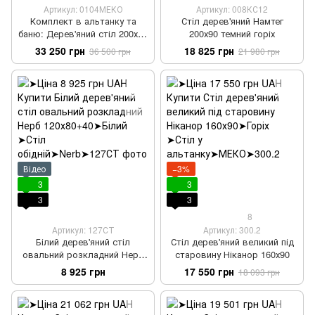
Артикул: 0104МЕКО
Артикул: 008КС12
Комплект в альтанку та
Стіл дерев'яний Намтег
баню: Дерев'яний стіл 200х90
200х90 темний горіх
см + 4 стільців масив дерева
33 250 грн
18 825 грн
36 500 грн
21 980 грн
Відео
−3%
3
3
3
3
8
Артикул: 127СТ
Артикул: 300.2
Білий дерев'яний стіл
Стіл дерев'яний великий під
овальний розкладний Нерб
старовину Ніканор 160х90
120х80+40
8 925 грн
17 550 грн
18 093 грн