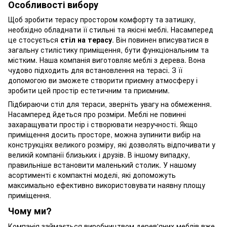
Особливості вибору
Щоб зробити терасу простором комфорту та затишку,
необхідно обладнати її стильні та якісні меблі. Насамперед
це стосується
стіл на терасу
. Він повинен вписуватися в
загальну стилістику приміщення, бути функціональним та
містким. Наша компанія виготовляє меблі з дерева. Вона
чудово підходить для встановлення на терасі. З її
допомогою ви зможете створити приємну атмосферу і
зробити цей простір естетичним та приємним.
Підбираючи стіл для тераси, зверніть увагу на обмеження.
Насамперед йдеться про розміри. Меблі не повинні
захаращувати простір і створювати незручності. Якщо
приміщення досить просторе, можна зупинити вибір на
конструкціях великого розміру, які дозволять відпочивати у
великій компанії близьких і друзів. В іншому випадку,
правильніше встановити маленький столик. У нашому
асортименті є компактні моделі, які допоможуть
максимально ефективно використовувати наявну площу
приміщення.
Чому ми?
Компанія займається виробництвом дерев'яних меблів вже