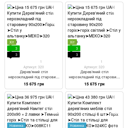
Хіт
Хіт
3
3
3
3
1
1
Артикул: 320
Артикул: 320
Дерев'яний стіл
Дерев'яний стіл
нерозкладний під старовину
нерозкладний під старовину
90х200
90х200 горіх
15 675 грн
15 675 грн
Новинка
Новинка