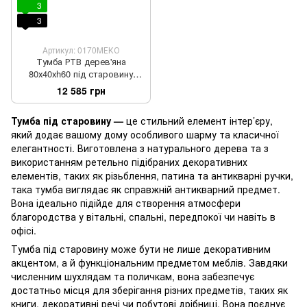
3
3
Артикул: 0170МЕКО
Тумба РТВ дерев'яна
80х40хh60 під старовину
темний горіх
12 585 грн
Тумба під старовину —
це стильний елемент інтер’єру,
який додає вашому дому особливого шарму та класичної
елегантності. Виготовлена з натурального дерева та з
використанням ретельно підібраних декоративних
елементів, таких як різьблення, патина та антикварні ручки,
така тумба виглядає як справжній антикварний предмет.
Вона ідеально підійде для створення атмосфери
благородства у вітальні, спальні, передпокої чи навіть в
офісі.
Тумба під старовину може бути не лише декоративним
акцентом, а й функціональним предметом меблів. Завдяки
численним шухлядам та поличкам, вона забезпечує
достатньо місця для зберігання різних предметів, таких як
книги, декоративні речі чи побутові дрібниці. Вона поєднує