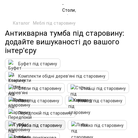
Каталог
Меблі під старовину
Антикварна тумба під старовину:
додайте вишуканості до вашого
інтер'єру
Буфет під старину
Комплекти обідні дерев'яні під старовину
Столи під старовину
Стільці під старовину
Лава під старовину
Комод під старовину
Передпокій під старовину
Тумба під старовину
Ліжко під старовину
Тумба приліжкова