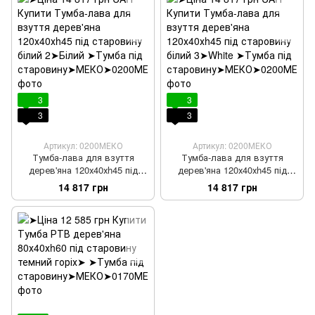
3
3
3
3
Артикул: 0200МЕКО
Артикул: 0200МЕКО
Тумба-лава для взуття
Тумба-лава для взуття
дерев'яна 120х40хh45 під
дерев'яна 120х40хh45 під
старовину білий 2
старовину білий 3
14 817 грн
14 817 грн