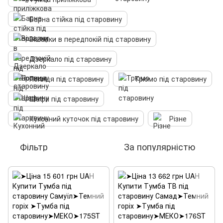
Барна стійка під старовину
Вішалки в передпокій під старовину
Дзеркало під старовину
Полиця під старовину
Трюмо під старовину
Шафи під старовину
Кухонний куточок під старовину
Різне
Фільтр
За популярністю