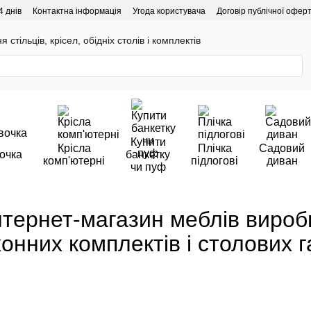
4 днів
Контактна інформація
Угода користувача
Договір публічної офер
 стільців, крісел, обідніх столів і комплектів
Купити
Крісла
Плічка
Садовий
очка
банкетку
комп'ютерні
підлогові
диван
чи пуф
нтернет-магазин меблів вироб
хонних комплектів і столових г