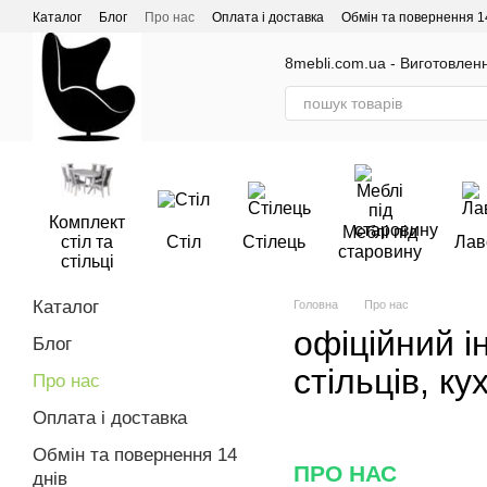
Перейти до основного контенту
Каталог
Блог
Про нас
Оплата і доставка
Обмін та повернення 1
Відгуки про магазин
8mebli.com.ua - Виготовлення
Комплект
Меблі під
стіл та
Стіл
Стілець
Лав
старовину
стільці
Каталог
Головна
Про нас
офіційний і
Блог
стільців, ку
Про нас
Оплата і доставка
Обмін та повернення 14
ПРО НАС
днів