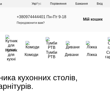
Порівняння
Укр
Рус
Бажання
Вхід
ти
+380974444401 Пн-Пт 9-18
Мій кошик
Передзвонити вам?
Кутник
Тумби
С
для
Комоди
Дивани
Ліжка
РТВ
га
кухні
ника кухонних столів,
арнітурів.