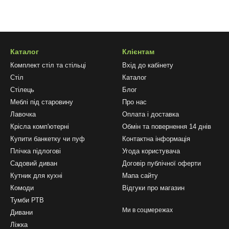
Каталог
Клієнтам
Комплект стіл та стільці
Вхід до кабінету
Стіл
Каталог
Стілець
Блог
Меблі під старовину
Про нас
Лавочка
Оплата і доставка
Крісла комп'ютерні
Обмін та повернення 14 днів
Купити банкетку чи пуф
Контактна інформація
Плічка підлогові
Угода користувача
Садовий диван
Договір публічної оферти
Кутник для кухні
Мапа сайту
Комоди
Відгуки про магазин
Тумби РТВ
Ми в соцмережах
Дивани
Ліжка