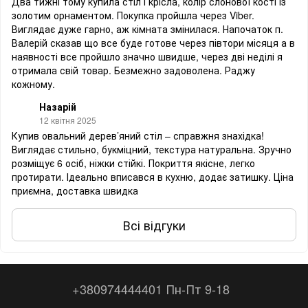
Два тижні тому купила стіл і крісла, колір слонової кості із
золотим орнаментом. Покупка пройшла через Viber.
Виглядає дуже гарно, аж кімната змінилася. Напочаток п.
Валерій сказав що все буде готове через півтори місяця а в
наявності все пройшло значно швидше, через дві неділі я
отримала свій товар. Безмежно задоволена. Раджу
кожному.
Назарій
12 квітня 2025
Купив овальний дерев’яний стіл – справжня знахідка!
Виглядає стильно, букміцний, текстура натуральна. Зручно
розміщує 6 осіб, ніжки стійкі. Покриття якісне, легко
протирати. Ідеально вписався в кухню, додає затишку. Ціна
приємна, доставка швидка
Всі відгуки
+380974444401 Пн-Пт 9-18