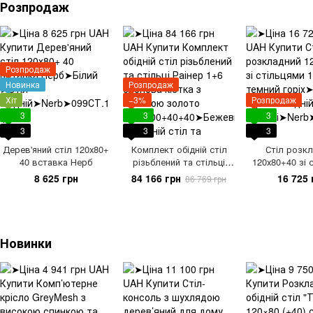
Розпродаж
Розпродаж
Новинка
Розпродаж
Хіт
−3%
Розпродаж
3
3
3
3
3
3
Дерев'яний стіл 120х80+
Комплект обідній стіл
Стіл розк
40 вставка Нерб
різьблений та стільці
120х80+40 зі 
Раінер 1+6 слонова
1+6 Нерб тем
8 625 грн
84 166 грн
16 725 
86 769 грн
кістка з патиною золото
200х100+40+40
Новинки