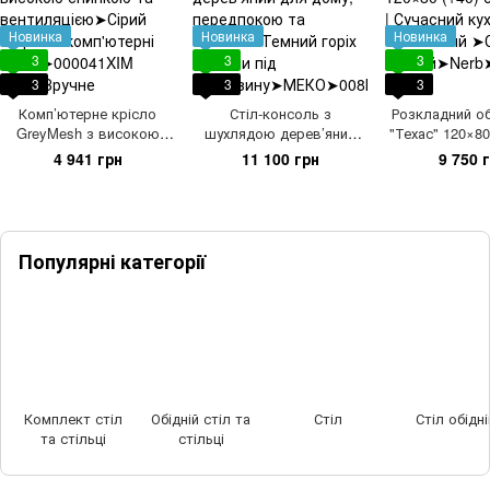
Новинка
Новинка
Новинка
3
3
3
3
3
3
Комп’ютерне крісло
Стіл-консоль з
Розкладний об
GreyMesh з високою
шухлядою дерев’яний
"Техас" 120×80 
спинкою та вентиляцією
для дому, передпокою
Білий | Сучасни
4 941 грн
11 100 грн
9 750 
та спальні
стіл
Популярні категорії
Комплект стіл
Обідній стіл та
Стіл
Стіл обідні
та стільці
стільці