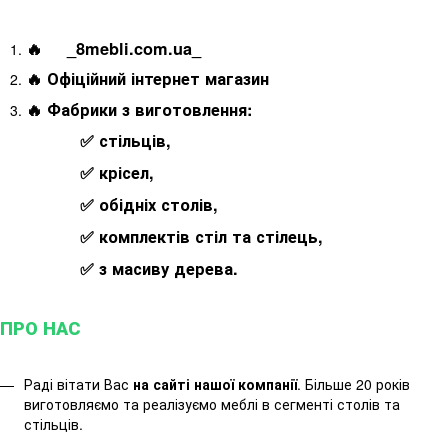
🔥 _8mebli.com.ua_
🔥 Офіційний інтернет магазин
🔥 Фабрики з виготовлення:
✅ стільців,
✅ крісел,
✅ обідніх столів,
✅ комплектів стіл та стілець,
✅ з масиву дерева.
ПРО НАС
Раді вітати Вас
на сайті нашої компанії
. Більше 20 років
виготовляємо та реалізуємо меблі в сегменті столів та
стільців.