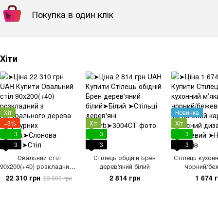
Покупка в один клік
Хіти
Хіт
Новинка
−3%
Хіт
Хіт
3
3
3
3
3
3
Овальний стіл
Стілець обідній Брен
Стілець кухон
90х200(+40) розкладний з
дерев'яний білий
чорний/бе
натурального дерева на
металевий 
22 310 грн
2 814 грн
1 674 
23 000 грн
фігурних опорах
сучасний 