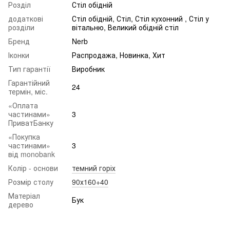
Розділ
Стіл обідній
додаткові
Стіл обідній, Стіл, Стіл кухонний , Стіл у
розділи
вітальню, Великий обідній стіл
Бренд
Nerb
Іконки
Распродажа, Новинка, Хит
Тип гарантії
Виробник
Гарантійний
24
термін, міс.
«Оплата
частинами»
3
ПриватБанку
«Покупка
частинами»
3
від monobank
Колір - основи
темний горіх
Розмір столу
90х160+40
Матеріал
Бук
дерево