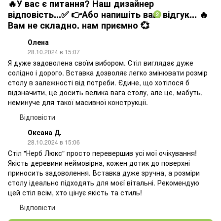
🔥У вас є питання? Наш дизайнер
відповість...✅ 👉Або напишіть ваш відгук... 🔥
2
Вам не складно. нам приємно 💞
Олена
28.10.2024 в 15:07
Я дуже задоволена своїм вибором. Стіл виглядає дуже
солідно і дорого. Вставка дозволяє легко змінювати розмір
столу в залежності від потреби. Єдине, що хотілося б
відзначити, це досить велика вага столу, але це, мабуть,
неминуче для такої масивної конструкції.
Відповісти
Оксана Д.
28.10.2024 в 15:06
Стіл "Нерб Люкс" просто перевершив усі мої очікування!
Якість деревини неймовірна, кожен дотик до поверхні
приносить задоволення. Вставка дуже зручна, а розміри
столу ідеально підходять для моєї вітальні. Рекомендую
цей стіл всім, хто цінує якість та стиль!
Відповісти