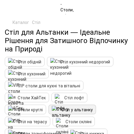
Каталог
Стіл
Стіл для Альтанки — Ідеальне
Рішення для Затишного Відпочинку
на Природі
Стіл обідній
Стіл кухонний недорогий
Стіл кухонний
VIP столи для кухні та вітальні
Столи ХайТек
Стіл лофт
Столи круглі
Стіл у альтанку
Стіл на терасу
Столи скляні
Столи трансформери
Стіл книжка