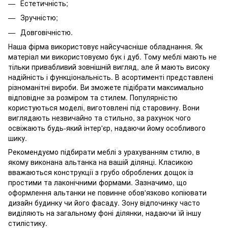
Естетичність;
Зручністю;
Довговічністю.
Наша фірма використовує найсучасніше обладнання. Як
матеріал ми використовуємо бук і дуб. Тому меблі мають не
тільки привабливий зовнішній вигляд, але й мають високу
надійність і функціональність. В асортименті представлені
різноманітні вироби. Ви зможете підібрати максимально
відповідне за розміром та стилем. Популярністю
користуються моделі, виготовлені під старовину. Вони
виглядають незвичайно та стильно, за рахунок чого
освіжають будь-який інтер'єр, надаючи йому особливого
шику.
Рекомендуємо підбирати меблі з урахуванням стилю, в
якому виконана альтанка на вашій ділянці. Класикою
вважаються конструкції з грубо оброблених дощок із
простими та лаконічними формами. Зазначимо, що
оформлення альтанки не повинне обов'язково копіювати
дизайн будинку чи його фасаду. Зону відпочинку часто
виділяють на загальному фоні ділянки, надаючи їй іншу
стилістику.