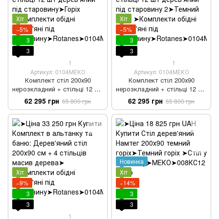
Хіт
Хіт
−5%
−5%
3
3
3
3
1
1
Артикул: 0104МЕКО
Артикул: 0104МЕКО
Комплект стіл 200х90
Комплект стіл 200х90
нерозкладний + стільці 12 шт
нерозкладний + стільці 12 шт
дерев'яний під старовину
дерев'яний під старовину 2
62 295 грн
62 295 грн
65 800 грн
65 800 грн
Новинка
Хіт
Хіт
−9%
−14%
3
3
3
3
1