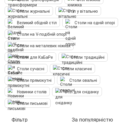
Столи журнальні
Стіл у вітальню
Великий обідній стіл
Столи на одній опорі
Столи на V-подібній опорі
Столи на металевих ніжках
Столи для КаБаРе
Столи традиційні
Столи сучасні
Столи класичні
Столи прямокутні
Столи овальні
Новинки столів
Стіл для сніданку
Столи письмові
Фільтр
За популярністю