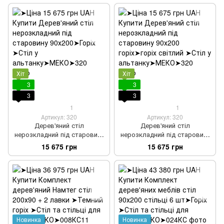
Хіт
Хіт
3
3
3
3
1
1
Артикул: 320
Артикул: 320
Дерев'яний стіл
Дерев'яний стіл
нерозкладний під старовину
нерозкладний під старовину
90х200
90х200 горіх
15 675 грн
15 675 грн
Новинка
Новинка