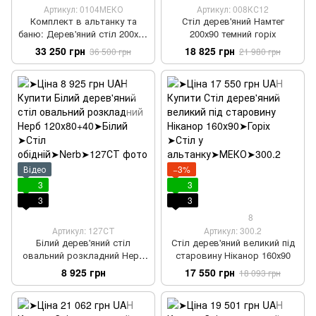
Артикул: 0104МЕКО
Артикул: 008КС12
Комплект в альтанку та
Стіл дерев'яний Намтег
баню: Дерев'яний стіл 200х90
200х90 темний горіх
см + 4 стільців масив дерева
33 250 грн
18 825 грн
36 500 грн
21 980 грн
Відео
−3%
3
3
3
3
8
Артикул: 127СТ
Артикул: 300.2
Білий дерев'яний стіл
Стіл дерев'яний великий під
овальний розкладний Нерб
старовину Ніканор 160х90
120х80+40
8 925 грн
17 550 грн
18 093 грн