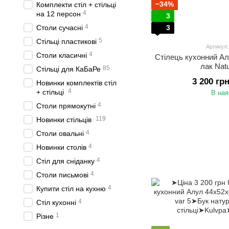
−34%
Комплекти стіл + стільці
4
на 12 персон
3
4
Столи сучасні
3
5
Стільці пластикові
Артикул
4
Столи класичні
Стілець кухонний А
лак Natu
85
Стільці для КаБаРе
3 200 гр
Новинки комплектів стіл
4
+ стільці
В ная
4
Столи прямокутні
119
Новинки стільців
4
Столи овальні
4
Новинки столів
4
Стіл для сніданку
4
Столи письмові
4
Купити стіл на кухню
4
Стіл кухонні
1
Різне