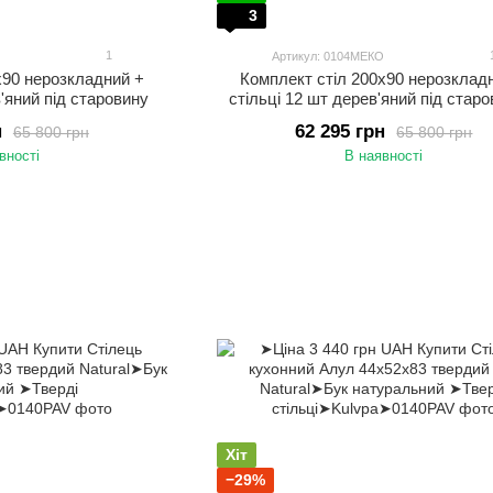
3
1
О
Артикул: 0104МЕКО
х90 нерозкладний +
Комплект стіл 200х90 нерозклад
в'яний під старовину
стільці 12 шт дерев'яний під старо
н
62 295 грн
65 800 грн
65 800 грн
вності
В наявності
Хіт
−29%