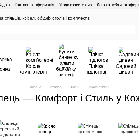
4 днів
Контактна інформація
Угода користувача
Договір публічної офер
 стільців, крісел, обідніх столів і комплектів
Купити
Крісла
Плічка
Садовий
очка
банкетку
комп'ютерні
підлогові
диван
чи пуф
Головна
Каталог
Стілець
Крісло стілець
лець — Комфорт і Стиль у Ко