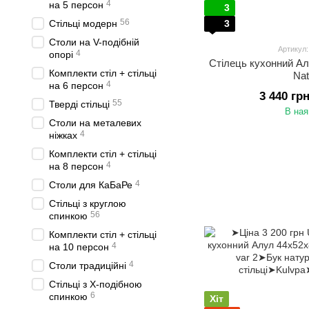
4
на 5 персон
3
56
Стільці модерн
3
Столи на V-подібній
Артикул
4
опорі
Стілець кухонний А
Комплекти стіл + стільці
Nat
4
на 6 персон
3 440 гр
55
Тверді стільці
В ная
Столи на металевих
4
ніжках
Комплекти стіл + стільці
4
на 8 персон
4
Столи для КаБаРе
Стільці з круглою
56
спинкою
Комплекти стіл + стільці
4
на 10 персон
4
Столи традиційні
Стільці з Х-подібною
6
спинкою
Хіт