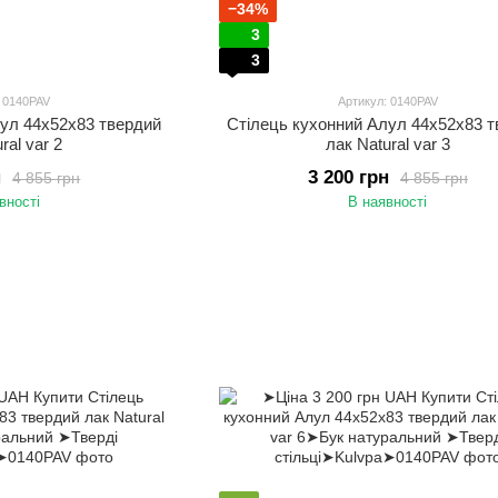
−34%
3
3
: 0140PAV
Артикул: 0140PAV
лул 44х52х83 твердий
Стілець кухонний Алул 44х52х83 
ral var 2
лак Natural var 3
н
3 200 грн
4 855 грн
4 855 грн
вності
В наявності