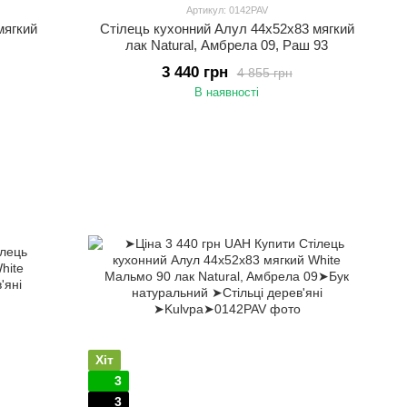
Артикул: 0142PAV
мягкий
Стілець кухонний Алул 44х52х83 мягкий
лак Natural, Aмбрела 09, Раш 93
3 440 грн
4 855 грн
В наявності
Хіт
3
3