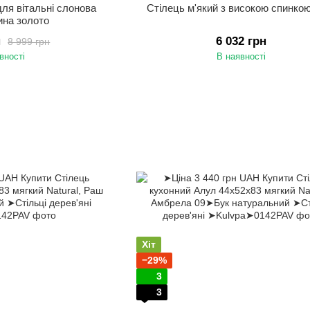
для вітальні слонова
Стілець м'який з високою спинко
тина золото
н
6 032 грн
8 999 грн
вності
В наявності
Хіт
−29%
3
3