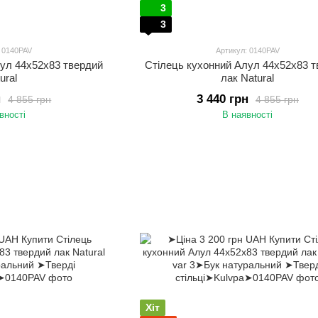
3
3
: 0140PAV
Артикул: 0140PAV
лул 44х52х83 твердий
Стілець кухонний Алул 44х52х83 
ural
лак Natural
н
3 440 грн
4 855 грн
4 855 грн
вності
В наявності
Хіт