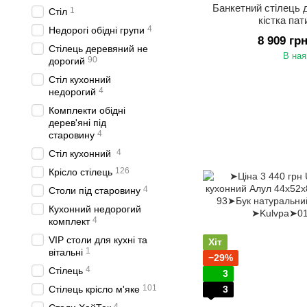
Банкетний стілець 
1
Стіл
кістка па
4
Недорогі обідні групи
8 909 гр
Стілець деревяний не
В ная
90
дорогий
Стіл кухонний
4
недорогий
Комплекти обідні
дерев'яні під
4
старовину
4
Стіл кухонний
126
Крісло стілець
4
Столи під старовину
Кухонний недорогий
4
комплект
VIP столи для кухні та
Хіт
1
вітальні
−29%
4
Стілець
3
101
Стілець крісло м'яке
3
4