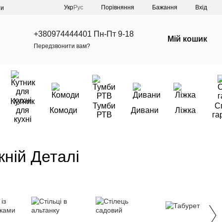
Порівняння
Укр
Рус
Бажання
Вхід
ти
+380974444401 Пн-Пт 9-18
Мій кошик
Передзвонити вам?
Кутник
Тумби
С
для
Комоди
Дивани
Ліжка
РТВ
га
кухні
жній Деталі