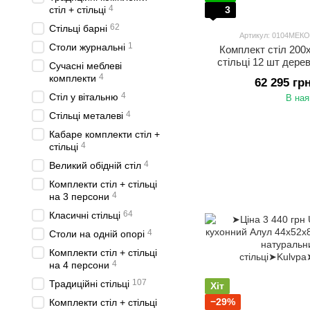
4
стіл + стільці
3
62
Стільці барні
Артикул: 0104МЕК
1
Столи журнальні
Комплект стіл 200
стільці 12 шт дере
Сучасні меблеві
4
комплекти
62 295 гр
4
Стіл у вітальню
В ная
4
Стільці металеві
Кабаре комплекти стіл +
4
стільці
4
Великий обідній стіл
Комплекти стіл + стільці
4
на 3 персони
64
Класичні стільці
4
Столи на одній опорі
Комплекти стіл + стільці
4
на 4 персони
107
Традиційні стільці
Хіт
−29%
Комплекти стіл + стільці