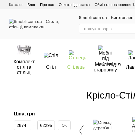
Перейти до основного контенту
Каталог
Блог
Про нас
Оплата і доставка
Обмін та повернення 1
Відгуки про магазин
8mebli.com.ua - Виготовлення
Комплект
Меблі під
стіл та
Стіл
Стілець
Лав
старовину
стільці
Крісло-Сті
Ціна, грн
От Ціна, грн
До Ціна, грн
ОК