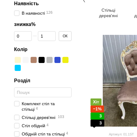
Наявність
Стільці
126
В наявності
дерев'яні
д
знижка%
От знижка%
До знижка%
ОК
Колір
Розділ
Хіт
Комплект стіл та
4
−1%
стільці
3
103
Стільці дерев'яні
3
4
Стіл обідній
4
Обідній стіл та стільці
Артикул: 01.1ST