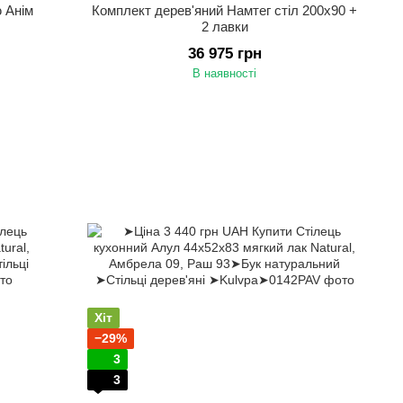
ю Анім
Комплект дерев'яний Намтег стіл 200х90 +
2 лавки
36 975 грн
В наявності
Хіт
−29%
3
3