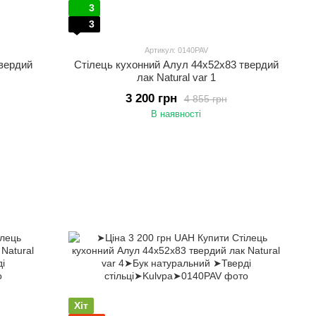
3
3
Артикул: 0140PAV
твердий
Стілець кухонний Алул 44х52х83 твердий
лак Natural var 1
3 200 грн
4 855 грн
В наявності
Хіт