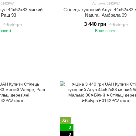
: 0142PAV
Артикул: 0142PAV
лул 44х52х83 мягкий
Стілець кухонний Алул 44х52х83 
, Раш 93
Natural, Aмбрела 09
н
3 440 грн
4 855 грн
4 855 грн
вності
В наявності
Хіт
3
3