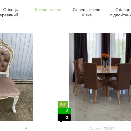
Стілець
Крісло стілець
Стілець крісло
Стілець 
еревяний не
м'яке
підлокітни
дорогий
Хіт
3
3
4
Артикул: 7007ST