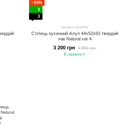
−34%
3
3
Артикул: 0140PAV
твердий
Стілець кухонний Алул 44х52х83 твердий
лак Natural var 4
3 200 грн
4 855 грн
В наявності