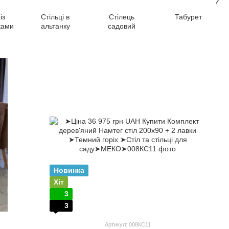
із
Стільці в
Стілець
Табурет
ками
альтанку
садовий
Новинка
Хіт
3
3
Артикул: 008КС11