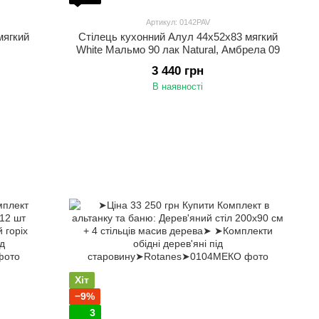
Артикул: 0142PAV
мягкий
Стілець кухонний Алул 44х52х83 мягкий
White Мальмо 90 лак Natural, Aмбрела 09
3 440 грн
В наявності
Хіт
−9%
3