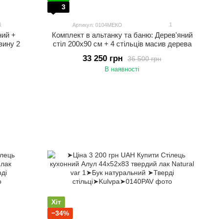
3
1
1
Артикул: 0104МЕКО
ний +
Комплект в альтанку та баню: Дерев'яний
вину 2
стіл 200х90 см + 4 стільців масив дерева
33 250 грн
36 500 грн
В наявності
Хіт
−34%