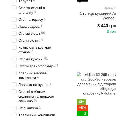
4
Табурет
Стіл та стільці в
Артикул
4
альтанку
Стілець кухонний А
Wenge,
4
Стіл на терасу
3 440 гр
1
Лава садова
В ная
55
Стільці Лофт
4
Столи скляні
Комплект з круглим
4
столом
91
Стільці кухонні
4
Столи трансформери
Класичні меблеві
4
комплекти
1
Лавочка на кухню
Стільці з м'яким
сидінням та твердою
63
спинкою
Хіт
1
−5%
Стіл книжка
3
Традиційні комплекти