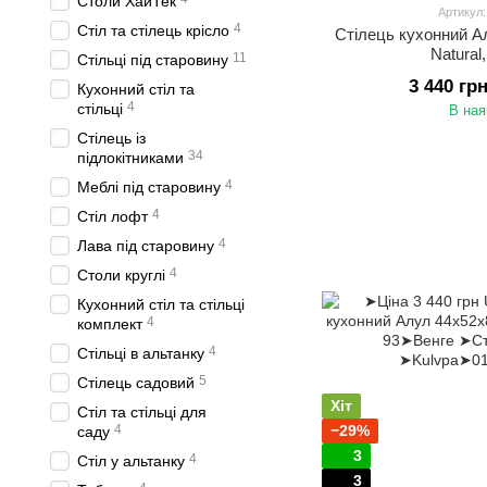
Столи ХайТек
Артикул
4
Стіл та стілець крісло
Стілець кухонний А
Natural
11
Стільці під старовину
3 440 гр
Кухонний стіл та
4
стільці
В ная
Стілець із
34
підлокітниками
4
Меблі під старовину
4
Стіл лофт
4
Лава під старовину
4
Столи круглі
Кухонний стіл та стільці
4
комплект
4
Стільці в альтанку
5
Стілець садовий
Хіт
Стіл та стільці для
4
−29%
саду
3
4
Стіл у альтанку
3