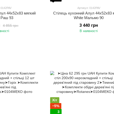
: 0142PAV
Артикул: 0142PAV
лул 44х52х83 мягкий
Стілець кухонний Алул 44х52х83 
 Раш 93
White Мальмо 90
н
3 440 грн
4 855 грн
вності
В наявності
Хіт
−5%
3