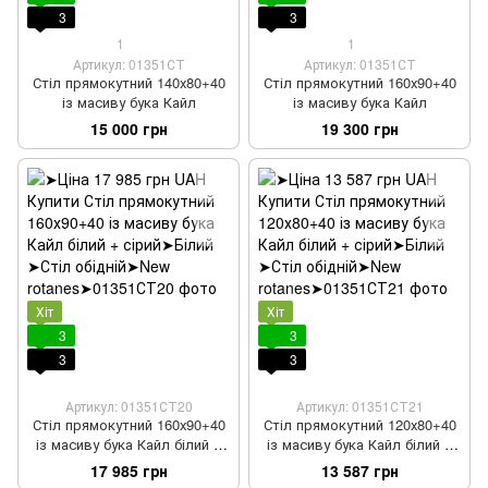
3
3
1
1
Артикул: 01351СТ
Артикул: 01351СТ
Стіл прямокутний 140х80+40
Стіл прямокутний 160х90+40
із масиву бука Кайл
із масиву бука Кайл
15 000 грн
19 300 грн
Хіт
Хіт
3
3
3
3
Артикул: 01351СТ20
Артикул: 01351СТ21
Стіл прямокутний 160х90+40
Стіл прямокутний 120х80+40
із масиву бука Кайл білий +
із масиву бука Кайл білий +
сірий
сірий
17 985 грн
13 587 грн