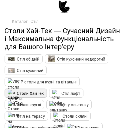
Каталог
Стіл
Столи Хай-Тек — Сучасний Дизайн
і Максимальна Функціональність
для Вашого Інтер’єру
Стіл обідній
Стіл кухонний недорогий
Стіл кухонний
VIP столи для кухні та вітальні
Столи ХайТек
Стіл лофт
Столи круглі
Стіл у альтанку
Стіл на терасу
Столи скляні
Столи трансформери
Стіл книжка