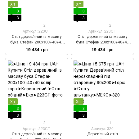
Хіт
Хіт
3
3
3
3
2
2
Артикул: 223CТ
Артикул: 223CТ
Стіл дерев'яний із масиву
Стіл дерев'яний із масиву
бука Стефан 200х100+40+40
бука Стефан 200х100+40+40
лак світлий горіх
лак горіх
19 434 грн
19 434 грн
Хіт
Хіт
3
3
3
3
2
1
Артикул: 223CТ
Артикул: 320
Стіл дерев'яний із масиву
Дерев'яний стіл