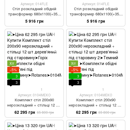
Артикул: 014FLE
Артикул: 014FLE
Стіл розкладний обідній
Стіл розкладний обідній
трансформер 680х1100(+350)
трансформер 680х1100(+350)
ДСП білий урбан -лайт
ДСП венге + дуб сонома
5 916 грн
5 916 грн
Хіт
Хіт
−5%
−5%
3
3
3
3
1
1
Артикул: 0104МЕКО
Артикул: 0104МЕКО
Комплект стіл 200х90
Комплект стіл 200х90
нерозкладний + стільці 12 шт
нерозкладний + стільці 12 шт
дерев'яний під старовину
дерев'яний під старовину 2
62 295 грн
62 295 грн
65 800 грн
65 800 грн