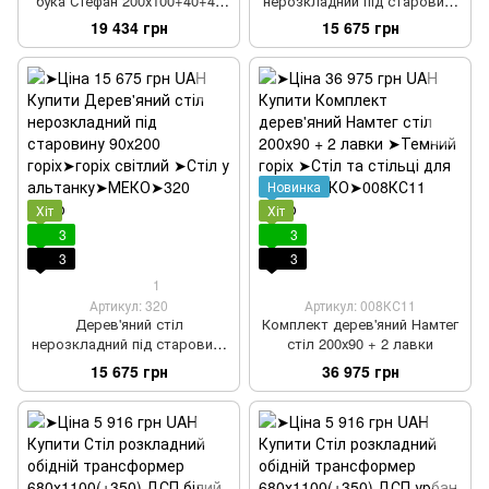
бука Стефан 200х100+40+40
нерозкладний під старовину
колір горіх
90х200
19 434 грн
15 675 грн
Новинка
Хіт
Хіт
3
3
3
3
1
Артикул: 320
Артикул: 008КС11
Дерев'яний стіл
Комплект дерев'яний Намтег
нерозкладний під старовину
стіл 200х90 + 2 лавки
90х200 горіх
15 675 грн
36 975 грн