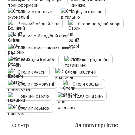
Столи журнальні
Стіл у вітальню
Великий обідній стіл
Столи на одній опорі
Столи на V-подібній опорі
Столи на металевих ніжках
Столи для КаБаРе
Столи традиційні
Столи сучасні
Столи класичні
Столи прямокутні
Столи овальні
Новинки столів
Стіл для сніданку
Столи письмові
Фільтр
За популярністю