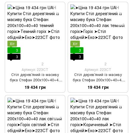
Хіт
Хіт
3
3
3
3
2
2
Артикул: 223CТ
Артикул: 223CТ
Стіл дерев'яний із масиву
Стіл дерев'яний із масиву
бука Стефан 200х100+40+40
бука Стефан 200х100+40+40
темний горіх
лак темний горіх
19 434 грн
19 434 грн