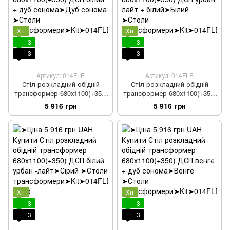
Хіт
Хіт
3
3
3
3
Артикул: 014FLE
Артикул: 014FLE
Стіл розкладний обідній
Стіл розкладний обідній
трансформер 680х1100(+350)
трансформер 680х1100(+350)
ДСП білий + дуб сонома
ДСП урбан лайт + білий
5 916 грн
5 916 грн
Хіт
Хіт
3
3
3
3