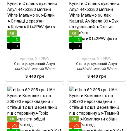
Хіт
Хіт
3
3
3
3
Артикул: 0142PAV
Артикул: 0142PAV
Стілець кухонний Алул
Стілець кухонний Алул
44х52х83 мягкий White
44х52х83 мягкий White
Мальмо 90
Мальмо 90 лак Natural,
3 440 грн
3 440 грн
Aмбрела 09
Хіт
Хіт
−5%
−5%