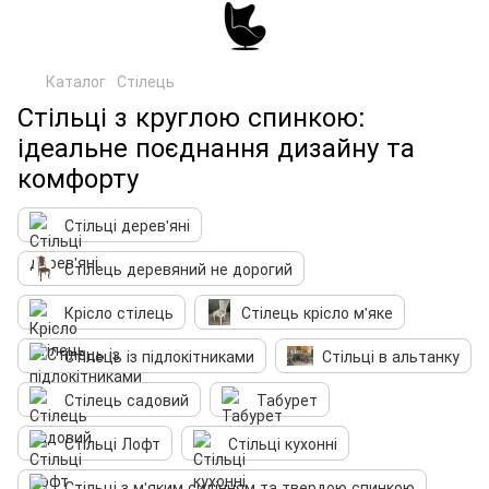
Каталог
Стілець
Стільці з круглою спинкою:
ідеальне поєднання дизайну та
комфорту
Стільці дерев'яні
Стілець деревяний не дорогий
Крісло стілець
Стілець крісло м'яке
Стілець із підлокітниками
Стільці в альтанку
Стілець садовий
Табурет
Стільці Лофт
Стільці кухонні
Стільці з м'яким сидінням та твердою спинкою