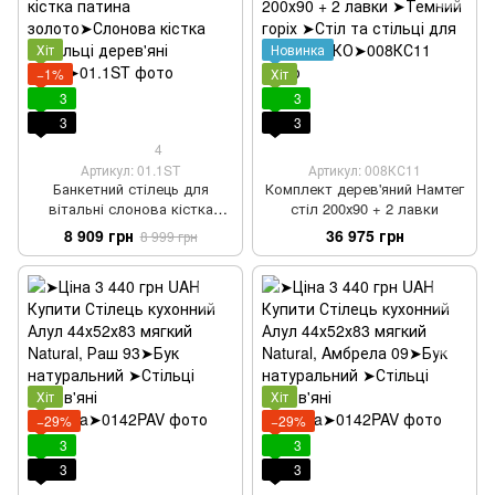
Хіт
Новинка
−1%
Хіт
3
3
3
3
4
Артикул: 01.1ST
Артикул: 008КС11
Банкетний стілець для
Комплект дерев'яний Намтег
вітальні слонова кістка
стіл 200х90 + 2 лавки
патина золото
8 909 грн
36 975 грн
8 999 грн
Хіт
Хіт
−29%
−29%
3
3
3
3