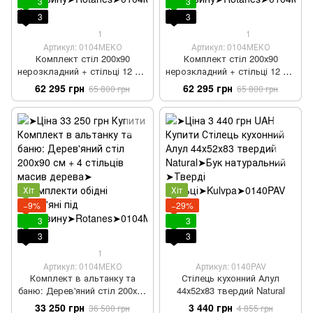
3
3
3
3
1
1
Артикул: 0104МЕКО
Артикул: 0104МЕКО
Комплект стіл 200х90
Комплект стіл 200х90
нерозкладний + стільці 12 шт
нерозкладний + стільці 12 шт
дерев'яний під старовину
дерев'яний під старовину 2
62 295 грн
62 295 грн
65 800 грн
65 800 грн
Хіт
Хіт
−9%
−29%
3
3
3
3
1
Артикул: 0104МЕКО
Артикул: 0140PAV
Комплект в альтанку та
Стілець кухонний Алул
баню: Дерев'яний стіл 200х90
44х52х83 твердий Natural
см + 4 стільців масив дерева
33 250 грн
3 440 грн
36 500 грн
4 855 грн