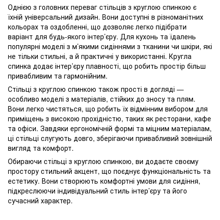
Однією з головних переваг стільців з круглою спинкою є
їхній універсальний дизайн. Вони доступні в різноманітних
кольорах та оздобленні, що дозволяє легко підібрати
варіант для будь-якого інтер’єру. Для кухонь та їдалень
популярні моделі з м’якими сидіннями з тканини чи шкіри, які
не тільки стильні, а й практичні у використанні. Кругла
спинка додає інтер’єру плавності, що робить простір більш
привабливим та гармонійним.
Стільці з круглою спинкою також прості в догляді —
особливо моделі з матеріалів, стійких до зносу та плям.
Вони легко чистяться, що робить їх відмінним вибором для
приміщень з високою прохідністю, таких як ресторани, кафе
та офіси. Завдяки ергономічній формі та міцним матеріалам,
ці стільці слугують довго, зберігаючи привабливий зовнішній
вигляд та комфорт.
Обираючи стільці з круглою спинкою, ви додаєте своєму
простору стильний акцент, що поєднує функціональність та
естетику. Вони створюють комфортні умови для сидіння,
підкреслюючи індивідуальний стиль інтер’єру та його
сучасний характер.