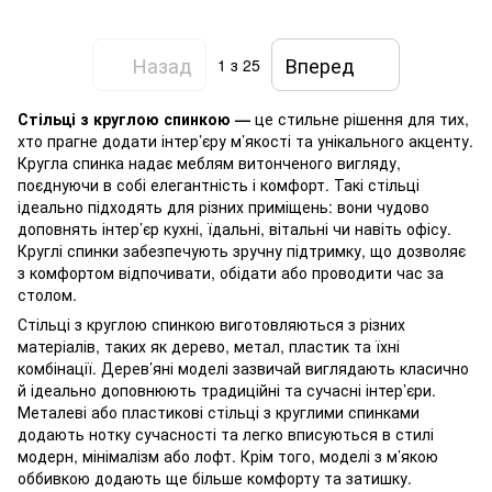
Назад
Вперед
1
з 25
Стільці з круглою спинкою —
це стильне рішення для тих,
хто прагне додати інтер’єру м’якості та унікального акценту.
Кругла спинка надає меблям витонченого вигляду,
поєднуючи в собі елегантність і комфорт. Такі стільці
ідеально підходять для різних приміщень: вони чудово
доповнять інтер’єр кухні, їдальні, вітальні чи навіть офісу.
Круглі спинки забезпечують зручну підтримку, що дозволяє
з комфортом відпочивати, обідати або проводити час за
столом.
Стільці з круглою спинкою виготовляються з різних
матеріалів, таких як дерево, метал, пластик та їхні
комбінації. Дерев’яні моделі зазвичай виглядають класично
й ідеально доповнюють традиційні та сучасні інтер’єри.
Металеві або пластикові стільці з круглими спинками
додають нотку сучасності та легко вписуються в стилі
модерн, мінімалізм або лофт. Крім того, моделі з м’якою
оббивкою додають ще більше комфорту та затишку.