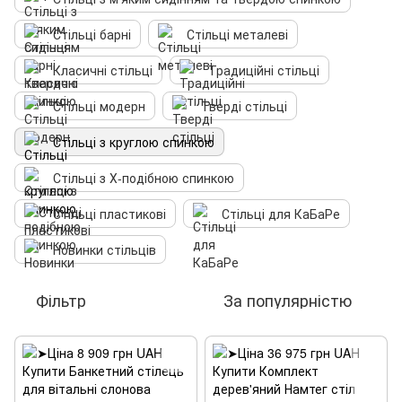
Стільці барні
Стільці металеві
Класичні стільці
Традиційні стільці
Стільці модерн
Тверді стільці
Стільці з круглою спинкою
Стільці з Х-подібною спинкою
Стільці пластикові
Стільці для КаБаРе
Новинки стільців
Фільтр
За популярністю