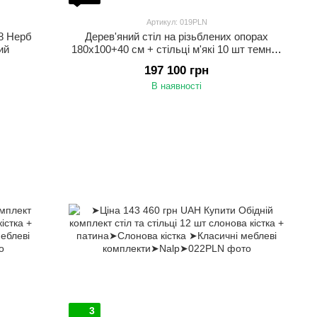
Артикул: 019PLN
+8 Нерб
Дерев'яний стіл на різьблених опорах
ий
180x100+40 см + стільці м'які 10 шт темний
горіх
197 100 грн
В наявності
3