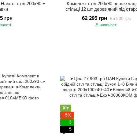
 Намтег стіл 200х90 +
Комплект стіл 200х90 нерозклад
авки
стільці 12 шт дерев'яний під ста
75 грн
62 295 грн
65 800 грн
вності
В наявності
Хіт
−5%
3
5