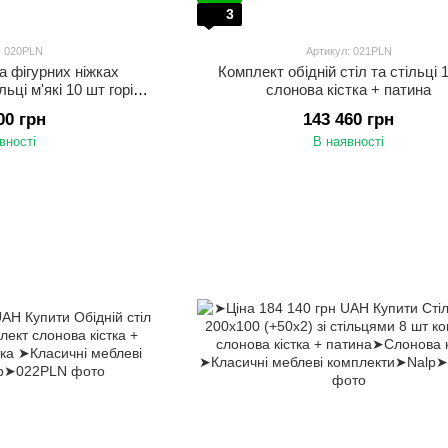
3
: 020PLN
Артикул: 021PLN
а фігурних ніжках
Комплект обідній стіл та стільці 
ьці м'які 10 шт горіх
слонова кістка + патина
мний
00 грн
143 460 грн
вності
В наявності