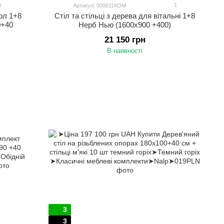
3
1
Артикул: 000011КОМ
кол 1+8
Стіл та стільці з дерева для вітальні 1+8
0+40
Нерб Нью (1600х900 +400)
21 150 грн
В наявності
3
3