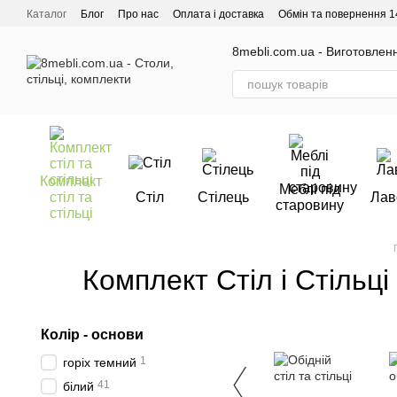
Перейти до основного контенту
Каталог
Блог
Про нас
Оплата і доставка
Обмін та повернення 1
Відгуки про магазин
8mebli.com.ua - Виготовлення
Комплект
Меблі під
стіл та
Стіл
Стілець
Лав
старовину
стільці
Комплект Стіл і Стільц
Колір - основи
1
горіх темний
41
білий