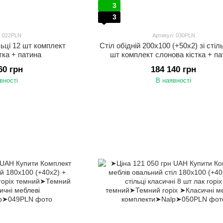
3
3
: 022PLN
Артикул: 030PLN
ільці 12 шт комплект
Стіл обідній 200х100 (+50х2) зі сті
тка + патина
шт комплект слонова кістка + па
60 грн
184 140 грн
вності
В наявності