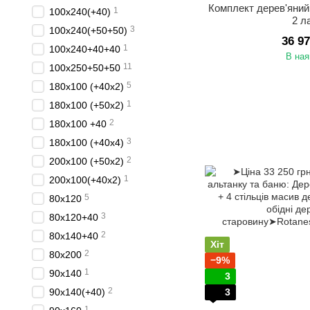
Комплект дерев'яний
1
100х240(+40)
2 л
3
100х240(+50+50)
36 9
1
100х240+40+40
В ная
11
100х250+50+50
5
180x100 (+40x2)
1
180x100 (+50x2)
2
180x100 +40
3
180х100 (+40х4)
2
200x100 (+50x2)
1
200х100(+40х2)
5
80х120
3
80х120+40
2
80х140+40
Хіт
2
80х200
−9%
1
90х140
3
2
90х140(+40)
3
1