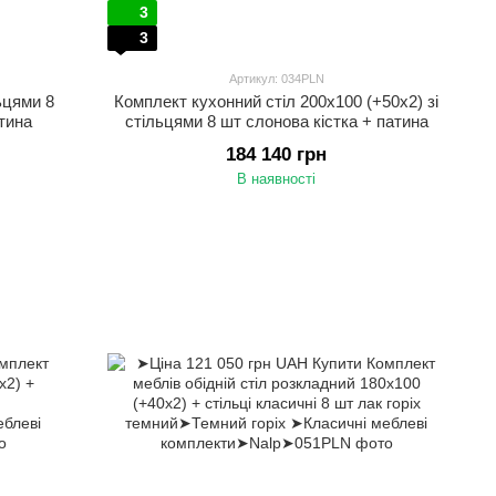
3
3
Артикул: 034PLN
льцями 8
Комплект кухонний стіл 200х100 (+50х2) зі
тина
стільцями 8 шт слонова кістка + патина
184 140 грн
В наявності