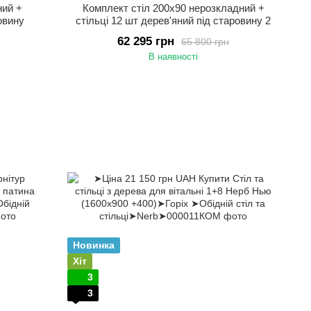
ний +
Комплект стіл 200х90 нерозкладний +
ровину
стільці 12 шт дерев'яний під старовину 2
62 295 грн
65 800 грн
В наявності
Новинка
Хіт
3
3