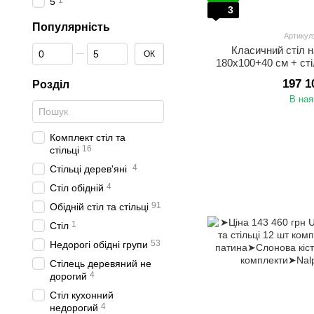
1
5
3
Популярність
Артикул
От Популярність
До Популярність
Класичний стіл н
ОК
180x100+40 см + стіл
те
197 1
Розділ
В ная
Комплект стіл та
16
стільці
4
Стільці дерев'яні
4
Стіл обідній
91
Обідній стіл та стільці
1
Стіл
53
Недорогі обідні групи
Стілець деревяний не
4
дорогий
Стіл кухонний
4
недорогий