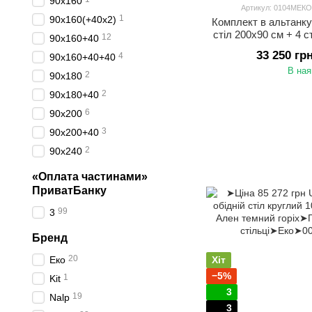
90х160
Артикул: 0104МЕК
1
90х160(+40х2)
Комплект в альтанку
стіл 200х90 см + 4 
12
90х160+40
33 250 гр
4
90х160+40+40
В ная
2
90х180
2
90х180+40
6
90х200
3
90х200+40
2
90х240
«Оплата частинами»
ПриватБанку
99
3
Бренд
20
Еко
Хіт
−5%
1
Kit
3
19
Nalp
3