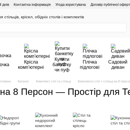
4 днів
Контактна інформація
Угода користувача
Договір публічної офер
 стільців, крісел, обідніх столів і комплектів
Купити
Крісла
Плічка
Садовий
очка
банкетку
комп'ютерні
підлогові
диван
чи пуф
Головна
Каталог
Комплект стіл та стільці
Комплекти стіл + стільці на 8 персо
і на 8 Персон — Простір для Т