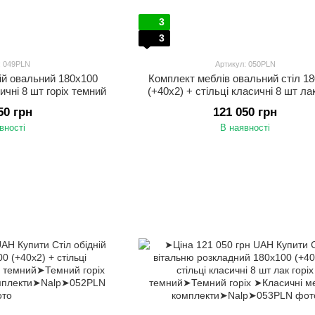
3
3
: 049PLN
Артикул: 050PLN
ній овальний 180x100
Комплект меблів овальний стіл 1
сичні 8 шт горіх темний
(+40x2) + стільці класичні 8 шт лак
темний
50 грн
121 050 грн
вності
В наявності