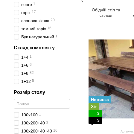
1
венге
Обідній стіл та
17
горіх
стільці
20
слонова кістка
16
темний горіх
1
Бук натуральний
Склад комплекту
1
1+4
6
1+6
82
1+8
5
1+12
Розмір столу
Новинка
Хіт
3
1
100х100
3
3
100х200+40
16
100х200+40+40
Артикул