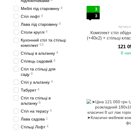
4
підлокітниками
4
Меблі під старовину
3
3
4
Стіл лофт
4
Лава під старовину
Артикул
4
Столи круглі
Комплект стіл обід
(+40x2) + стільці кла
Кухонний стіл та стільці
53
комплект
121 0
4
Стільці в альтанку
В ная
4
Стілець садовий
Стіл та стільці для
9
саду
4
Стіл у альтанку
4
Табурет
Стіл та стільці в
8
альтанку
4
Стіл на терасу
1
Лава садова
4
Стільці Лофт