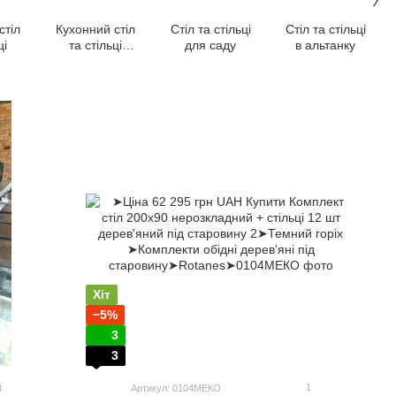
стіл
Кухонний стіл
Стіл та стільці
Стіл та стільці
ці
та стільці
для саду
в альтанку
комплект
Хіт
−5%
3
3
1
1
Артикул: 0104МЕКО