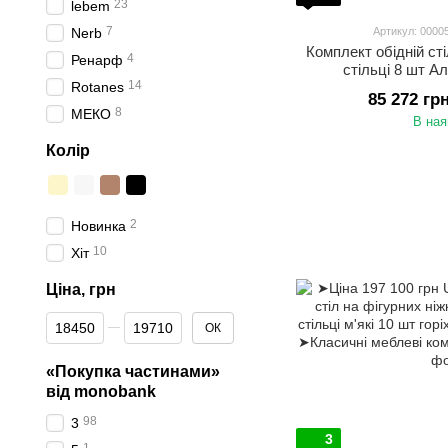
23
lebem
7
Nerb
Артикул: 000
Комплект обідній ст
4
Ренарф
стільці 8 шт А
14
Rotanes
85 272 гр
8
МЕКО
В ная
Колір
2
Новинка
10
Хіт
Ціна, грн
От Ціна, грн
До Ціна, грн
ОК
«Покупка частинами»
від monobank
98
3
3