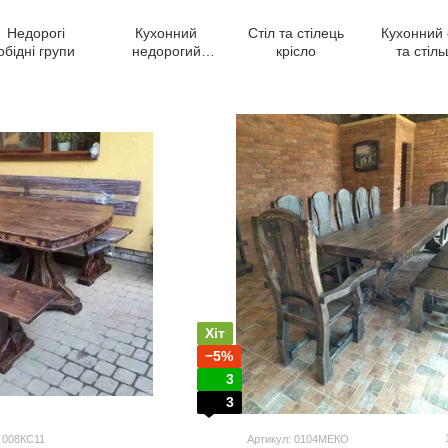
Недорогі
Кухонний
Стіл та стілець
Кухонний 
обідні групи
недорогий
крісло
та стіль
комплект
Хіт
−5%
3
3
: 008КС11
Артикул: 0104МЕКО