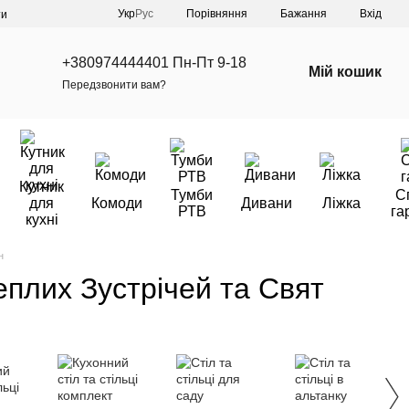
Порівняння
Укр
Рус
Бажання
Вхід
ти
+380974444401 Пн-Пт 9-18
Мій кошик
Передзвонити вам?
Кутник
Тумби
С
для
Комоди
Дивани
Ліжка
РТВ
га
кухні
н
еплих Зустрічей та Свят