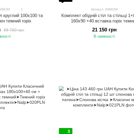
050КОМ
1
Артикул: 099КОМ
Комплект обідній стіл та стільці 1
іл круглий 100х100 та
160х90 +40 вставка горіх темн
лен темний горіх
21 150 грн
н
89 760 грн
В наявності
вності
3