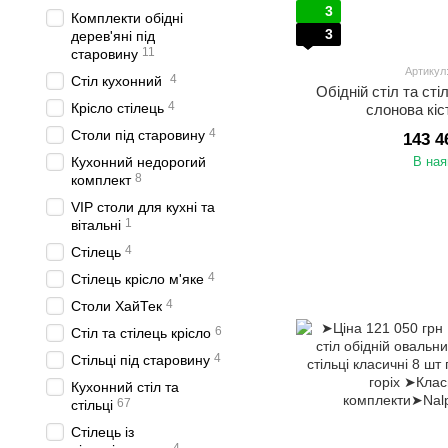
3
Комплекти обідні
3
дерев'яні під
11
старовину
Артикул
4
Стіл кухонний
Обідній стіл та ст
4
Крісло стілець
слонова кіс
4
Столи під старовину
143 4
Кухонний недорогий
В ная
8
комплект
VIP столи для кухні та
1
вітальні
4
Стілець
4
Стілець крісло м'яке
4
Столи ХайТек
6
Стіл та стілець крісло
4
Стільці під старовину
Кухонний стіл та
67
стільці
Стілець із