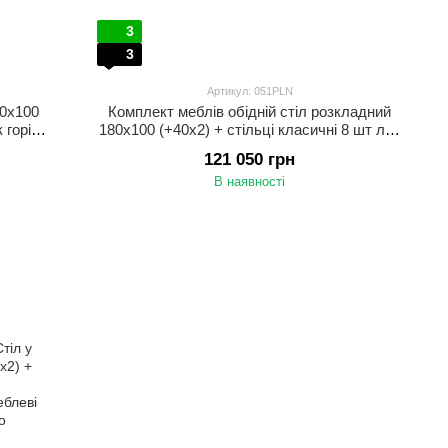
3
3
Артикул: 051PLN
80x100
Комплект меблів обідній стіл розкладний
 горіх
180x100 (+40x2) + стільці класичні 8 шт лак
горіх темний
121 050 грн
В наявності