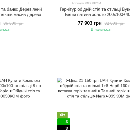
1
О
Артикул: 00008КОМ
 та баню: Дерев'яний
Гарнітур обідній стіл та стільці Ву
стільців масив дерева
Білий патина золото 200х100+4
н
77 903 грн
36 500 грн
82 003 грн
вності
В наявності
Хіт
3
3