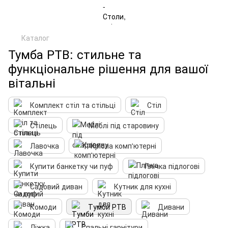
Каталог
Тумба РТВ: стильне та
функціональне рішення для вашої
вітальні
Комплект стіл та стільці
Стіл
Стілець
Меблі під старовину
Лавочка
Крісла комп'ютерні
Купити банкетку чи пуф
Плічка підлогові
Садовий диван
Кутник для кухні
Комоди
Тумби РТВ
Дивани
Ліжка
Спальні гарнітури