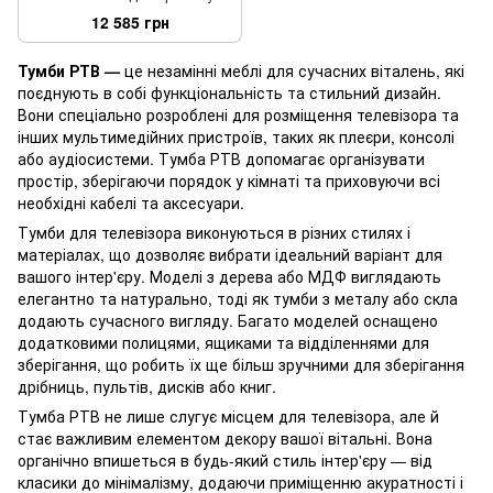
темний горіх
12 585 грн
Тумби РТВ —
це незамінні меблі для сучасних віталень, які
поєднують в собі функціональність та стильний дизайн.
Вони спеціально розроблені для розміщення телевізора та
інших мультимедійних пристроїв, таких як плеєри, консолі
або аудіосистеми. Тумба РТВ допомагає організувати
простір, зберігаючи порядок у кімнаті та приховуючи всі
необхідні кабелі та аксесуари.
Тумби для телевізора виконуються в різних стилях і
матеріалах, що дозволяє вибрати ідеальний варіант для
вашого інтер'єру. Моделі з дерева або МДФ виглядають
елегантно та натурально, тоді як тумби з металу або скла
додають сучасного вигляду. Багато моделей оснащено
додатковими полицями, ящиками та відділеннями для
зберігання, що робить їх ще більш зручними для зберігання
дрібниць, пультів, дисків або книг.
Тумба РТВ не лише слугує місцем для телевізора, але й
стає важливим елементом декору вашої вітальні. Вона
органічно впишеться в будь-який стиль інтер'єру — від
класики до мінімалізму, додаючи приміщенню акуратності і