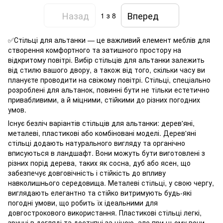
Назад
Вперед
1
з 8
✅Стільці для альтанки — це важливий елемент меблів для
створення комфортного та затишного простору на
відкритому повітрі. Вибір стільців для альтанки залежить
від стилю вашого двору, а також від того, скільки часу ви
плануєте проводити на свіжому повітрі. Стільці, спеціально
розроблені для альтанок, повинні бути не тільки естетично
привабливими, а й міцними, стійкими до різних погодних
умов.
Існує безліч варіантів стільців для альтанки: дерев'яні,
металеві, пластикові або комбіновані моделі. Дерев'яні
стільці додають натурального вигляду та органічно
вписуються в ландшафт. Вони можуть бути виготовлені з
різних порід дерева, таких як сосна, дуб або ясен, що
забезпечує довговічність і стійкість до впливу
навколишнього середовища. Металеві стільці, у свою чергу,
виглядають елегантно та стійко витримують будь-які
погодні умови, що робить їх ідеальними для
довгострокового використання. Пластикові стільці легкі,
зручні в догляді та доступні за ціною, але при цьому вони