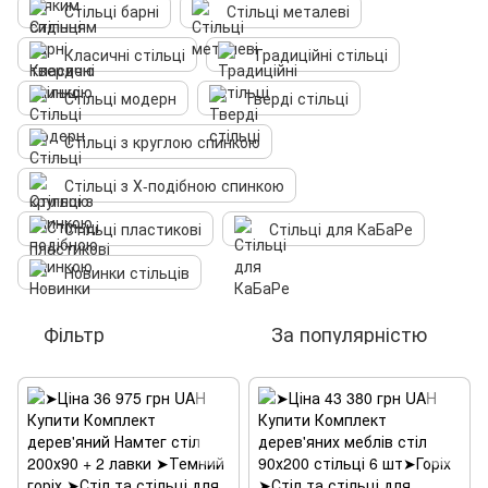
Стільці барні
Стільці металеві
Класичні стільці
Традиційні стільці
Стільці модерн
Тверді стільці
Стільці з круглою спинкою
Стільці з Х-подібною спинкою
Стільці пластикові
Стільці для КаБаРе
Новинки стільців
Фільтр
За популярністю