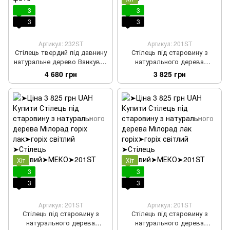
3
3
3
3
Артикул: 232ST
Артикул: 201ST
Стілець твердий під давнину
Стілець під старовину з
натуральне дерево Ванкувер
натурального дерева
var 2
Мілорад горіх
4 680 грн
3 825 грн
Хіт
Хіт
3
3
3
3
Артикул: 201ST
Артикул: 201ST
Стілець під старовину з
Стілець під старовину з
натурального дерева
натурального дерева