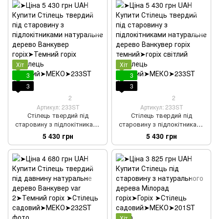
Хіт
Хіт
3
3
3
3
2
2
Артикул: 233ST
Артикул: 233ST
Стілець твердий під
Стілець твердий під
старовину з підлокітниками
старовину з підлокітниками
натуральне дерево Ванкувер
натуральне дерево Ванкувер
5 430 грн
5 430 грн
горіх
горіх темний
Хіт