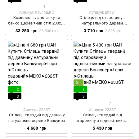
1
Артикул: 0104МЕКО
Артикул: 201ST
Комплект в альтанку та
Стілець під старовину з
баню: Дерев'яний стіл 200х90
натурального дерева
см + 4 стільців масив дерева
Мілорад
33 250 грн
3 710 грн
36 500 грн
3 825 грн
Хіт
3
3
3
3
2
Артикул: 232ST
Артикул: 233ST
Стілець твердий під давнину
Стілець твердий під
натуральне дерево Ванкувер
старовину з підлокітниками
натуральне дерево Ванкувер
4 680 грн
5 430 грн