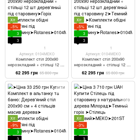
Хіт
Хіт
−5%
−5%
3
3
3
3
1
1
Артикул: 0104МЕКО
Артикул: 0104МЕКО
Комплект стіл 200х90
Комплект стіл 200х90
нерозкладний + стільці 12 шт
нерозкладний + стільці 12 шт
дерев'яний під старовину
дерев'яний під старовину 2
62 295 грн
62 295 грн
65 800 грн
65 800 грн
Хіт
Хіт
−9%
−3%
3
3
3
3