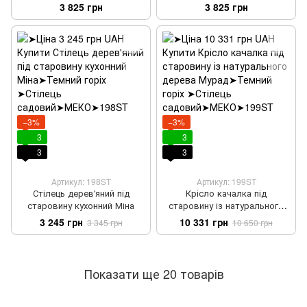
Мілорад горіх лак
Мілорад лак горіх
3 825 грн
3 825 грн
−3%
−3%
3
3
3
3
Артикул: 198ST
Артикул: 199ST
Стілець дерев'яний під
Крісло качалка під
старовину кухонний Міна
старовину із натурального
дерева Мурад
3 245 грн
10 331 грн
3 345 грн
10 650 грн
Показати ще 20 товарів