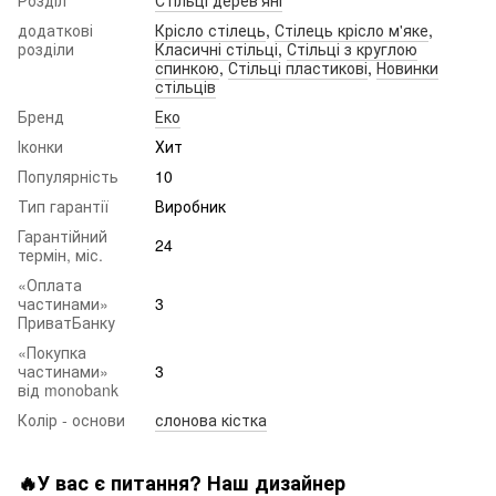
Розділ
Стільці дерев'яні
додаткові
Крісло стілець
,
Стілець крісло м'яке
,
розділи
Класичні стільці
,
Стільці з круглою
спинкою
,
Стільці пластикові
,
Новинки
стільців
Бренд
Еко
Іконки
Хит
Популярність
10
Тип гарантії
Виробник
Гарантійний
24
термін, міс.
«Оплата
частинами»
3
ПриватБанку
«Покупка
частинами»
3
від monobank
Колір - основи
слонова кістка
🔥У вас є питання? Наш дизайнер