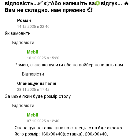
відповість...✅ 👉Або напишіть ваш відгук... 🔥
4
Вам не складно. нам приємно 💞
Роман
14.12.2025 в 22:40
Як замовити
Відповісти
Mebli
16.12.2025 в 15:20
Роман, є кнопка купити або на вайбер напишіть нам
Відповісти
Опанащук наталія
28.11.2025 в 17:42
За 8999 який буде розмір столу
Відповісти
Mebli
07.12.2025 в 12:40
Опанащук наталія, ціна за стілець. стіл йде окремо
його розмір: 160x90+40(вставка), 200x90+40,