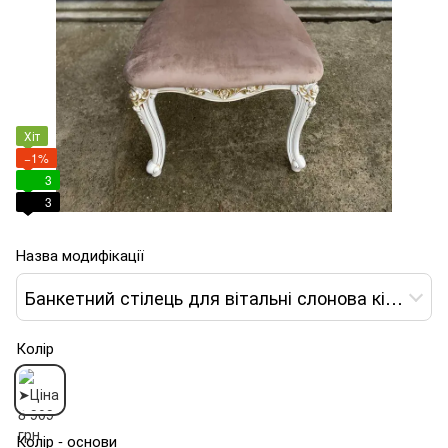
Хіт
−1%
3
3
Назва модифікації
Банкетний стілець для вітальні слонова кістка патина золото
Колір
Колір - основи