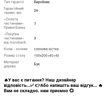
Тип гарантії
Виробник
Гарантійний
24
термін, міс.
«Оплата
частинами»
3
ПриватБанку
«Покупка
частинами»
3
від monobank
Колір - основи
слонова кістка
Розмір столу
100х200+40+40
Матеріал
Бук
дерево
🔥У вас є питання? Наш дизайнер
відповість...✅ 👉Або напишіть ваш відгук... 🔥
Вам не складно. нам приємно 💞