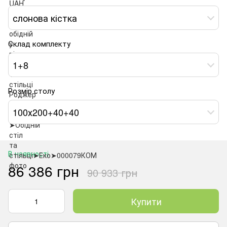
слонова кістка
Склад комплекту
1+8
Розмір столу
100х200+40+40
В наявності
86 386 грн
90 933 грн
Купити