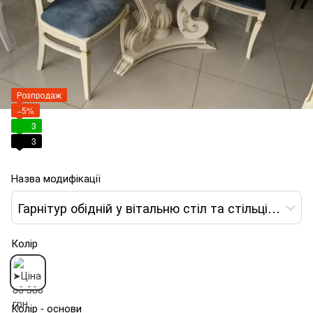
Розпродаж
−5%
3
3
Назва модифікації
Гарнітур обідній у вітальню стіл та стільці Роджер 1+8 200х100+40+40
Колір
Колір - основи