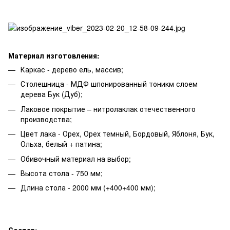
Материал изготовления:
Каркас - дерево ель, массив;
Столешница - МДФ шпонированный тоникм слоем
дерева Бук (Дуб);
Лаковое покрытие – нитролаклак отечественного
производства;
Цвет лака - Орех, Орех темный, Бордовый, Яблоня, Бук,
Ольха, белый + патина;
Обивочный материал на выбор;
Высота стола - 750 мм;
Длина стола - 2000 мм (+400+400 мм);
Состав: