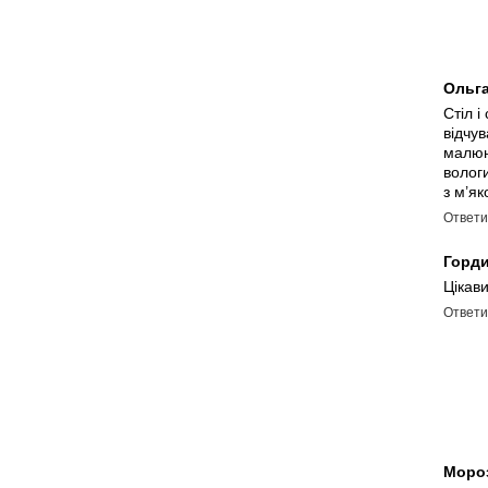
Ольг
Стіл і
відчу
малюн
вологи
з м’я
Ответи
Горд
Цікави
Ответи
Моро