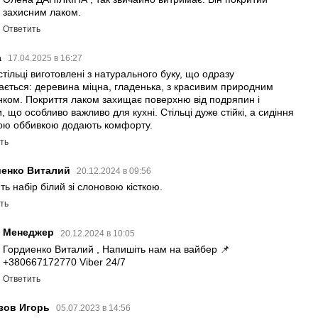
захисним лаком.
Ответить
а
17.04.2025 в 16:27
 стільці виготовлені з натурального буку, що одразу
вається: деревина міцна, гладенька, з красивим природним
ком. Покриття лаком захищає поверхню від подряпин і
, що особливо важливо для кухні. Стільці дуже стійкі, а сидіння
кою оббивкою додають комфорту.
ть
иенко Виталий
20.12.2024 в 09:56
ть набір білий зі слоновою кісткою.
ть
Менеджер
20.12.2024 в 10:05
Гордиенко Виталий , Напишіть нам на вайбер 📌
+380667172770 Viber 24/7
Ответить
зов Игорь
05.07.2023 в 14:56