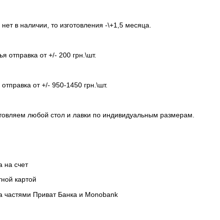
 нет в наличии, то изготовления -\+1,5 месяца.
я отправка от +/- 200 грн.\шт.
отправка от +/- 950-1450 грн.\шт.
товляем любой стол и лавки по индивидуальным размерам.
а на счет
тной картой
а частями Приват Банка и Monobank