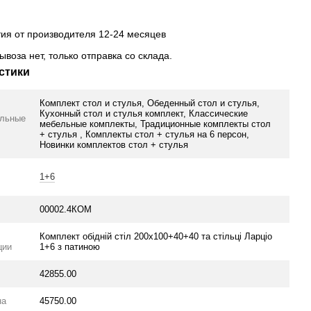
тия от производителя 12-24 месяцев
ывоза нет, только отправка со склада.
стики
Комплект стол и стулья, Обеденный стол и стулья,
Кухонный стол и стулья комплект, Классические
ельные
мебельные комплекты, Традиционные комплекты стол
+ стулья , Комплекты стол + стулья на 6 персон,
Новинки комплектов стол + стулья
1+6
00002.4КОМ
Комплект обідній стіл 200х100+40+40 та стільці Ларціо
ции
1+6 з патиною
42855.00
на
45750.00