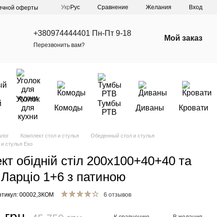
Сравнение
Укр
Рус
Желания
Вход
ичной оферты
+380974444401 Пн-Пт 9-18
Мой заказ
Перезвонить вам?
Уголок
й
Тумбы
для
Комоды
Диваны
Кровати
РТВ
кухни
алог
Комплект стол и стулья
Обеденный стол и стулья
и стулья Еко
кт обідній стіл 200х100+40+40 та
і Ларціо 1+6 з патиною
ртикул: 00002,3КОМ
6 отзывов
 грн
К сравнению
В желания