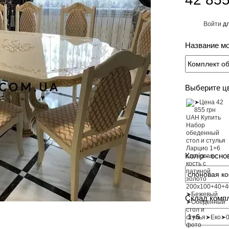
Войти
дл
%
Название м
Выберите ц
Колір - осно
Склад комп