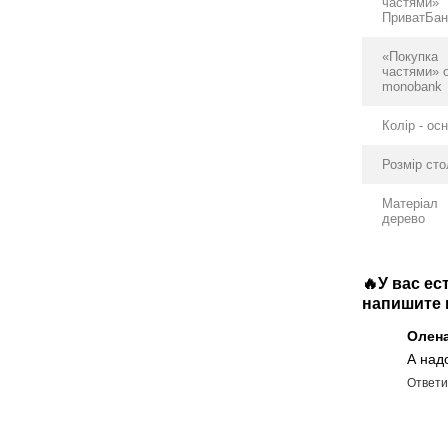
частями»
ПриватБан
«Покупка
частями» 
monobank
Колір - ос
Розмір ст
Матеріал
дерево
🔥У вас е
напишите в
Олен
А над
Ответи