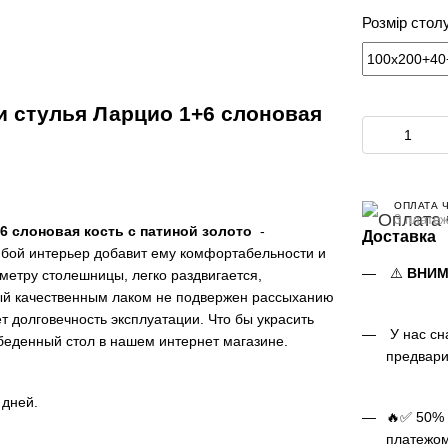
Розмір стол
и стулья Ларцио 1+6 слоновая
ОПЛАТА 
3 платеж
6 слоновая кость с патиной золото
-
Доставка
юбой интерьер добавит ему комфортабельности и
⚠️
ВНИМ
метру столешницы, легко раздвигается,
тый качественным лаком не подвержен рассыханию
 долговечность эксплуатации. Что бы украсить
У нас сн
беденный стол в нашем интернет магазине.
предвари
х дней.
🔥✅ 50% 
платежом