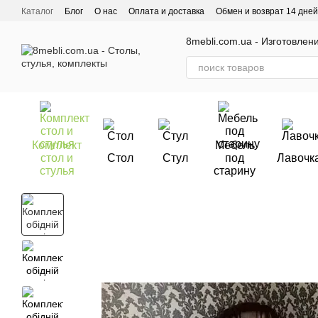
Перейти к основному контенту
Каталог
Блог
О нас
Оплата и доставка
Обмен и возврат 14 дней
Отзывы о магазине
8mebli.com.ua - Изготовлен
Комплект
Мебель
стол и
Стол
Стул
под
Лавочк
стулья
старину