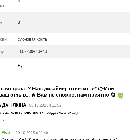
3
ка
от
3
нови
слоновая кость
олу
100х200+40+40
Бук
сть вопросы? Наш дизайнер ответит...✅ 👉Или
аш отзыв... 🔥 Вам не сложно. нам приятно 💞
6
а ДАНІЛКІНА
06.10.2025 в 11:52
о застелять кліенкой чі видержуе влагу
ть
Mebli
29.10.2025 в 11:40
Олена ДАНІЛКІНА , так звичайно витримає. Він покритий