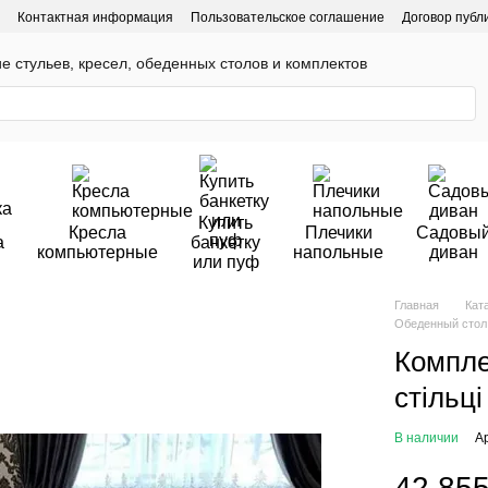
Контактная информация
Пользовательское соглашение
Договор публ
ие стульев, кресел, обеденных столов и комплектов
Купить
Кресла
Плечики
Садовы
а
банкетку
компьютерные
напольные
диван
или пуф
Главная
Кат
Обеденный стол 
Компле
стільц
В наличии
А
42 855