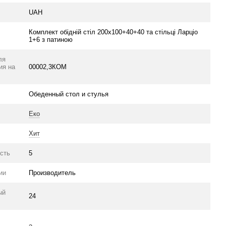
UAH
Комплект обідній стіл 200х100+40+40 та стільці Ларціо
1+6 з патиною
ля
ия на
00002,3КОМ
Обеденный стол и стулья
Еко
Хит
сть
5
ии
Производитель
ый
24