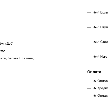
🔥✅ Если
🔥✅ Стуль
🔥✅ Стол 
ук (Дуб);
тва;
🔥✅ Изго
ьха, белый + патина;
Оплата
🔥 Оплат
🔥 Креди
🔥 Оплат