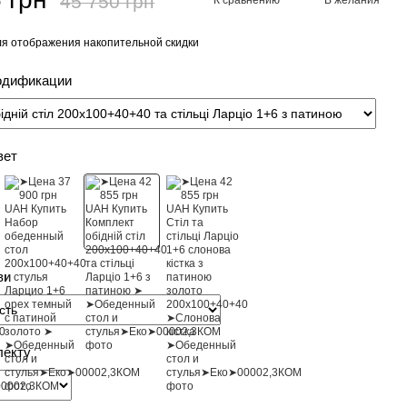
45 750 грн
я отображения накопительной скидки
одификации
вет
ви
лекту