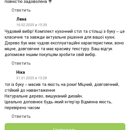
повністю задоволена 💐
Ответить
Лена
16.02.2025 в 15:39
Чудовий вибір! Комплект кухонний стіл та стільці з буку – це
класичне та завжди актуальне рішення для вашої кухні.
Дерево бук має чудові експлуатаційні характеристики, воно
міцне, довговічне та має красиву текстуру. Ваш відгук
допоможе іншим покупцям зробити свій вибір.
Ответить
Ніка
31.01.2025 в 13:28
тіл із буку – масив та якість на роки! Міцний, довговічний,
стійкий до навантаження
Натуральне дерево, вишуканий дизайн.
Ідеально доповнює будь-який інтер'єр Відмінна якість,
перевірено часом
Ответить
Написать