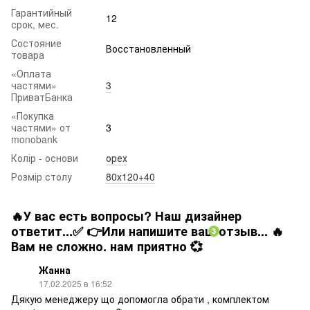
Гарантийный
12
срок, мес.
Состояние
Восстановленный
товара
«Оплата
частями»
3
ПриватБанка
«Покупка
частями» от
3
monobank
Колір - основи
орех
Розмір столу
80х120+40
🔥У вас есть вопросы? Наш дизайнер
ответит...✅ 👉Или напишите ваш отзыв... 🔥
3
Вам не сложно. нам приятно 💞
Жанна
17.02.2025 в 16:52
Дякую менеджеру що допомогла обрати , комплектом